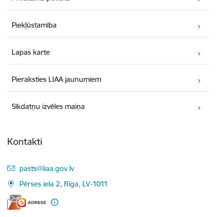
Piekļūstamība
Lapas karte
Pieraksties LIAA jaunumiem
Sīkdatņu izvēles maiņa
Kontakti
E-pasts:
pasts@liaa.gov.lv
Pērses iela 2, Rīga, LV-1011