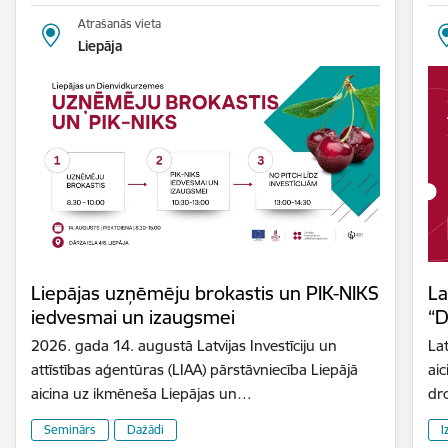
Atrašanās vieta
Liepāja
Liepājas uzņēmēju brokastis un PIK-NIKS
La
iedvesmai un izaugsmei
“D
2026. gada 14. augustā Latvijas Investīciju un
Lat
attīstības aģentūras (LIAA) pārstāvniecība Liepājā
aic
aicina uz ikmēneša Liepājas un…
dr
Seminārs
Dažādi
I