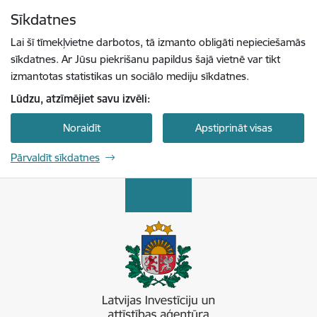
Pāriet uz lapas saturu
Sīkdatnes
Spied
lai meklētu
Enter
Lai šī tīmekļvietne darbotos, tā izmanto obligāti nepieciešamās
sīkdatnes. Ar Jūsu piekrišanu papildus šajā vietnē var tikt
izmantotas statistikas un sociālo mediju sīkdatnes.
Lūdzu, atzīmējiet savu izvēli:
Noraidīt
Apstiprināt visas
Pārvaldīt sīkdatnes
Latvijas Investīciju un attīstības aģentūra