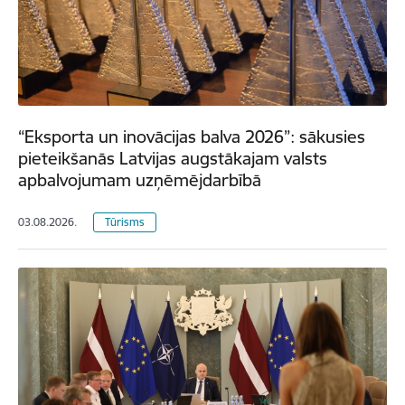
“Eksporta un inovācijas balva 2026”: sākusies
pieteikšanās Latvijas augstākajam valsts
apbalvojumam uzņēmējdarbībā
03.08.2026.
Tūrisms