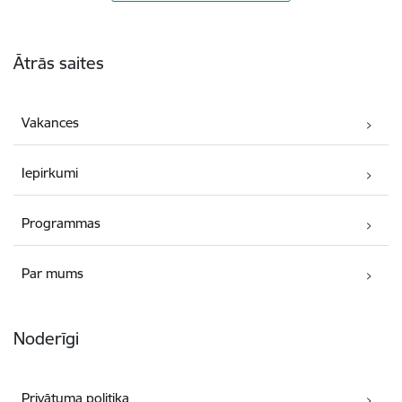
Kājene
Ātrās saites
Vakances
Iepirkumi
Programmas
Par mums
Noderīgi
Privātuma politika