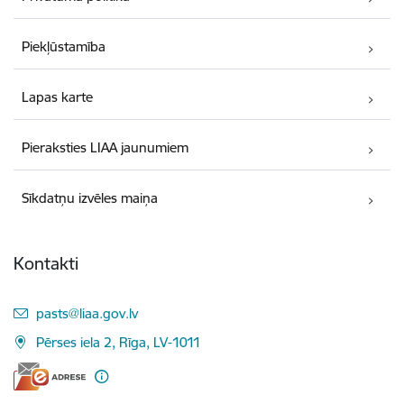
Piekļūstamība
Lapas karte
Pieraksties LIAA jaunumiem
Sīkdatņu izvēles maiņa
Kontakti
E-pasts:
pasts@liaa.gov.lv
Pērses iela 2, Rīga, LV-1011