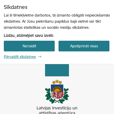
Pāriet uz lapas saturu
Sīkdatnes
Spied
lai meklētu
Enter
Lai šī tīmekļvietne darbotos, tā izmanto obligāti nepieciešamās
sīkdatnes. Ar Jūsu piekrišanu papildus šajā vietnē var tikt
izmantotas statistikas un sociālo mediju sīkdatnes.
Lūdzu, atzīmējiet savu izvēli:
Noraidīt
Apstiprināt visas
Pārvaldīt sīkdatnes
Latvijas Investīciju un attīstības aģentūra