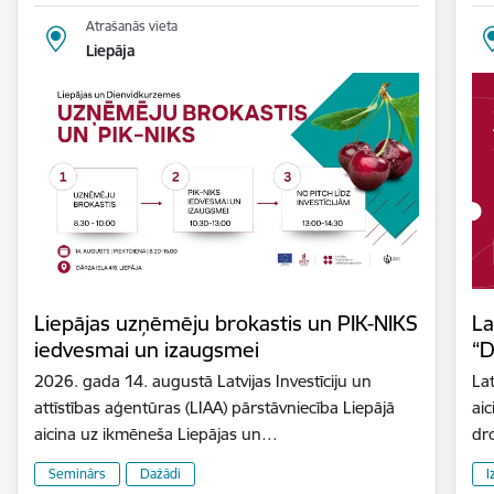
Atrašanās vieta
Liepāja
Liepājas uzņēmēju brokastis un PIK-NIKS
La
iedvesmai un izaugsmei
“D
2026. gada 14. augustā Latvijas Investīciju un
Lat
attīstības aģentūras (LIAA) pārstāvniecība Liepājā
aic
aicina uz ikmēneša Liepājas un…
dr
Seminārs
Dažādi
I