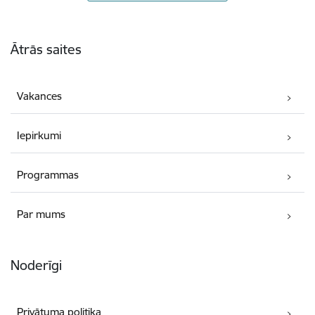
Kājene
Ātrās saites
Vakances
Iepirkumi
Programmas
Par mums
Noderīgi
Privātuma politika