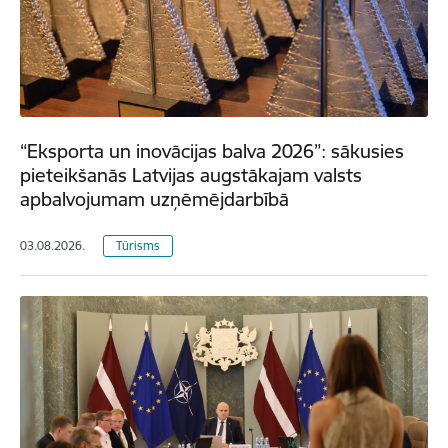
“Eksporta un inovācijas balva 2026”: sākusies
pieteikšanās Latvijas augstākajam valsts
apbalvojumam uzņēmējdarbībā
03.08.2026.
Tūrisms