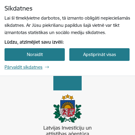
Pāriet uz lapas saturu
Sīkdatnes
Spied
lai meklētu
Enter
Lai šī tīmekļvietne darbotos, tā izmanto obligāti nepieciešamās
sīkdatnes. Ar Jūsu piekrišanu papildus šajā vietnē var tikt
izmantotas statistikas un sociālo mediju sīkdatnes.
Lūdzu, atzīmējiet savu izvēli:
Noraidīt
Apstiprināt visas
Pārvaldīt sīkdatnes
Latvijas Investīciju un attīstības aģentūra