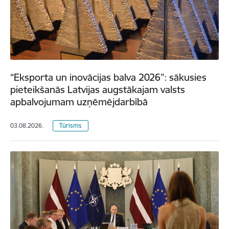
“Eksporta un inovācijas balva 2026”: sākusies
pieteikšanās Latvijas augstākajam valsts
apbalvojumam uzņēmējdarbībā
03.08.2026.
Tūrisms