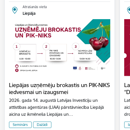
Atrašanās vieta
Liepāja
Liepājas uzņēmēju brokastis un PIK-NIKS
La
iedvesmai un izaugsmei
“D
2026. gada 14. augustā Latvijas Investīciju un
Lat
attīstības aģentūras (LIAA) pārstāvniecība Liepājā
aic
aicina uz ikmēneša Liepājas un…
dr
Seminārs
Dažādi
I