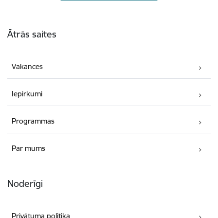
Kājene
Ātrās saites
Vakances
Iepirkumi
Programmas
Par mums
Noderīgi
Privātuma politika