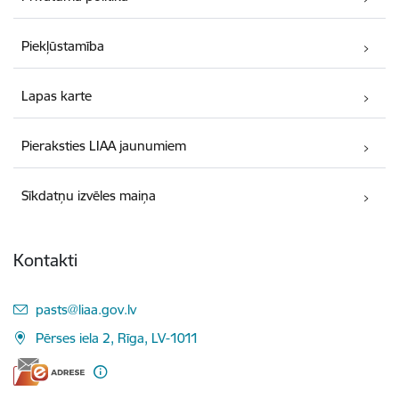
Piekļūstamība
Lapas karte
Pieraksties LIAA jaunumiem
Sīkdatņu izvēles maiņa
Kontakti
E-pasts:
pasts@liaa.gov.lv
Pērses iela 2, Rīga, LV-1011