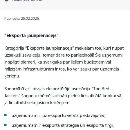
Publicēts: 25.02.2026.
“Eksporta jaunpienācējs”
Kategorijā “Eksporta jaunpienācējs” meklējam tos, kuri nupat
uzsākuši savu ceļu, tomēr dara to pārliecinoši! Šie uzņēmumi
ir spilgti piemēri, ka svarīgāka par lieliem budžetiem vai
milzīgām infrastruktūrām ir tas, ko var saukt par uzņēmēja
ķērienu.
Sadarbībā ar Latvijas eksportētāju asociāciju "The Red
Jackets" šogad uzņēmēji aicināti pieteikties atklātā konkursā,
ja tie atbilst sekojošiem kritērijiem:
uzņēmumam ir uz eksportu vērsts piedāvājums;
uzņēmumam ir eksporta stratēģija un eksporta tirgi;