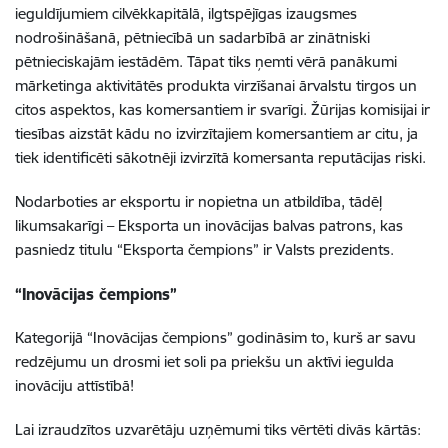
ieguldījumiem cilvēkkapitālā, ilgtspējīgas izaugsmes
nodrošināšanā, pētniecībā un sadarbībā ar zinātniski
pētnieciskajām iestādēm. Tāpat tiks ņemti vērā panākumi
mārketinga aktivitātēs produkta virzīšanai ārvalstu tirgos un
citos aspektos, kas komersantiem ir svarīgi.
Žūrijas komisijai ir
tiesības aizstāt kādu no izvirzītajiem komersantiem ar citu, ja
tiek identificēti sākotnēji izvirzītā komersanta reputācijas riski.
Nodarboties ar eksportu ir nopietna un atbildība, tādēļ
likumsakarīgi – Eksporta un inovācijas balvas patrons, kas
pasniedz titulu “Eksporta čempions” ir Valsts prezidents.
“Inovācijas čempions”
Kategorijā “Inovācijas čempions” godināsim to, kurš ar savu
redzējumu un drosmi iet soli pa priekšu un aktīvi iegulda
inovāciju attīstībā!
Lai izraudzītos uzvarētāju uzņēmumi tiks vērtēti divās kārtās: