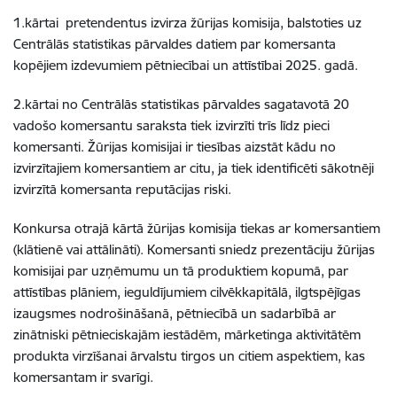
1.kārtai pretendentus izvirza žūrijas komisija, balstoties uz
Centrālās statistikas pārvaldes datiem par komersanta
kopējiem izdevumiem pētniecībai un attīstībai 2025. gadā.
2.kārtai no Centrālās statistikas pārvaldes sagatavotā 20
vadošo komersantu saraksta tiek izvirzīti trīs līdz pieci
komersanti. Žūrijas komisijai ir tiesības aizstāt kādu no
izvirzītajiem komersantiem ar citu, ja tiek identificēti sākotnēji
izvirzītā komersanta reputācijas riski.
Konkursa otrajā kārtā žūrijas komisija tiekas ar komersantiem
(klātienē vai attālināti). Komersanti sniedz prezentāciju žūrijas
komisijai par uzņēmumu un tā produktiem kopumā, par
attīstības plāniem, ieguldījumiem cilvēkkapitālā, ilgtspējīgas
izaugsmes nodrošināšanā, pētniecībā un sadarbībā ar
zinātniski pētnieciskajām iestādēm, mārketinga aktivitātēm
produkta virzīšanai ārvalstu tirgos un citiem aspektiem, kas
komersantam ir svarīgi.