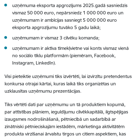
uzņēmuma eksporta apgrozījums 2025.gadā sasniedzis
vismaz 50 000 euro, nepārsniedz 1 000 000 euro un
uzņēmumam ir ambīcijas sasniegt 5 000 000 euro
eksporta apgrozījumu tuvāko 5 gadu laikā;
uzņēmumam ir vismaz 3 cilvēku komanda;
uzņēmumam ir aktīva tīmekļvietne vai konts vismaz vienā
no sociālo tīklu platformām (piemēram, Facebook,
Instagram, LinkedIn).
Visi pieteiktie uzņēmumi tiks izvērtēti, lai izvirzītu pretendentus
konkursa otrajai kārtai, kuras laikā tiks organizētas un
uzklausītas uzņēmumu prezentācijas.
Tiks vērtēti dati par uzņēmumu un tā produktiem kopumā,
par attīstības plāniem, ieguldījumu cilvēkkapitālā, ilgtspējīgas
izaugsmes nodrošināšanā, pētniecībā un sadarbībā ar
zinātniski pētnieciskajām iestādēm, mārketinga aktivitātēm
produkta virzīšanai ārvalstu tirgos un citiem aspektiem, kas