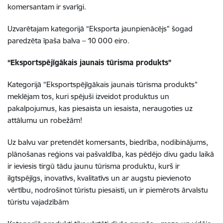
komersantam ir svarīgi.
Uzvarētajam kategorijā “Eksporta jaunpienācējs” šogad
paredzēta īpaša balva – 10 000 eiro.
“Eksportspējīgākais jaunais tūrisma produkts”
Kategorijā “Eksportspējīgākais jaunais tūrisma produkts”
meklējam tos, kuri spējuši izveidot produktus un
pakalpojumus, kas piesaista un iesaista, neraugoties uz
attālumu un robežām!
Uz balvu var pretendēt komersants, biedrība, nodibinājums,
plānošanas reģions vai pašvaldība, kas pēdējo divu gadu laikā
ir ieviesis tirgū tādu jaunu tūrisma produktu, kurš ir
ilgtspējīgs, inovatīvs, kvalitatīvs un ar augstu pievienoto
vērtību, nodrošinot tūristu piesaisti, un ir piemērots ārvalstu
tūristu vajadzībām