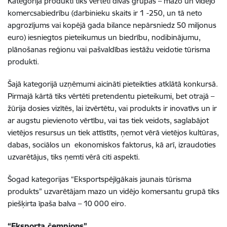
Kategorijā produkti tiks vērtēti divās grupās – mazo un vidējo
komercsabiedrību (darbinieku skaits ir 1 -250, un tā neto
apgrozījums vai kopējā gada bilance nepārsniedz 50 miljonus
euro) iesniegtos pieteikumus un biedrību, nodibinājumu,
plānošanas reģionu vai pašvaldības iestāžu veidotie tūrisma
produkti.
Šajā kategorijā uzņēmumi aicināti pieteikties atklātā konkursā.
Pirmajā kārtā tiks vērtēti pretendentu pieteikumi, bet otrajā –
žūrija dosies vizītēs, lai izvērtētu, vai produkts ir inovatīvs un ir
ar augstu pievienoto vērtību, vai tas tiek veidots, saglabājot
vietējos resursus un tiek attīstīts, ņemot vērā vietējos kultūras,
dabas, sociālos un ekonomiskos faktorus, kā arī, izraudoties
uzvarētājus, tiks ņemti vērā citi aspekti.
Šogad kategorijas “Eksportspējīgākais jaunais tūrisma
produkts” uzvarētājam mazo un vidējo komersantu grupā tiks
piešķirta īpaša balva – 10 000 eiro.
“Eksporta čempions”