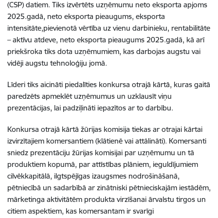
(CSP) datiem. Tiks izvērtēts uzņēmumu neto eksporta apjoms
2025.gadā, neto eksporta pieaugums, eksporta
intensitāte,pievienotā vērtība uz vienu darbinieku, rentabilitāte
– aktīvu atdeve, neto eksporta pieaugums 2025.gadā, kā arī
priekšroka tiks dota uzņēmumiem, kas darbojas augstu vai
vidēji augstu tehnoloģiju jomā.
Līderi tiks aicināti piedalīties konkursa otrajā kārtā, kuras gaitā
paredzēts apmeklēt uzņēmumus un uzklausīt viņu
prezentācijas, lai padziļināti iepazītos ar to darbību.
Konkursa otrajā kārtā žūrijas komisija tiekas ar otrajai kārtai
izvirzītajiem komersantiem (klātienē vai attālināti). Komersanti
sniedz prezentāciju žūrijas komisijai par uzņēmumu un tā
produktiem kopumā, par attīstības plāniem, ieguldījumiem
cilvēkkapitālā, ilgtspējīgas izaugsmes nodrošināšanā,
pētniecībā un sadarbībā ar zinātniski pētnieciskajām iestādēm,
mārketinga aktivitātēm produkta virzīšanai ārvalstu tirgos un
citiem aspektiem, kas komersantam ir svarīgi