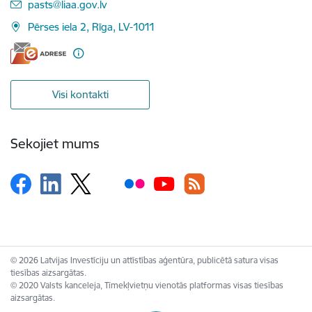
E-pasts:
pasts@liaa.gov.lv
Pērses iela 2, Rīga, LV-1011
Visi kontakti
Sekojiet mums
© 2026 Latvijas Investīciju un attīstības aģentūra, publicētā satura visas
tiesības aizsargātas.
© 2020 Valsts kanceleja, Tīmekļvietņu vienotās platformas visas tiesības
aizsargātas.