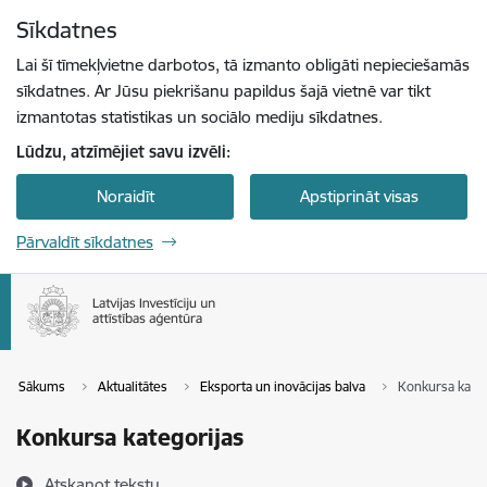
Pāriet uz lapas saturu
Sīkdatnes
Spied
lai meklētu
Enter
Lai šī tīmekļvietne darbotos, tā izmanto obligāti nepieciešamās
sīkdatnes. Ar Jūsu piekrišanu papildus šajā vietnē var tikt
izmantotas statistikas un sociālo mediju sīkdatnes.
Lūdzu, atzīmējiet savu izvēli:
Noraidīt
Apstiprināt visas
Pārvaldīt sīkdatnes
Sākums
Aktualitātes
Eksporta un inovācijas balva
Konkursa kateg
Konkursa kategorijas
Atskaņot tekstu