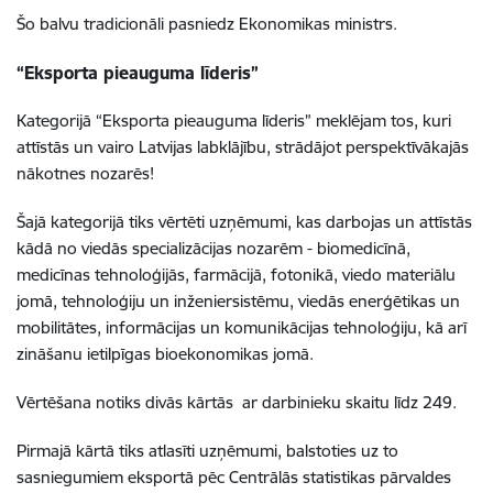
Šo balvu tradicionāli pasniedz Ekonomikas ministrs.
“Eksporta pieauguma līderis”
Kategorijā “Eksporta pieauguma līderis” meklējam tos, kuri
attīstās un vairo Latvijas labklājību, strādājot perspektīvākajās
nākotnes nozarēs!
Šajā kategorijā tiks vērtēti uzņēmumi, kas darbojas un attīstās
kādā no viedās specializācijas nozarēm - biomedicīnā,
medicīnas tehnoloģijās, farmācijā, fotonikā, viedo materiālu
jomā, tehnoloģiju un inženiersistēmu, viedās enerģētikas un
mobilitātes, informācijas un komunikācijas tehnoloģiju, kā arī
zināšanu ietilpīgas bioekonomikas jomā.
Vērtēšana notiks divās kārtās ar darbinieku skaitu līdz 249.
Pirmajā kārtā tiks atlasīti uzņēmumi, balstoties uz to
sasniegumiem eksportā pēc Centrālās statistikas pārvaldes