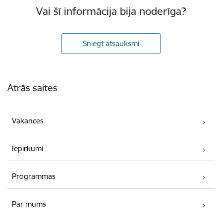
Vai šī informācija bija noderīga?
Sniegt atsauksmi
Kājene
Ātrās saites
Vakances
Iepirkumi
Programmas
Par mums