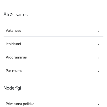
Kājene
Ātrās saites
Vakances
Iepirkumi
Programmas
Par mums
Noderīgi
Privātuma politika