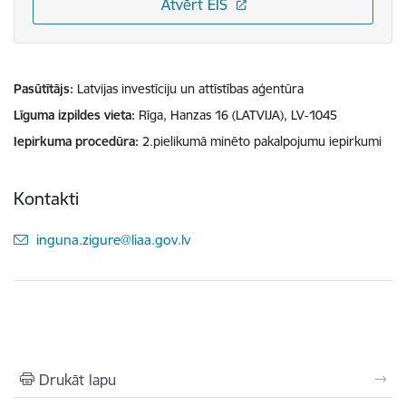
Atvērt EIS
Pasūtītājs
Latvijas investīciju un attīstības aģentūra
Līguma izpildes vieta
Rīga, Hanzas 16 (LATVIJA), LV-1045
Iepirkuma procedūra
2.pielikumā minēto pakalpojumu iepirkumi
Kontakti
E-pasts:
inguna.zigure@liaa.gov.lv
Drukāt lapu