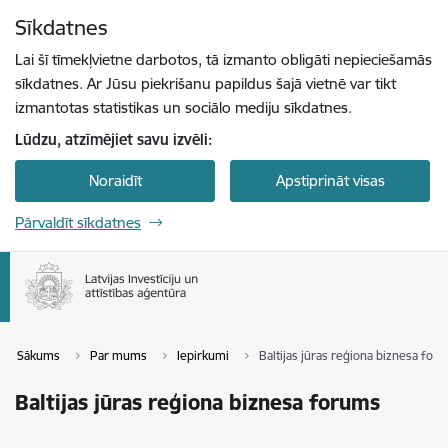
Pāriet uz lapas saturu
Sīkdatnes
Spied
lai meklētu
Enter
Lai šī tīmekļvietne darbotos, tā izmanto obligāti nepieciešamās
sīkdatnes. Ar Jūsu piekrišanu papildus šajā vietnē var tikt
izmantotas statistikas un sociālo mediju sīkdatnes.
Lūdzu, atzīmējiet savu izvēli:
Noraidīt
Apstiprināt visas
Pārvaldīt sīkdatnes
Sākums
Par mums
Iepirkumi
Baltijas jūras reģiona biznesa for
Baltijas jūras reģiona biznesa forums