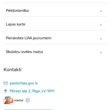
Piekļūstamība
Lapas karte
Pieraksties LIAA jaunumiem
Sīkdatņu izvēles maiņa
Kontakti
E-pasts:
pasts@liaa.gov.lv
Pērses iela 2, Rīga, LV-1011