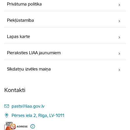
Privātuma politika
Piekļūstamība
Lapas karte
Pieraksties LIAA jaunumiem
Sīkdatņu izvēles maiņa
Kontakti
E-pasts:
pasts@liaa.gov.lv
Pērses iela 2, Rīga, LV-1011