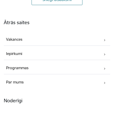
Kājene
Ātrās saites
Vakances
Iepirkumi
Programmas
Par mums
Noderīgi