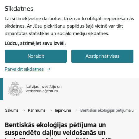
Pāriet uz lapas saturu
Sīkdatnes
Spied
lai meklētu
Enter
Lai šī tīmekļvietne darbotos, tā izmanto obligāti nepieciešamās
sīkdatnes. Ar Jūsu piekrišanu papildus šajā vietnē var tikt
izmantotas statistikas un sociālo mediju sīkdatnes.
Lūdzu, atzīmējiet savu izvēli:
Noraidīt
Apstiprināt visas
Pārvaldīt sīkdatnes
Sākums
Par mums
Iepirkumi
Bentiskās ekoloģijas pētījuma un s
Bentiskās ekoloģijas pētījuma un
suspendēto daļiņu veidošanās un