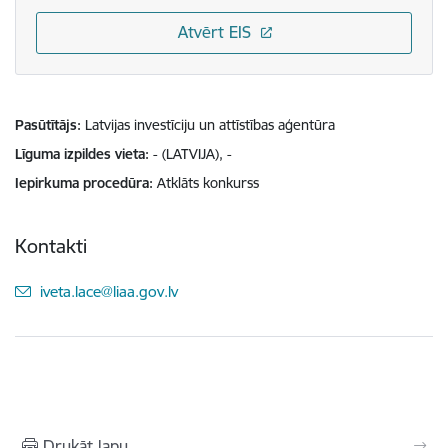
Atvērt EIS
Pasūtītājs
Latvijas investīciju un attīstības aģentūra
Līguma izpildes vieta
- (LATVIJA), -
Iepirkuma procedūra
Atklāts konkurss
Kontakti
E-pasts:
iveta.lace@liaa.gov.lv
Drukāt lapu