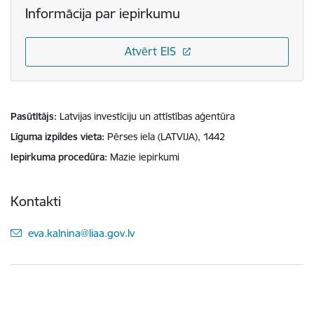
Informācija par iepirkumu
Atvērt EIS
Pasūtītājs
Latvijas investīciju un attīstības aģentūra
Līguma izpildes vieta
Pērses iela (LATVIJA), 1442
Iepirkuma procedūra
Mazie iepirkumi
Kontakti
E-pasts:
eva.kalnina@liaa.gov.lv