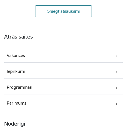
Sniegt atsauksmi
Kājene
Ātrās saites
Vakances
Iepirkumi
Programmas
Par mums
Noderīgi