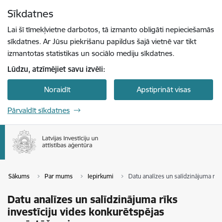
Pāriet uz lapas saturu
Sīkdatnes
Spied
lai meklētu
Enter
Lai šī tīmekļvietne darbotos, tā izmanto obligāti nepieciešamās
sīkdatnes. Ar Jūsu piekrišanu papildus šajā vietnē var tikt
izmantotas statistikas un sociālo mediju sīkdatnes.
Lūdzu, atzīmējiet savu izvēli:
Noraidīt
Apstiprināt visas
Pārvaldīt sīkdatnes
Sākums
Par mums
Iepirkumi
Datu analīzes un salīdzinājuma rīk
Datu analīzes un salīdzinājuma rīks
investīciju vides konkurētspējas