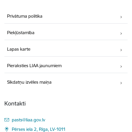
Privātuma politika
Piekļūstamība
Lapas karte
Pieraksties LIAA jaunumiem
Sīkdatņu izvēles maiņa
Kontakti
E-pasts:
pasts@liaa.gov.lv
Pērses iela 2, Rīga, LV-1011