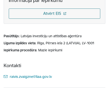
Informācija par iepirkumu
Atvērt EIS
Pasūtītājs
Latvijas investīciju un attīstības aģentūra
Līguma izpildes vieta
Rīga, Pērses iela 2 (LATVIJA), LV-1001
Iepirkuma procedūra
Mazie iepirkumi
Kontakti
E-pasts:
raivis.zvaigzne@liaa.gov.lv