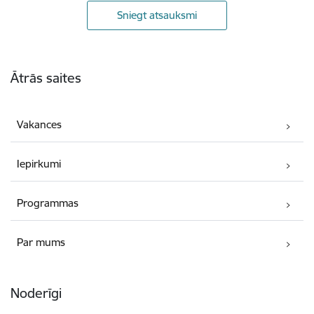
Sniegt atsauksmi
Kājene
Ātrās saites
Vakances
Iepirkumi
Programmas
Par mums
Noderīgi