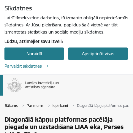
Pāriet uz lapas saturu
Sīkdatnes
Spied
lai meklētu
Enter
Lai šī tīmekļvietne darbotos, tā izmanto obligāti nepieciešamās
sīkdatnes. Ar Jūsu piekrišanu papildus šajā vietnē var tikt
izmantotas statistikas un sociālo mediju sīkdatnes.
Lūdzu, atzīmējiet savu izvēli:
Noraidīt
Apstiprināt visas
Pārvaldīt sīkdatnes
Sākums
Par mums
Iepirkumi
Diagonālā kāpņu platformas pacēlāj
Diagonālā kāpņu platformas pacēlāja
piegāde un uzstādīšana LIAA ēkā, Pērses