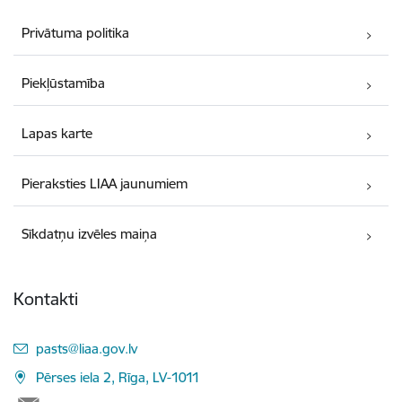
Privātuma politika
Piekļūstamība
Lapas karte
Pieraksties LIAA jaunumiem
Sīkdatņu izvēles maiņa
Kontakti
E-pasts:
pasts@liaa.gov.lv
Pērses iela 2, Rīga, LV-1011