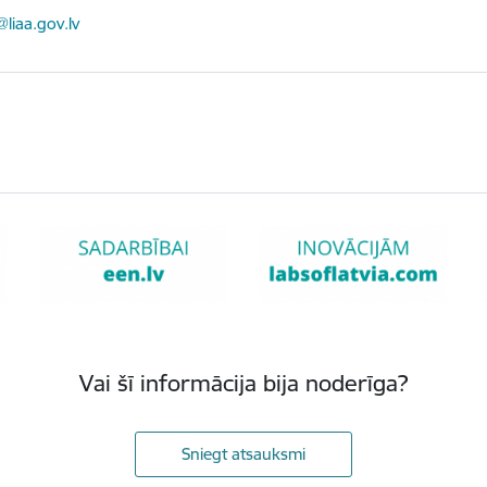
ts:
@liaa.gov.lv
Vai šī informācija bija noderīga?
Sniegt atsauksmi