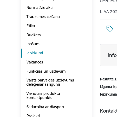
Grozījumu 
Normatīvie akti
LIAA 20
Trauksmes celšana
Ētika
Budžets
Īpašumi
Iepirkumi
Inf
Vakances
Funkcijas un uzdevumi
Pasūtītājs
Valsts pārvaldes uzdevumu
deleģēšanas līgumi
Līguma izp
Vienotais produktu
Iepirkuma
kontaktpunkts
Sadarbība ar diasporu
Kontakt
Projekti