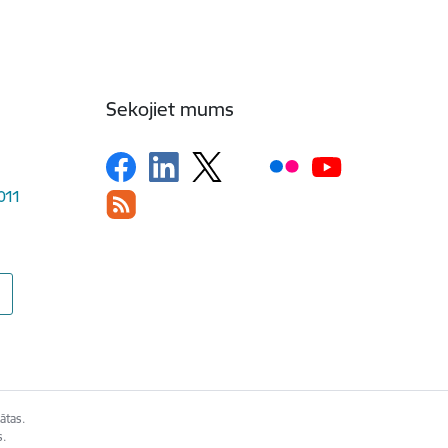
Sekojiet mums
1011
ātas.
s.