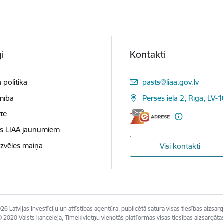
i
Kontakti
E-pasts:
 politika
pasts@liaa.gov.lv
mība
Pērses iela 2, Rīga, LV-
te
es LIAA jaunumiem
izvēles maiņa
Visi kontakti
26 Latvijas Investīciju un attīstības aģentūra, publicētā satura visas tiesības aizsarg
 2020 Valsts kanceleja, Tīmekļvietņu vienotās platformas visas tiesības aizsargāta