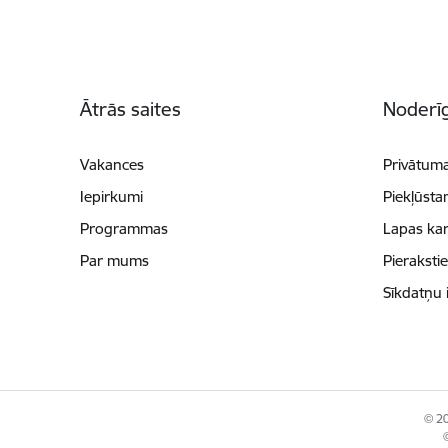
Kājene
Ātrās saites
Noderīg
Vakances
Privātuma
Iepirkumi
Piekļūsta
Programmas
Lapas kar
Par mums
Pieraksti
Sīkdatņu 
© 20
©