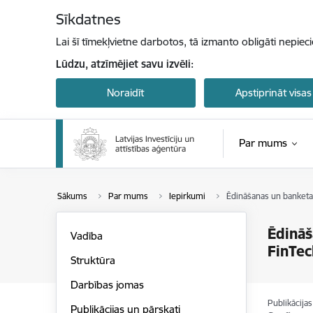
Pāriet uz lapas saturu
Sīkdatnes
Lai šī tīmekļvietne darbotos, tā izmanto obligāti nepiec
Lūdzu, atzīmējiet savu izvēli:
Noraidīt
Apstiprināt visas
Par mums
Sākums
Par mums
Iepirkumi
Ēdināšanas un banketa 
Ēdināš
Vadība
FinTec
Struktūra
Darbības jomas
Publikācija
Publikācijas un pārskati