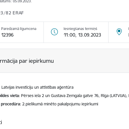
datums:
05.09.2023.
23/82 ERAF
Paredzamā līgumcena
Iesniegšanas termiņš
12396
11:00, 13.09.2023
ormācija par iepirkumu
Latvijas investīciju un attīstības aģentūra
ildes vieta
Pērses iela 2 un Gustava Zemgala gatve 76, Rīga (LATVIJA),
 procedūra
2.pielikumā minēto pakalpojumu iepirkumi
i