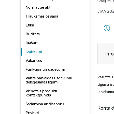
Grozījumu 
Normatīvie akti
LIAA 20
Trauksmes celšana
Ētika
Budžets
Īpašumi
Iepirkumi
Inf
Vakances
Funkcijas un uzdevumi
Pasūtītājs
Valsts pārvaldes uzdevumu
deleģēšanas līgumi
Līguma izp
Vienotais produktu
Iepirkuma
kontaktpunkts
Sadarbība ar diasporu
Kontakt
Projekti