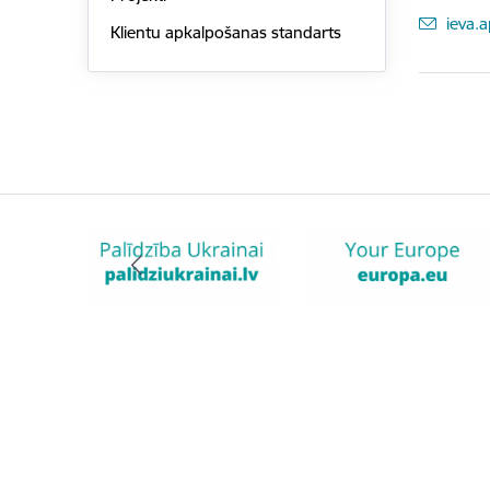
E-pas
ieva.a
Klientu apkalpošanas standarts