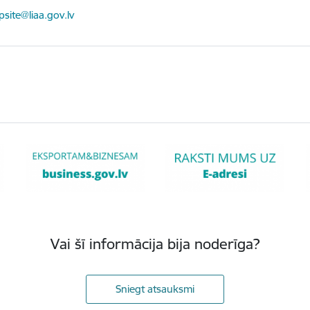
ts:
psite@liaa.gov.lv
Vai šī informācija bija noderīga?
Sniegt atsauksmi