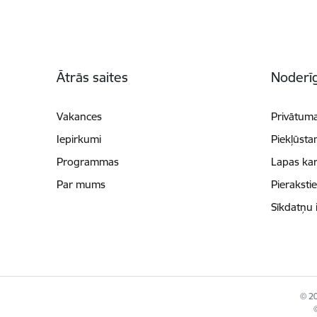
Kājene
Ātrās saites
Noderīg
Vakances
Privātuma
Iepirkumi
Piekļūsta
Programmas
Lapas kar
Par mums
Pieraksti
Sīkdatņu 
© 20
©