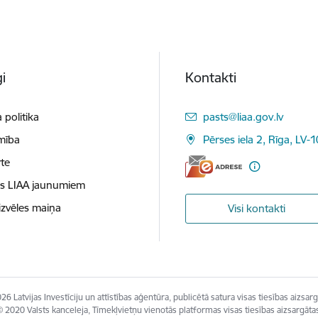
i
Kontakti
E-pasts:
 politika
pasts@liaa.gov.lv
mība
Pērses iela 2, Rīga, LV-
te
es LIAA jaunumiem
izvēles maiņa
Visi kontakti
26 Latvijas Investīciju un attīstības aģentūra, publicētā satura visas tiesības aizsarg
 2020 Valsts kanceleja, Tīmekļvietņu vienotās platformas visas tiesības aizsargāta