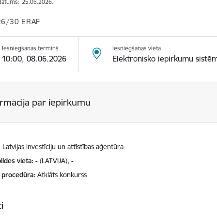
datums:
25.05.2026.
26/30 ERAF
Iesniegšanas termiņš
Iesniegšanas vieta
10:00, 08.06.2026
Elektronisko iepirkumu sistē
ormācija par iepirkumu
Latvijas investīciju un attīstības aģentūra
ildes vieta
- (LATVIJA), -
 procedūra
Atklāts konkurss
i