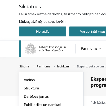
Pāriet uz lapas saturu
Sīkdatnes
Lai šī tīmekļvietne darbotos, tā izmanto obligāti nepiec
Lūdzu, atzīmējiet savu izvēli:
Noraidīt
Apstiprināt visas
Par mums
Sākums
Par mums
Iepirkumi
Ekspertu pakalpojumi .
Eksper
Vadība
progr
Struktūra
Darbības jomas
Publikācija
Publikācijas un pārskati