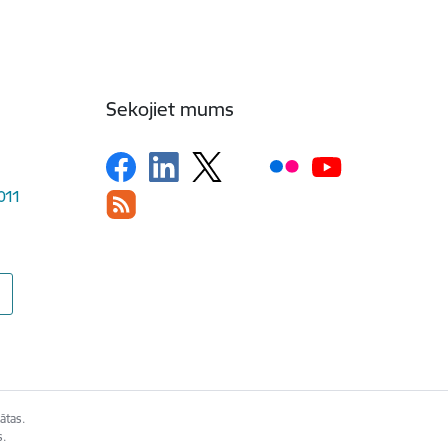
Sekojiet mums
1011
ātas.
s.