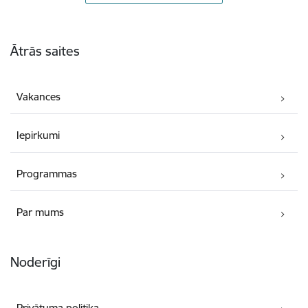
Kājene
Ātrās saites
Vakances
Iepirkumi
Programmas
Par mums
Noderīgi
Privātuma politika