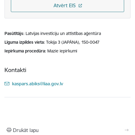
Atvērt EIS
Pasūtītājs
Latvijas investīciju un attīstības aģentūra
Līguma izpildes vieta
Tokija 3 (JAPĀNA), 150-0047
Iepirkuma procedūra
Mazie iepirkumi
Kontakti
E-pasts:
kaspars.abiks@liaa.gov.lv
Drukāt lapu