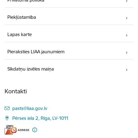
Piekļūstamība
Lapas karte
Pieraksties LIAA jaunumiem
Sīkdatņu izvēles maiņa
Kontakti
E-pasts:
pasts@liaa.gov.lv
Pērses iela 2, Rīga, LV-1011