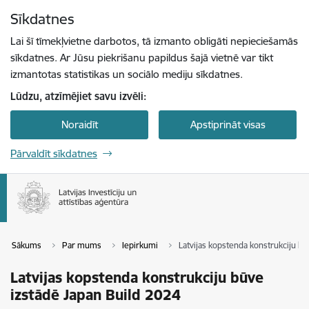
Pāriet uz lapas saturu
Sīkdatnes
Spied
lai meklētu
Enter
Lai šī tīmekļvietne darbotos, tā izmanto obligāti nepieciešamās
sīkdatnes. Ar Jūsu piekrišanu papildus šajā vietnē var tikt
izmantotas statistikas un sociālo mediju sīkdatnes.
Lūdzu, atzīmējiet savu izvēli:
Noraidīt
Apstiprināt visas
Pārvaldīt sīkdatnes
Sākums
Par mums
Iepirkumi
Latvijas kopstenda konstrukciju bū
Latvijas kopstenda konstrukciju būve
izstādē Japan Build 2024