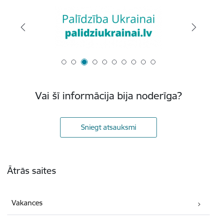
Vai šī informācija bija noderīga?
Sniegt atsauksmi
Kājene
Ātrās saites
Vakances