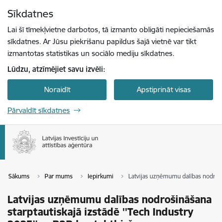
Pāriet uz lapas saturu
Sīkdatnes
Spied
lai meklētu
Enter
Lai šī tīmekļvietne darbotos, tā izmanto obligāti nepieciešamās
sīkdatnes. Ar Jūsu piekrišanu papildus šajā vietnē var tikt
izmantotas statistikas un sociālo mediju sīkdatnes.
Lūdzu, atzīmējiet savu izvēli:
Noraidīt
Apstiprināt visas
Pārvaldīt sīkdatnes
Sākums
Par mums
Iepirkumi
Latvijas uzņēmumu dalības nodroši
Latvijas uzņēmumu dalības nodrošināšana
starptautiskajā izstādē ''Tech Industry