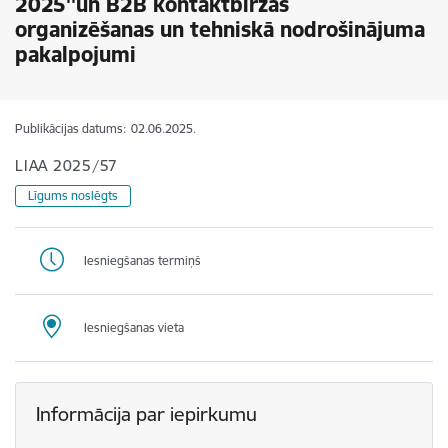
2025''un B2B kontaktbiržas
organizēšanas un tehniskā nodrošinājuma
pakalpojumi
Publikācijas datums:
02.06.2025.
LIAA 2025/57
Līgums noslēgts
Iesniegšanas termiņš
Iesniegšanas vieta
Informācija par iepirkumu