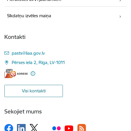
Sīkdatņu izvēles maiņa
Kontakti
E-pasts:
pasts@liaa.gov.lv
Pērses iela 2, Rīga, LV-1011
Visi kontakti
Sekojiet mums