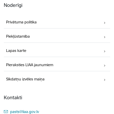
Noderīgi
Privātuma politika
Piekļūstamība
Lapas karte
Pieraksties LIAA jaunumiem
Sīkdatņu izvēles maiņa
Kontakti
E-pasts:
pasts@liaa.gov.lv