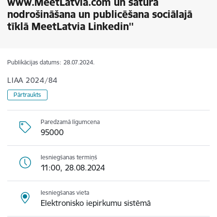
www.MeetLatvia.com un satura
nodrošināšana un publicēšana sociālajā
tīklā MeetLatvia Linkedin''
Publikācijas datums:
28.07.2024.
LIAA 2024/84
Pārtraukts
Paredzamā līgumcena
95000
Iesniegšanas termiņš
11:00, 28.08.2024
Iesniegšanas vieta
Elektronisko iepirkumu sistēmā