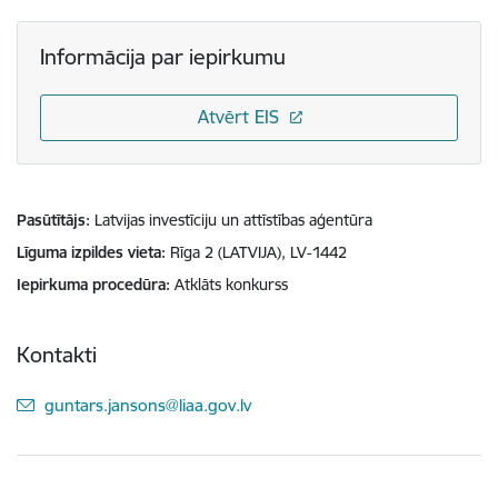
Informācija par iepirkumu
Atvērt EIS
Pasūtītājs
Latvijas investīciju un attīstības aģentūra
Līguma izpildes vieta
Rīga 2 (LATVIJA), LV-1442
Iepirkuma procedūra
Atklāts konkurss
Kontakti
E-pasts:
guntars.jansons@liaa.gov.lv