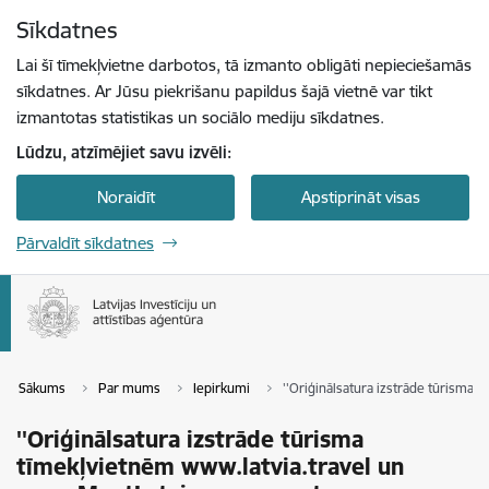
Pāriet uz lapas saturu
Sīkdatnes
Spied
lai meklētu
Enter
Lai šī tīmekļvietne darbotos, tā izmanto obligāti nepieciešamās
sīkdatnes. Ar Jūsu piekrišanu papildus šajā vietnē var tikt
izmantotas statistikas un sociālo mediju sīkdatnes.
Lūdzu, atzīmējiet savu izvēli:
Noraidīt
Apstiprināt visas
Pārvaldīt sīkdatnes
Sākums
Par mums
Iepirkumi
''Oriģinālsatura izstrāde tūrisma 
''Oriģinālsatura izstrāde tūrisma
tīmekļvietnēm www.latvia.travel un