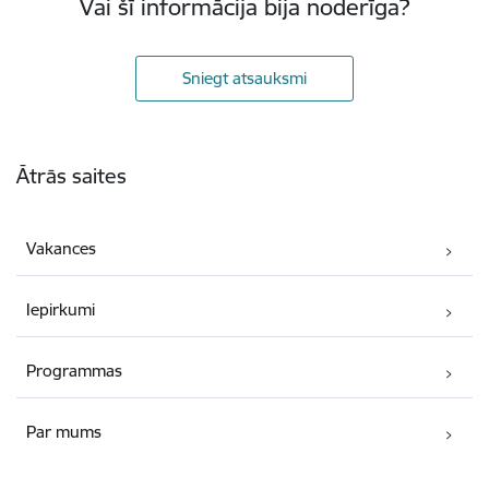
Vai šī informācija bija noderīga?
Sniegt atsauksmi
Kājene
Ātrās saites
Vakances
Iepirkumi
Programmas
Par mums