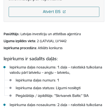
Atvērt EIS
Pasūtītājs
Latvijas investīciju un attīstības aģentūra
Līguma izpildes vieta
2 (LATVIJA), LV1442
Iepirkuma procedūra
Atklāts konkurss
Iepirkums ir sadalīts daļās:
Iepirkuma daļas nosaukums: 1.daļa – rakstiskā tulkošana
valodu pārī latviešu – angļu – latviešu,
Iepirkuma daļas numurs: 1
Iepirkuma daļas statuss: Līgumi noslēgti
Piegādātājs / izpildītājs: ''Skrivanek Baltic'' SIA
Iepirkuma daļas nosaukums: 2.daļa – rakstiskā tulkošana