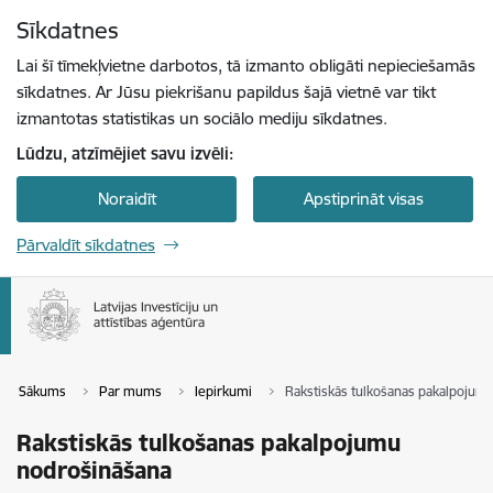
Pāriet uz lapas saturu
Sīkdatnes
Spied
lai meklētu
Enter
Lai šī tīmekļvietne darbotos, tā izmanto obligāti nepieciešamās
sīkdatnes. Ar Jūsu piekrišanu papildus šajā vietnē var tikt
izmantotas statistikas un sociālo mediju sīkdatnes.
Lūdzu, atzīmējiet savu izvēli:
Noraidīt
Apstiprināt visas
Pārvaldīt sīkdatnes
Sākums
Par mums
Iepirkumi
Rakstiskās tulkošanas pakalpojum
Rakstiskās tulkošanas pakalpojumu
nodrošināšana