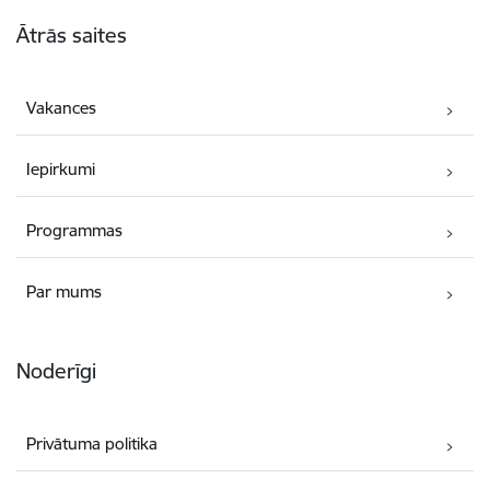
Kājene
Ātrās saites
Vakances
Iepirkumi
Programmas
Par mums
Noderīgi
Privātuma politika