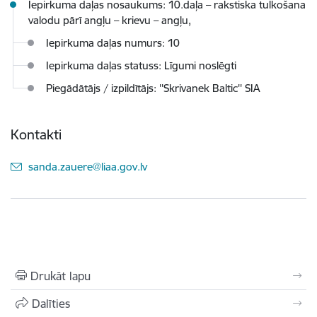
Iepirkuma daļas nosaukums: 10.daļa – rakstiska tulkošana
valodu pārī angļu – krievu – angļu,
Iepirkuma daļas numurs: 10
Iepirkuma daļas statuss: Līgumi noslēgti
Piegādātājs / izpildītājs: ''Skrivanek Baltic'' SIA
Kontakti
E-pasts:
sanda.zauere@liaa.gov.lv
Drukāt lapu
Dalīties