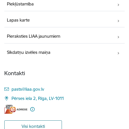
Piekļūstamība
Lapas karte
Pieraksties LIAA jaunumiem
Sīkdatņu izvēles maiņa
Kontakti
E-pasts:
pasts@liaa.gov.lv
Pērses iela 2, Rīga, LV-1011
Visi kontakti