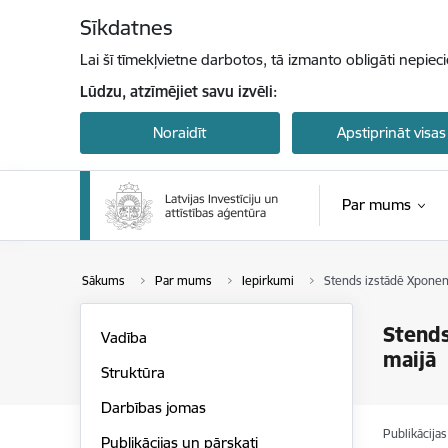
Pāriet uz lapas saturu
Sīkdatnes
Lai šī tīmekļvietne darbotos, tā izmanto obligāti nepiec
Lūdzu, atzīmējiet savu izvēli:
Noraidīt
Apstiprināt visas
Par mums
Sākums
Par mums
Iepirkumi
Stends izstādē Xponent
Stends
Vadība
maijā
Struktūra
Darbības jomas
Publikācija
Publikācijas un pārskati