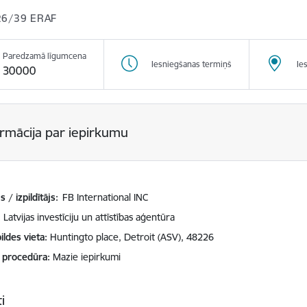
26/39 ERAF
Paredzamā līgumcena
Iesniegšanas termiņš
Ie
30000
ormācija par iepirkumu
 / izpildītājs:
FB International INC
Latvijas investīciju un attīstības aģentūra
ildes vieta
Huntingto place, Detroit (ASV), 48226
 procedūra
Mazie iepirkumi
i