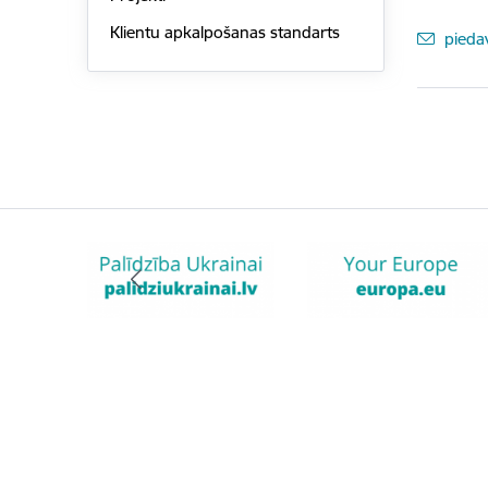
Klientu apkalpošanas standarts
E-pas
pieda