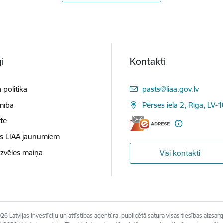
i
Kontakti
E-pasts:
 politika
pasts@liaa.gov.lv
mība
Pērses iela 2, Rīga, LV-
te
es LIAA jaunumiem
izvēles maiņa
Visi kontakti
26 Latvijas Investīciju un attīstības aģentūra, publicētā satura visas tiesības aizsarg