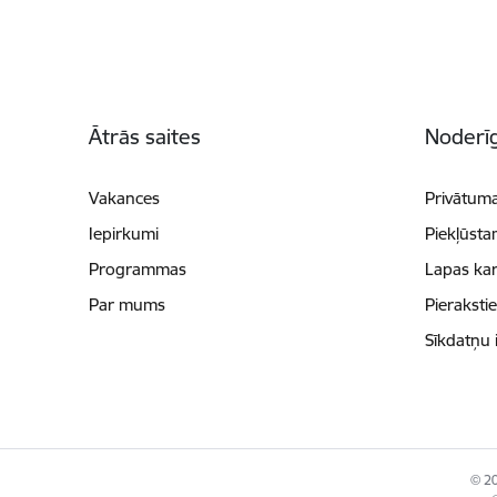
Kājene
Ātrās saites
Noderīg
Vakances
Privātuma
Iepirkumi
Piekļūsta
Programmas
Lapas kar
Par mums
Pieraksti
Sīkdatņu 
© 20