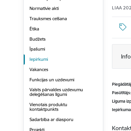
LIAA 20
Normatīvie akti
Trauksmes celšana
Ētika
Budžets
Īpašumi
Inf
Iepirkumi
Vakances
Funkcijas un uzdevumi
Piegādātājs
Valsts pārvaldes uzdevumu
Pasūtītājs
deleģēšanas līgumi
Līguma izp
Vienotais produktu
kontaktpunkts
Iepirkuma
Sadarbība ar diasporu
Kontakt
Projekti