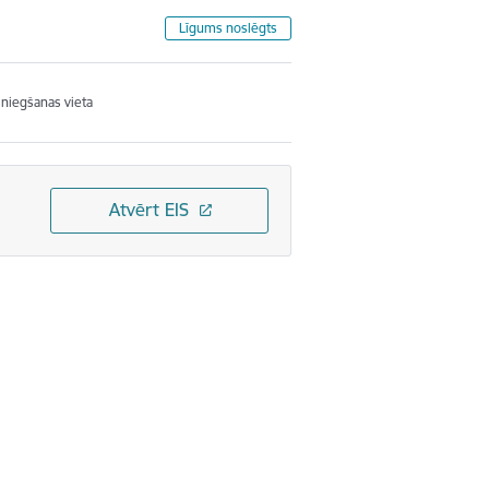
Līgums noslēgts
sniegšanas vieta
Atvērt EIS