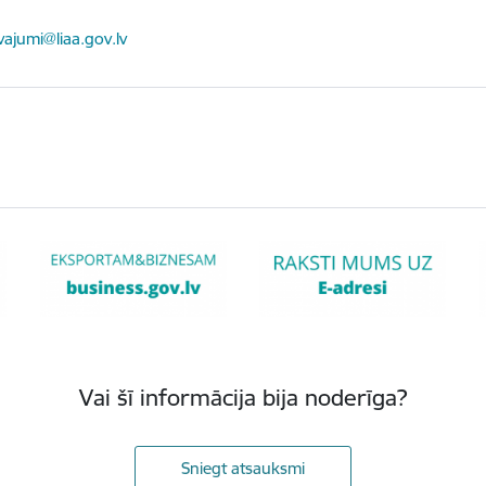
ts:
vajumi@liaa.gov.lv
Vai šī informācija bija noderīga?
Sniegt atsauksmi