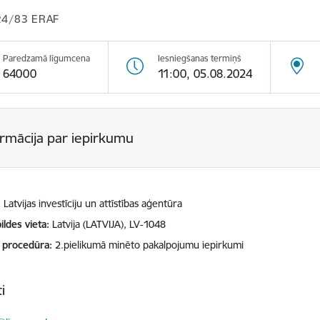
24/83 ERAF
Paredzamā līgumcena
Iesniegšanas termiņš
64000
11:00, 05.08.2024
ormācija par iepirkumu
Latvijas investīciju un attīstības aģentūra
ildes vieta
Latvija (LATVIJA), LV-1048
 procedūra
2.pielikumā minēto pakalpojumu iepirkumi
i