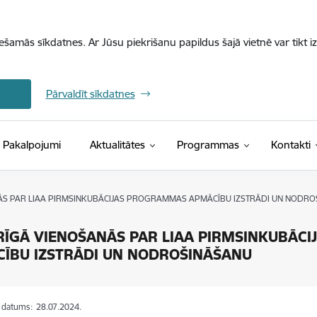
iešamās sīkdatnes. Ar Jūsu piekrišanu papildus šajā vietnē var tikt i
Pārvaldīt sīkdatnes
Pakalpojumi
Aktualitātes
Programmas
Kontakti
ĀS PAR LIAA PIRMSINKUBĀCIJAS PROGRAMMAS APMĀCĪBU IZSTRĀDI UN NODRO
RĪGĀ VIENOŠANĀS PAR LIAA PIRMSINKUBĀC
ĪBU IZSTRĀDI UN NODROŠINĀŠANU
s datums:
28.07.2024.