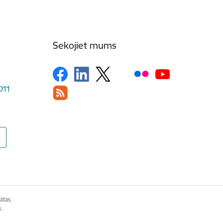
Sekojiet mums
1011
ātas.
s.