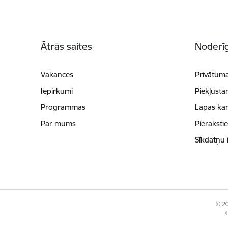
Kājene
Ātrās saites
Noderīg
Vakances
Privātuma
Iepirkumi
Piekļūsta
Programmas
Lapas kar
Par mums
Pieraksti
Sīkdatņu 
© 20
©