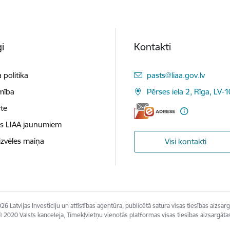
i
Kontakti
E-pasts:
 politika
pasts@liaa.gov.lv
mība
Pērses iela 2, Rīga, LV-
te
es LIAA jaunumiem
izvēles maiņa
Visi kontakti
26 Latvijas Investīciju un attīstības aģentūra, publicētā satura visas tiesības aizsarg
 2020 Valsts kanceleja, Tīmekļvietņu vienotās platformas visas tiesības aizsargāta