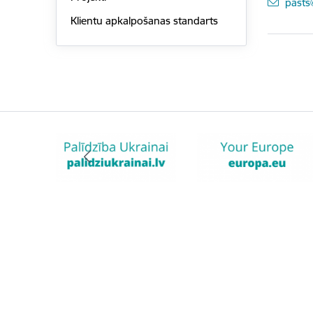
E-pas
pasts
Klientu apkalpošanas standarts