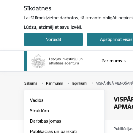
Pāriet uz lapas saturu
Sīkdatnes
Lai šī tīmekļvietne darbotos, tā izmanto obligāti nepiec
Lūdzu, atzīmējiet savu izvēli:
Noraidīt
Apstiprināt visas
Par mums
Sākums
Par mums
Iepirkumi
VISPĀRĪGĀ VIENOŠAN
VISPĀ
Vadība
APMĀC
Struktūra
Darbības jomas
Publikācija
Publikācijas un pārskati