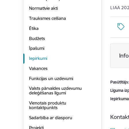
LIAA 20
Normatīvie akti
Trauksmes celšana
Ētika
Budžets
Īpašumi
Inf
Iepirkumi
Vakances
Funkcijas un uzdevumi
Pasūtītājs
Valsts pārvaldes uzdevumu
Līguma izp
deleģēšanas līgumi
Iepirkuma
Vienotais produktu
kontaktpunkts
Kontakt
Sadarbība ar diasporu
Projekti