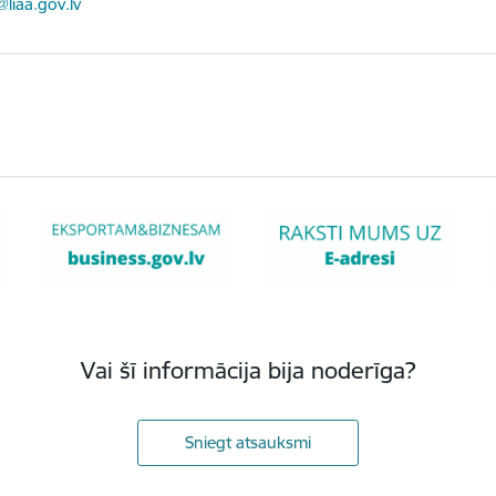
ts:
@liaa.gov.lv
Vai šī informācija bija noderīga?
Sniegt atsauksmi