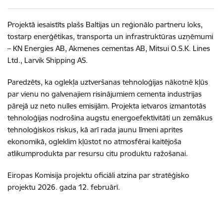
Projektā iesaistīts plašs Baltijas un reģionālo partneru loks,
tostarp enerģētikas, transporta un infrastruktūras uzņēmumi
– KN Energies AB, Akmenes cementas AB, Mitsui O.S.K. Lines
Ltd., Larvik Shipping AS.
Paredzēts, ka oglekļa uztveršanas tehnoloģijas nākotnē kļūs
par vienu no galvenajiem risinājumiem cementa industrijas
pārejā uz neto nulles emisijām. Projekta ietvaros izmantotās
tehnoloģijas nodrošina augstu energoefektivitāti un zemākus
tehnoloģiskos riskus, kā arī rada jaunu līmeni aprites
ekonomikā, ogleklim kļūstot no atmosfērai kaitējoša
atlikumprodukta par resursu citu produktu ražošanai.
Eiropas Komisija projektu oficiāli atzina par stratēģisko
projektu 2026. gada 12. februārī.