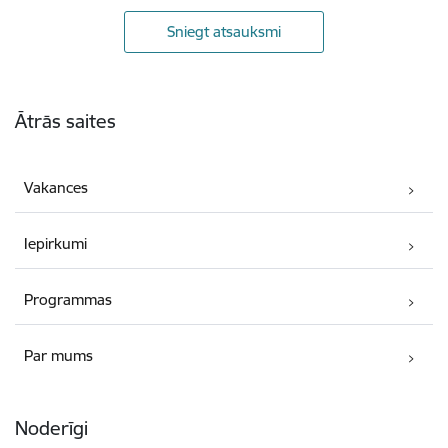
Sniegt atsauksmi
Kājene
Ātrās saites
Vakances
Iepirkumi
Programmas
Par mums
Noderīgi