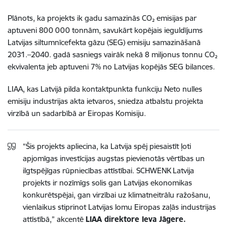
Plānots, ka projekts ik gadu samazinās CO₂ emisijas par
aptuveni 800 000 tonnām, savukārt kopējais ieguldījums
Latvijas siltumnīcefekta gāzu (SEG) emisiju samazināšanā
2031.–2040. gadā sasniegs vairāk nekā 8 miljonus tonnu CO₂
ekvivalenta jeb aptuveni 7% no Latvijas kopējās SEG bilances.
LIAA, kas Latvijā pilda kontaktpunkta funkciju Neto nulles
emisiju industrijas akta ietvaros, sniedza atbalstu projekta
virzībā un sadarbībā ar Eiropas Komisiju.
“Šis projekts apliecina, ka Latvija spēj piesaistīt ļoti
apjomīgas investīcijas augstas pievienotās vērtības un
ilgtspējīgas rūpniecības attīstībai. SCHWENK Latvija
projekts ir nozīmīgs solis gan Latvijas ekonomikas
konkurētspējai, gan virzībai uz klimatneitrālu ražošanu,
vienlaikus stiprinot Latvijas lomu Eiropas zaļās industrijas
attīstībā,” akcentē
LIAA direktore Ieva Jāgere.