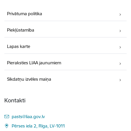
Privātuma politika
Piekļūstamība
Lapas karte
Pieraksties LIAA jaunumiem
Sīkdatņu izvēles maiņa
Kontakti
E-pasts:
pasts@liaa.gov.lv
Pērses iela 2, Rīga, LV-1011