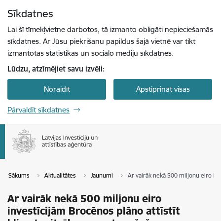
Pāriet uz lapas saturu
Sīkdatnes
Spied
lai meklētu
Enter
Lai šī tīmekļvietne darbotos, tā izmanto obligāti nepieciešamās
sīkdatnes. Ar Jūsu piekrišanu papildus šajā vietnē var tikt
izmantotas statistikas un sociālo mediju sīkdatnes.
Lūdzu, atzīmējiet savu izvēli:
Noraidīt
Apstiprināt visas
Pārvaldīt sīkdatnes
Sākums
Aktualitātes
Jaunumi
Ar vairāk nekā 500 miljonu eiro in
Ar vairāk nekā 500 miljonu eiro
investīcijām Brocēnos plāno attīstīt