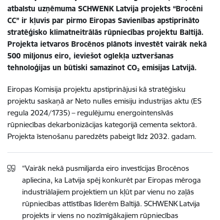
atbalstu uzņēmuma SCHWENK Latvija projekts “Brocēni
CC” ir kļuvis par pirmo Eiropas Savienības apstiprināto
stratēģisko klimatneitrālās rūpniecības projektu Baltijā.
Projekta ietvaros Brocēnos plānots investēt vairāk nekā
500 miljonus eiro, ieviešot oglekļa uztveršanas
tehnoloģijas un būtiski samazinot CO₂ emisijas Latvijā.
Eiropas Komisija projektu apstiprinājusi kā stratēģisku
projektu saskaņā ar Neto nulles emisiju industrijas aktu (ES
regula 2024/1735) – regulējumu energointensīvās
rūpniecības dekarbonizācijas kategorijā cementa sektorā.
Projekta īstenošanu paredzēts pabeigt līdz 2032. gadam.
“Vairāk nekā pusmiljarda eiro investīcijas Brocēnos
apliecina, ka Latvija spēj konkurēt par Eiropas mēroga
industriālajiem projektiem un kļūt par vienu no zaļās
rūpniecības attīstības līderēm Baltijā. SCHWENK Latvija
projekts ir viens no nozīmīgākajiem rūpniecības