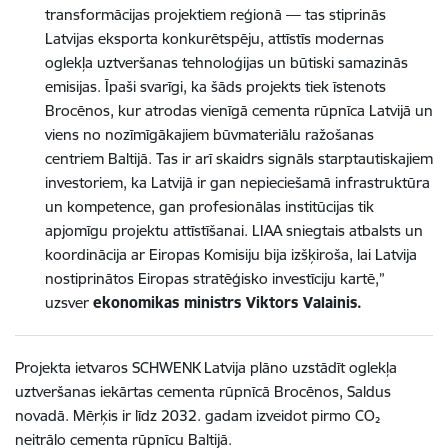
transformācijas projektiem reģionā — tas stiprinās
Latvijas eksporta konkurētspēju, attīstīs modernas
oglekļa uztveršanas tehnoloģijas un būtiski samazinās
emisijas. Īpaši svarīgi, ka šāds projekts tiek īstenots
Brocēnos, kur atrodas vienīgā cementa rūpnīca Latvijā un
viens no nozīmīgākajiem būvmateriālu ražošanas
centriem Baltijā. Tas ir arī skaidrs signāls starptautiskajiem
investoriem, ka Latvijā ir gan nepieciešamā infrastruktūra
un kompetence, gan profesionālas institūcijas tik
apjomīgu projektu attīstīšanai. LIAA sniegtais atbalsts un
koordinācija ar Eiropas Komisiju bija izšķiroša, lai Latvija
nostiprinātos Eiropas stratēģisko investīciju kartē,”
uzsver
ekonomikas ministrs Viktors Valainis.
Projekta ietvaros SCHWENK Latvija plāno uzstādīt oglekļa
uztveršanas iekārtas cementa rūpnīcā Brocēnos, Saldus
novadā. Mērķis ir līdz 2032. gadam izveidot pirmo CO₂
neitrālo cementa rūpnīcu Baltijā.