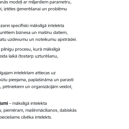
šanās modeļi ar miljardiem parametru,
i, iztēles ģenerēšanai un problēmu
arei specifiski mākslīgā intelekta
kturētiem biznesa un mašīnu datiem,
u datu uzdevumu un noteikumu apstrādei.
 pilnīgu procesu, kurā mākslīgā
veida laikā (tostarp uzturēšanu,
gajam intelektam attiecas uz
 būtu pieejama, paplašināma un parasti
, pētniekiem un organizācijām veidot,
jumi
– mākslīgā intelekta
es, piemēram, mašīnmācīšanos, dabiskās
pieciešams cilvēka intelekts.