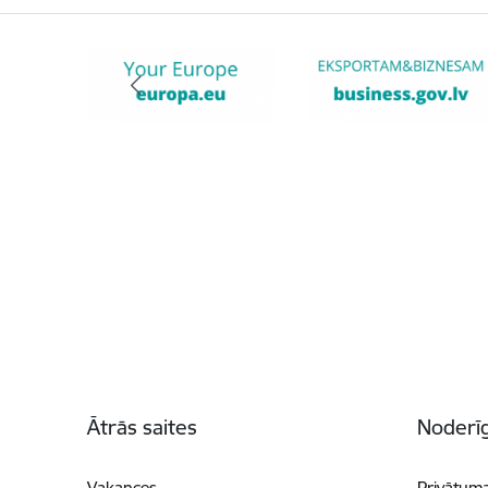
Kājene
Ātrās saites
Noderīg
Vakances
Privātuma