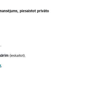
inansējums, piesaistot privāto
.
ruārim
(ieskaitot).
t
.