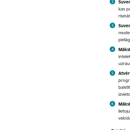
Suve
kas p
risinā
Suver
modeļ
pielā
Māksl
intele
uzrau
Atvēr
progr
balst
izvie
Māksl
lieto
valoda