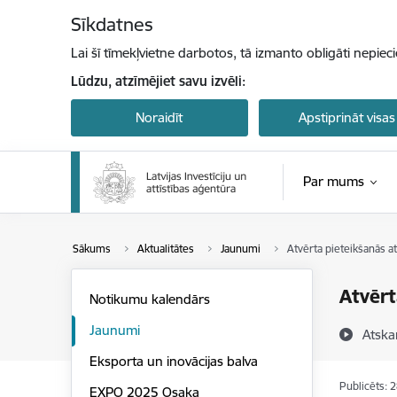
Pāriet uz lapas saturu
Sīkdatnes
Lai šī tīmekļvietne darbotos, tā izmanto obligāti nepiec
Lūdzu, atzīmējiet savu izvēli:
Noraidīt
Apstiprināt visas
Par mums
Sākums
Aktualitātes
Jaunumi
Atvērta pieteikšanās a
Atvērt
Notikumu kalendārs
Jaunumi
Atska
Eksporta un inovācijas balva
Publicēts: 
EXPO 2025 Osaka