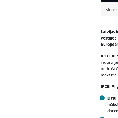
Shutter
Latvijas 
vēstules
European 
IPCEI AI
industrija
nodrošinā
mākslīgā
IPCEI AI 
Datu 
māksl
datie