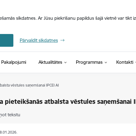
iešamās sīkdatnes. Ar Jūsu piekrišanu papildus šajā vietnē var tikt i
Pārvaldīt sīkdatnes
Pakalpojumi
Aktualitātes
Programmas
Kontakti
tbalsta vēstules saņemšanai IPCEI AI
a pieteikšanās atbalsta vēstules saņemšanai I
ņot tekstu
28.01.2026.