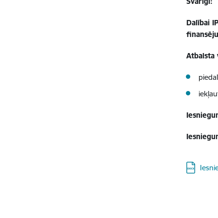
Svarīgi:
Dalībai I
finansēj
Atbalsta
piedal
iekļau
Iesniegu
Iesniegu
Lejupielā
Iesni