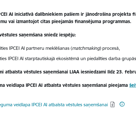
PCEI AI iniciatīvā dalībniekiem pašiem ir jānodrošina projekta f
umu vai izmantojot citas pieejamās finansējuma programmas.
 vēstules saņemšana sniedz iespēju:
īties IPCEI AI partneru meklēšanas (
matchmaking
) procesā,
ties IPCEI AI starptautiskajā ekosistēmā un piedalīties darba grupās
mi atbalsta vēstules saņemšanai LIAA iesniedzami līdz 23. feb
ma veidlapa IPCEI AI atbalsta vēstules saņemšanai pieejama
šei
dēt:
eguma veidlapa IPCEI AI atbalsta vēstules saņemšanai