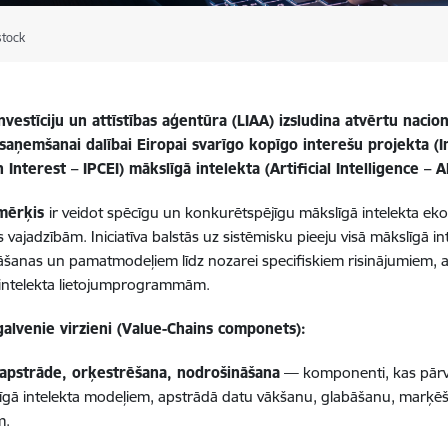
stock
Investīciju un attīstības aģentūra (LIAA) izsludina atvērtu nac
 saņemšanai dalībai Eiropai svarīgo kopīgo interešu projekta 
Interest – IPCEI) mākslīgā intelekta (Artificial Intelligence – AI)
 mērķis
ir veidot spēcīgu un konkurētspējīgu mākslīgā intelekta eko
s vajadzībām. Iniciatīva balstās uz sistēmisku pieeju visā mākslīgā in
šanas un pamatmodeļiem līdz nozarei specifiskiem risinājumiem,
 intelekta lietojumprogrammām.
galvenie virzieni (Value-Chains componets):
apstrāde, orķestrēšana, nodrošināšana
— komponenti, kas pārv
īgā intelekta modeļiem, apstrādā datu vākšanu, glabāšanu, marķēša
m.