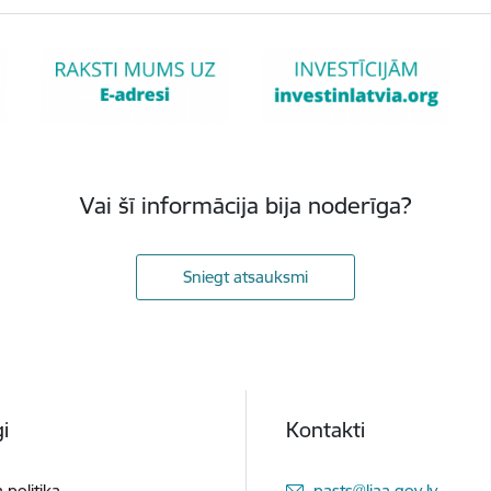
Vai šī informācija bija noderīga?
Sniegt atsauksmi
i
Kontakti
E-pasts:
 politika
pasts@liaa.gov.lv