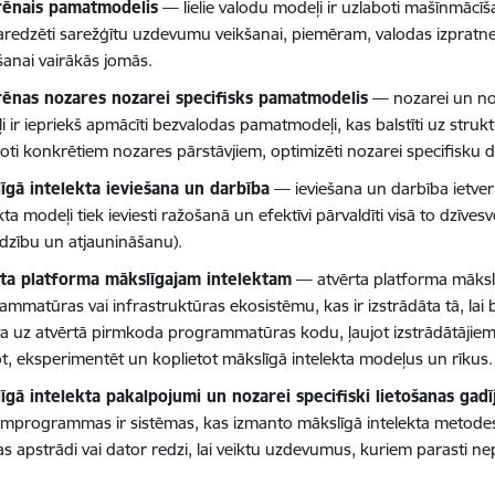
rēnais pamatmodelis
— lielie valodu modeļi ir uzlaboti mašīnmācī
aredzēti sarežģītu uzdevumu veikšanai, piemēram, valodas izpratne
šanai vairākās jomās.
ēnas nozares nozarei specifisks pamatmodelis
— nozarei un noz
i ir iepriekš apmācīti bezvalodas pamatmodeļi, kas balstīti uz stru
goti konkrētiem nozares pārstāvjiem, optimizēti nozarei specifisk
īgā intelekta ieviešana un darbība
— ieviešana un darbība ietver
kta modeļi tiek ieviesti ražošanā un efektīvi pārvaldīti visā to dzīves
dzību un atjaunināšanu).
ta platforma mākslīgajam intelektam
— atvērta platforma mākslī
ammatūras vai infrastruktūras ekosistēmu, kas ir izstrādāta tā, lai
īta uz atvērtā pirmkoda programmatūras kodu, ļaujot izstrādātājiem
tot, eksperimentēt un koplietot mākslīgā intelekta modeļus un rīkus.
īgā intelekta pakalpojumi un nozarei specifiski lietošanas gadī
jumprogrammas ir sistēmas, kas izmanto mākslīgā intelekta metod
s apstrādi vai dator redzi, lai veiktu uzdevumus, kuriem parasti ne