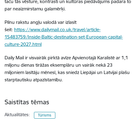
taču tās vēsture, kontrasti un kultūras piedāvājums padara to
par neaizmirstamu galamērķi.
Pilnu rakstu angļu valodā var izlasīt
šeit:
https://www.dailymail.co.uk/travel/article-
15483759/Inside-Baltic-destination-set-European-capital-
culture-2027.html
Daily Mail ir visvairāk pirktā avīze Apvienotajā Karalistē ar 1,1
miljonu dienas tirāžas eksemplāru un vairāk nekā 23
miljoniem lasītāju mēnesī, kas sniedz Liepājai un Latvijai plašu
starptautisku atpazīstamību.
Saistītas tēmas
Aktualitātes:
Tūrisms