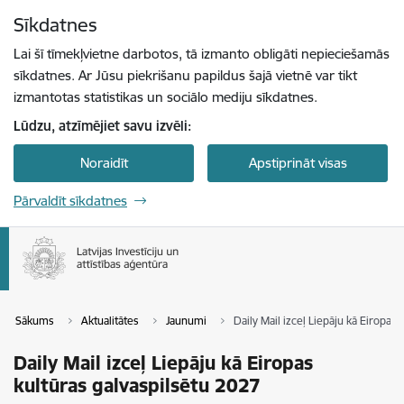
Pāriet uz lapas saturu
Sīkdatnes
Spied
lai meklētu
Enter
Lai šī tīmekļvietne darbotos, tā izmanto obligāti nepieciešamās
sīkdatnes. Ar Jūsu piekrišanu papildus šajā vietnē var tikt
izmantotas statistikas un sociālo mediju sīkdatnes.
Lūdzu, atzīmējiet savu izvēli:
Noraidīt
Apstiprināt visas
Pārvaldīt sīkdatnes
Sākums
Aktualitātes
Jaunumi
Daily Mail izceļ Liepāju kā Eiropas
Daily Mail izceļ Liepāju kā Eiropas
kultūras galvaspilsētu 2027