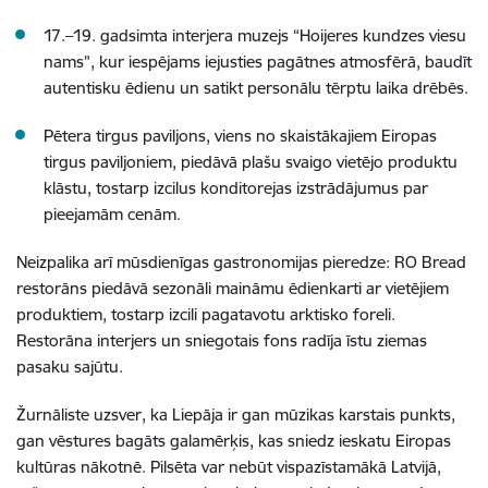
17.–19. gadsimta interjera muzejs “Hoijeres kundzes viesu
nams”, kur iespējams iejusties pagātnes atmosfērā, baudīt
autentisku ēdienu un satikt personālu tērptu laika drēbēs.
Pētera tirgus paviljons, viens no skaistākajiem Eiropas
tirgus paviljoniem, piedāvā plašu svaigo vietējo produktu
klāstu, tostarp izcilus konditorejas izstrādājumus par
pieejamām cenām.
Neizpalika arī mūsdienīgas gastronomijas pieredze: RO Bread
restorāns piedāvā sezonāli maināmu ēdienkarti ar vietējiem
produktiem, tostarp izcili pagatavotu arktisko foreli.
Restorāna interjers un sniegotais fons radīja īstu ziemas
pasaku sajūtu.
Žurnāliste uzsver, ka Liepāja ir gan mūzikas karstais punkts,
gan vēstures bagāts galamērķis, kas sniedz ieskatu Eiropas
kultūras nākotnē. Pilsēta var nebūt vispazīstamākā Latvijā,