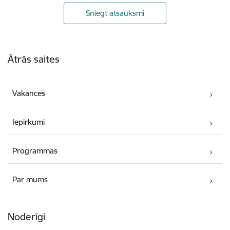
Sniegt atsauksmi
Kājene
Ātrās saites
Vakances
Iepirkumi
Programmas
Par mums
Noderīgi