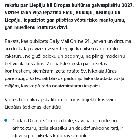
rakstu par Liepāju kā Eiropas kultūras galvaspilsētu 2027.
Vizītes laikā viņa iepazina Rīgu, Kuldīgu, Alsungu un
Liepāju, iepazīstot gan pilsētas vēsturisko mantojumu,
gan mūsdienu kultūras dzīvi.
Raksts, kas publicēts Daily Mail Online 21. janvārī un drīzumā
arī drukātajā avīzē, uzsver Liepāju kā pilsētu ar unikālu
raksturu: ne gluži pelēku un padomju, ne pilnīgi modernu –
bet vienlaikus abus. Žurnāliste raksta par pilsētas
kontrastiem, piemēram, zelta rotāto Sv. Nikolaja Jūras
pareizticīgo katedrāli blakus padomju laika daudzdzīvokļu
mājām, kas kopā rada neaizmirstamu iespaidu.
Vizītes laikā tika apskatīti arī kultūras objekti, kas veido
Liepājas šodienas identitāti:
“Lielais Dzintars” koncertzāle, slavena ar modernu
arhitektūru, izcilu akustiku un daudzfunkcionalitāti, ir
kļuvusi par pilsētas kultūras simbolu.