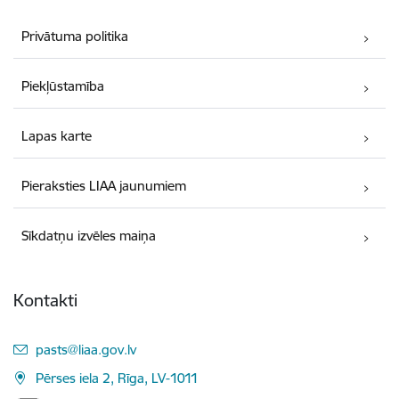
Privātuma politika
Piekļūstamība
Lapas karte
Pieraksties LIAA jaunumiem
Sīkdatņu izvēles maiņa
Kontakti
E-pasts:
pasts@liaa.gov.lv
Pērses iela 2, Rīga, LV-1011