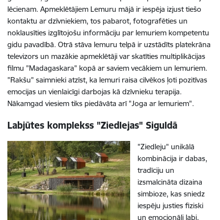
lēcienam. Apmeklētājiem Lemuru mājā ir iespēja izjust tiešo
kontaktu ar dzīvniekiem, tos pabarot, fotografēties un
noklausīties izglītojošu informāciju par lemuriem kompetentu
gidu pavadībā. Otrā stāva lemuru telpā ir uzstādīts platekrāna
televizors un mazākie apmeklētāji var skatīties multiplikācijas
filmu "Madagaskara" kopā ar saviem vecākiem un lemuriem.
"Rakšu" saimnieki atzīst, ka lemuri raisa cilvēkos ļoti pozitīvas
emocijas un vienlaicīgi darbojas kā dzīvnieku terapija.
Nākamgad viesiem tiks piedāvāta arī "Joga ar lemuriem".
Labjūtes komplekss "Ziedlejas" Siguldā
"Ziedleju" unikālā
kombinācija ir dabas,
tradīciju un
izsmalcināta dizaina
simbioze, kas sniedz
iespēju justies fiziski
un emocionāli labi,