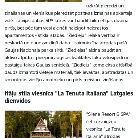
uzkrāt pieredzi un
zināšanas un vienlaikus pieredzēt pozitīvas izmaiņas apkārtējā
vidē. Latvijas dabas SPA kūres var baudīt laikmetīgas dizaina
pirtīs, bet pēc tam viesi aicināti nakšņot neierastos
apartamentos - stikla istabās. "Ziedleju" lielākā vērtība ir
neskartā un daudzveidīgā daba – saimniecība atrodas pašā
Gaujas Nacionālā parka sirdī. "Ziedlejas" aicina baudīt arī
aktīvo atpūtu - pieejami augstas kvalitātes taku velosipēdi un
pastaigu takas Gaujas senielejā. "Ziedleju" kompleksa attīstībā
daudz izmantoti vietējie materiāli, tiek ievāktas, apstrādātas un
izmantotas vietējo amatnieku un pirts meistaru zināšanas.
Itāļu stila viesnīca "La Tenuta Italiana" Latgales
dienvidos
"Silene Resort & SPA"
četru zvaigžņu
viesnīca "La Tenuta
Italiana" atrodas