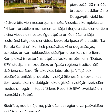
pierobežā, 20 minūšu
brauciena attālumā no
Daugavpils, vietā kur
kādreiz bijis vien necaurejams mežs. Viesnīcas komplekss ar
14 komfortabliem numuriem ar itāļu interjera stila elementiem
aicina viesus uz nesteidzīgu atpūtu un ēdināšanu itāļu
restorānā Latgales dienvidos. Izveidota īpaša vīna studija "La
Tenuta Cantina", kur tiek piedāvātas vīnu degustācijas,
uzkodas un var noklausīties stāstījumu par katru no tiem.
Kompleksā ir restorāns, atpūtas laukums bērniem, "Dabas
SPA" studija, mini zoodārzs un īpaša reģiona tradicionālā
dzēriena darītava "Šmakovkas laboratorija". Tajā tiek
piedāvāts unikāls produkts – vietējā Silenes šmakovka, kas
tiek ražota tikai no dabīgām ekoloģiskām vietējām izejvielām –
medus un ogām – tepat "Silene Resort & SPA" izveidotā un
licencētā ražotnē.
Biedrību, nodibinājumu, plānošanas reģionu vai pašvaldību
iestāžu grupā nominēti: