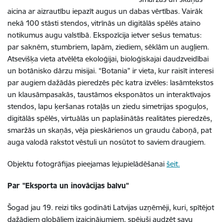
aicina ar aizrautību iepazīt augus un dabas vērtības. Vairāk
nekā 100 stāsti stendos, vitrīnās un digitālās spēlēs ataino
notikumus augu valstībā. Ekspozīcija ietver sešus tematus:
par saknēm, stumbriem, lapām, ziediem, sēklām un augļiem.
Atsevišķa vieta atvēlēta ekoloģijai, bioloģiskajai daudzveidībai
un botānisko dārzu misijai. “Botania” ir vieta, kur raisīt interesi
par augiem dažādās pieredzēs pēc katra izvēles: lasāmtekstos
un klausāmpasakās, taustāmos eksponātos un interaktīvajos
stendos, lapu ķeršanas rotaļās un ziedu simetrijas spoguļos,
digitālās spēlēs, virtuālās un paplašinātās realitātes pieredzēs,
smaržās un skaņās, vēja pieskārienos un graudu čaboņā, pat
auga valodā rakstot vēstuli un nosūtot to saviem draugiem.
Objektu fotogrāfijas pieejamas lejupielādēšanai
šeit.
Par "Eksporta un inovācijas balvu"
Šogad jau 19. reizi tiks godināti Latvijas uzņēmēji, kuri, spītējot
dažādiem globāliem izaicinājumiem, spējuši audzēt savu