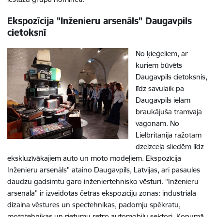
Ekspozīcija "Inženieru arsenāls" Daugavpils
cietoksnī
No ķieģeļiem, ar
kuriem būvēts
Daugavpils cietoksnis,
līdz savulaik pa
Daugavpils ielām
braukājuša tramvaja
vagonam. No
Lielbritānijā ražotām
dzelzceļa sliedēm līdz
ekskluzīvākajiem auto un moto modeļiem. Ekspozīcija
Inženieru arsenāls" ataino Daugavpils, Latvijas, arī pasaules
daudzu gadsimtu garo inženiertehnisko vēsturi. "Inženieru
arsenālā" ir izveidotas četras ekspozīciju zonas: industriālā
dizaina vēstures un spectehnikas, padomju spēkratu,
mototehnikas un rietumu retro automobiļu sektori. Kopumā