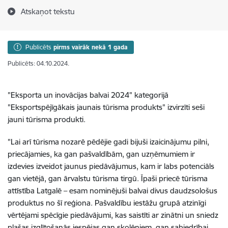
Atskaņot tekstu
Publicēts
pirms vairāk nekā 1 gada
Publicēts: 04.10.2024.
"Eksporta un inovācijas balvai 2024" kategorijā
"Eksportspējīgākais jaunais tūrisma produkts" izvirzīti seši
jauni tūrisma produkti.
"Lai arī tūrisma nozarē pēdējie gadi bijuši izaicinājumu pilni,
priecājamies, ka gan pašvaldībām, gan uzņēmumiem ir
izdevies izveidot jaunus piedāvājumus, kam ir labs potenciāls
gan vietējā, gan ārvalstu tūrisma tirgū. Īpaši priecē tūrisma
attīstība Latgalē – esam nominējuši balvai divus daudzsološus
produktus no šī reģiona. Pašvaldību iestāžu grupā atzinīgi
vērtējami spēcīgie piedāvājumi, kas saistīti ar zinātni un sniedz
plašas izglītošanās iespējas gan skolēniem, gan sabiedrībai