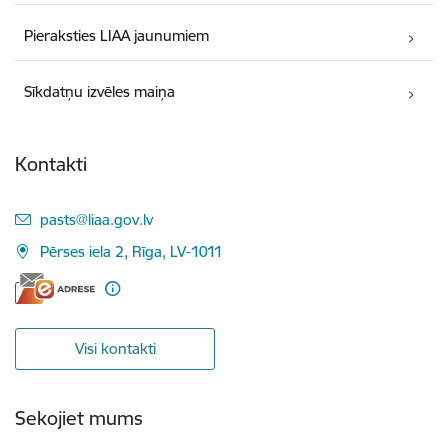
Pieraksties LIAA jaunumiem
Sīkdatņu izvēles maiņa
Kontakti
E-pasts:
pasts@liaa.gov.lv
Pērses iela 2, Rīga, LV-1011
Visi kontakti
Sekojiet mums