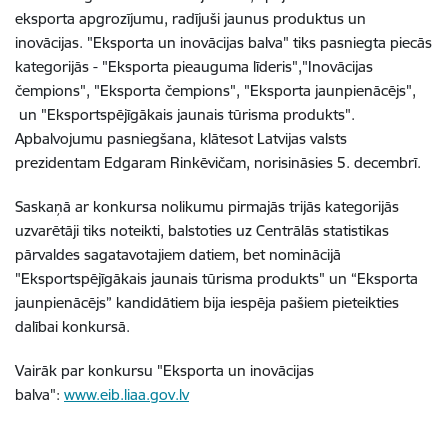
eksporta apgrozījumu, radījuši jaunus produktus un
inovācijas. "Eksporta un inovācijas balva" tiks pasniegta piecās
kategorijās - "Eksporta pieauguma līderis","Inovācijas
čempions", "Eksporta čempions", "Eksporta jaunpienācējs",
un "Eksportspējīgākais jaunais tūrisma produkts".
Apbalvojumu pasniegšana, klātesot Latvijas valsts
prezidentam Edgaram Rinkēvičam, norisināsies 5. decembrī.
Saskaņā ar konkursa nolikumu pirmajās trijās kategorijās
uzvarētāji tiks noteikti, balstoties uz Centrālās statistikas
pārvaldes sagatavotajiem datiem, bet nominācijā
"Eksportspējīgākais jaunais tūrisma produkts" un “Eksporta
jaunpienācējs” kandidātiem bija iespēja pašiem pieteikties
dalībai konkursā.
Vairāk par konkursu "Eksporta un inovācijas
balva":
www.eib.liaa.gov.lv