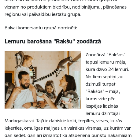
vienam no produktiem biedrību, nodibinājumu, plānošanas
reģionu vai pašvaldību iestāžu grupā.
Balvai komersantu grupā nominēti:
Lemuru barošana "Rakšu" zoodārzā
Zoodārzā "Rakšos"
tapusi lemuru māja,
kurā dzīvo 24 lemuri.
No tiem septiņi jau
dzimuši turpat
"Rakšos" – mājā,
kuras vide pēc
iespējas līdzinās
lemuru dzimtajai
Madagaskarai. Tajā ir dabiskie koki, trepītes, virves, kurās
ieķerties, omulīgas mājiņas un vairākas virsmas, uz kurām var
gan sēdēt, gan arī izmantot kā atspēriena punktu nākamajam