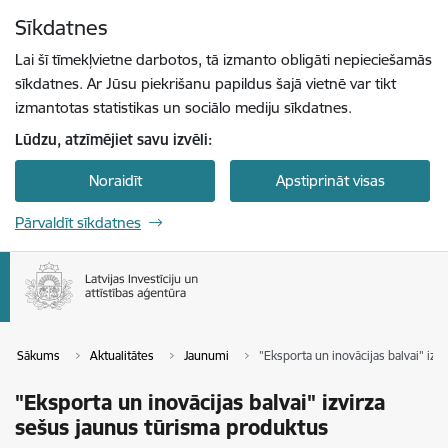
Pāriet uz lapas saturu
Sīkdatnes
Spied
lai meklētu
Enter
Lai šī tīmekļvietne darbotos, tā izmanto obligāti nepieciešamās
sīkdatnes. Ar Jūsu piekrišanu papildus šajā vietnē var tikt
izmantotas statistikas un sociālo mediju sīkdatnes.
Lūdzu, atzīmējiet savu izvēli:
Noraidīt
Apstiprināt visas
Pārvaldīt sīkdatnes
Sākums
Aktualitātes
Jaunumi
"Eksporta un inovācijas balvai" iz
"Eksporta un inovācijas balvai" izvirza
sešus jaunus tūrisma produktus