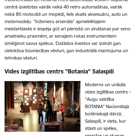
centrā izvietotas vairāk nekā 40 retro automašīnas, vairāk
nekā 80 motocikli un mopēdi, liels skaits aksesuāru, auto un
motomodeļu. "Inženieru arsenāla" apmeklētajiem
meistarklasēs ir iespēja gūt arī pieredzi un zināšanas par seno
amatnieku prasmēm, ar senajiem rokas instrumentiem
izmēģinot savus spēkus. Dažādos kvestos var izzināt gan
cietokšņa būvniecības vēsturi, gan industriālā mantojuma un
tehnikas vēsturi.
Vides izglītības centrs "Botania" Salaspilī
Moderns un unikāls
vides izglītības centrs –
"Augu valstība
BOTANIA" Nacionālajā
botāniskajā dārzā,
Salaspilī, ir vieta, kur
stāsti un spēles,
smaržas un skaņas