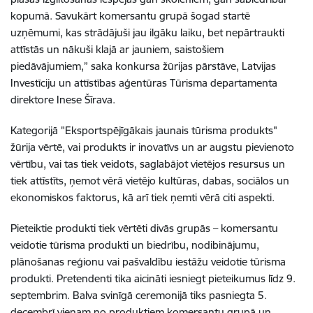
kopumā. Savukārt komersantu grupā šogad startē
uzņēmumi, kas strādājuši jau ilgāku laiku, bet nepārtraukti
attīstās un nākuši klajā ar jauniem, saistošiem
piedāvājumiem,” saka konkursa žūrijas pārstāve, Latvijas
Investīciju un attīstības aģentūras Tūrisma departamenta
direktore Inese Šīrava.
Kategorijā "Eksportspējīgākais jaunais tūrisma produkts"
žūrija vērtē, vai produkts ir inovatīvs un ar augstu pievienoto
vērtību, vai tas tiek veidots, saglabājot vietējos resursus un
tiek attīstīts, ņemot vērā vietējo kultūras, dabas, sociālos un
ekonomiskos faktorus, kā arī tiek ņemti vērā citi aspekti.
Pieteiktie produkti tiek vērtēti divās grupās – komersantu
veidotie tūrisma produkti un biedrību, nodibinājumu,
plānošanas reģionu vai pašvaldību iestāžu veidotie tūrisma
produkti. Pretendenti tika aicināti iesniegt pieteikumus līdz 9.
septembrim. Balva svinīgā ceremonijā tiks pasniegta 5.
decembrī vienam no produktiem komersantu grupā un