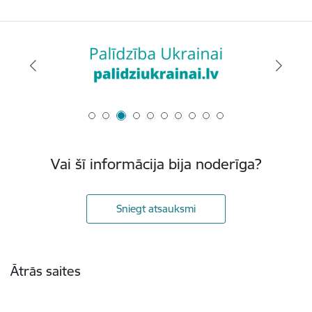
Vai šī informācija bija noderīga?
Sniegt atsauksmi
Kājene
Ātrās saites