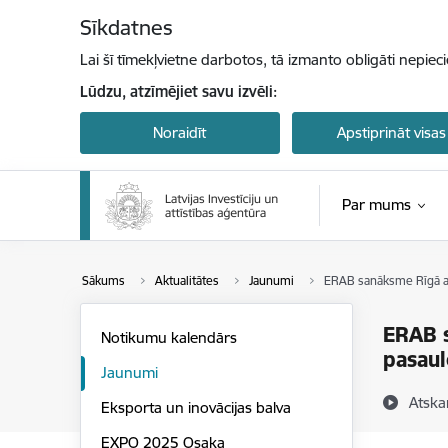
Pāriet uz lapas saturu
Sīkdatnes
Lai šī tīmekļvietne darbotos, tā izmanto obligāti nepiec
Lūdzu, atzīmējiet savu izvēli:
Noraidīt
Apstiprināt visas
Par mums
Sākums
Aktualitātes
Jaunumi
ERAB sanāksme Rīgā ap
ERAB s
Notikumu kalendārs
pasau
Jaunumi
Atska
Eksporta un inovācijas balva
EXPO 2025 Osaka