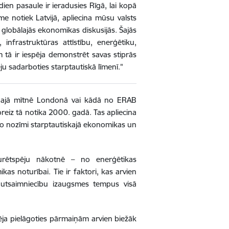
en pasaule ir ieradusies Rīgā, lai kopā
e notiek Latvijā, apliecina mūsu valsts
 globālajās ekonomikas diskusijās. Šajās
infrastruktūras attīstību, enerģētiku,
 tā ir iespēja demonstrēt savas stiprās
ju sadarboties starptautiskā līmenī."
enajā mītnē Londonā vai kādā no ERAB
oreiz tā notika 2000. gadā. Tas apliecina
o nozīmi starptautiskajā ekonomikas un
urētspēju nākotnē – no enerģētikas
ikas noturībai. Tie ir faktori, kas arvien
autsaimniecību izaugsmes tempus visā
ēja pielāgoties pārmaiņām arvien biežāk