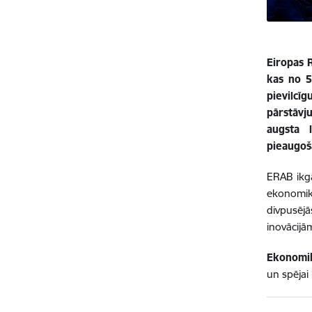
Eiropas 
kas no 5
pievilcī
pārstāvj
augsta 
pieaugoš
ERAB ikga
ekonomika
divpusēj
inovācijām
Ekonomik
un spējai