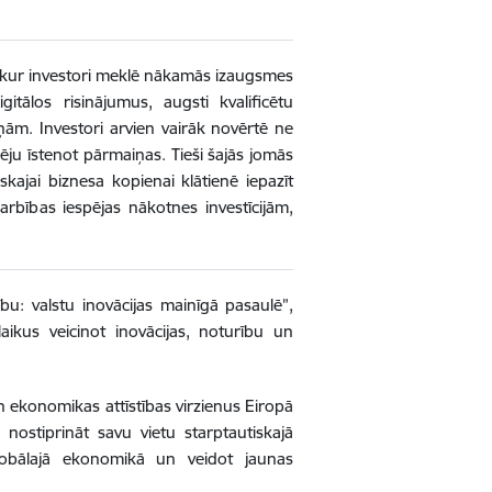
etu, kur investori meklē nākamās izaugsmes
itālos risinājumus, augsti kvalificētu
ņām. Investori arvien vairāk novērtē ne
pēju īstenot pārmaiņas. Tieši šajās jomās
skajai biznesa kopienai klātienē iepazīt
arbības iespējas nākotnes investīcijām,
: valstu inovācijas mainīgā pasaulē”,
aikus veicinot inovācijas, noturību un
un ekonomikas attīstības virzienus Eiropā
nostiprināt savu vietu starptautiskajā
lobālajā ekonomikā un veidot jaunas