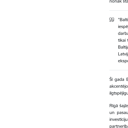
nonāk sta
"Balt
iesp
darb
tikai
Balti
Latvi
ekspo
Šī gada 
akcentējo
ilgtspējīg
Rīgā šajā
un pasaul
investīc
partnerīb