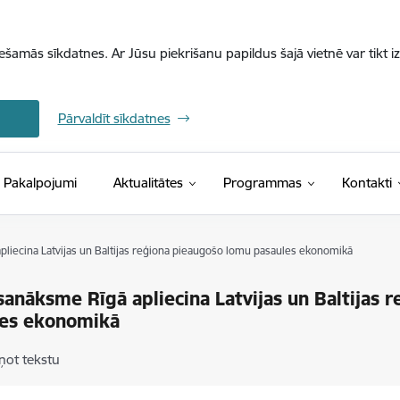
iešamās sīkdatnes. Ar Jūsu piekrišanu papildus šajā vietnē var tikt i
Pārvaldīt sīkdatnes
Pakalpojumi
Aktualitātes
Programmas
Kontakti
liecina Latvijas un Baltijas reģiona pieaugošo lomu pasaules ekonomikā
anāksme Rīgā apliecina Latvijas un Baltijas 
les ekonomikā
ņot tekstu