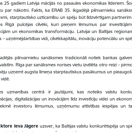
s 25 gadiem Latvija mācījās no pasaules ekonomikas līderiem. Šodi
tu par nākotni. Fakts, ka ERAB 35. ikgadējā pilnvarnieku sanāksm
smi, starptautisko uzticamību un spēju būt līdzvērtīgam partnerim
ās Rīgā pulcējas cilvēki, kuri pieņem lēmumus par investīcijām, 
cijām un ekonomikas transformāciju. Latvijai un Baltijas reģionam
 – uzņēmējdarbības vidi, cilvēkkapitālu, inovāciju potenciālu un spē
adējās pilnvarnieku sanāksmes tradicionāli notiek bankas galv
valstīm. Rīga par sanāksmes norises vietu izvēlēta otro reizi – pirm
spēju uzņemt augsta līmeņa starptautiskus pasākumus un pieaugoš
 vidē.
s uzmanības centrā ir jautājumi, kas noteiks valstu konk
cijas, digitalizācijas un inovācijām līdz investīciju videi un ekonom
etekmē investoru lēmumus, uzņēmumu attīstības iespējas un t
ektore Ieva Jāgere
uzsver, ka Baltijas valstu konkurētspēja un sp