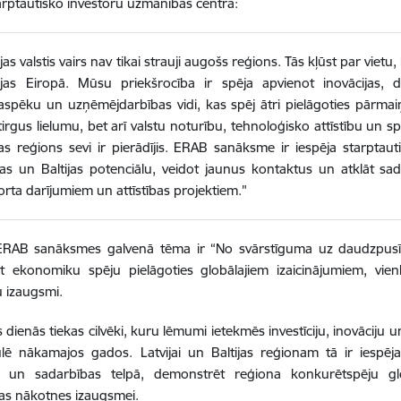
rptautisko investoru uzmanības centrā:
ijas valstis vairs nav tikai strauji augošs reģions. Tās kļūst par vi
ējas Eiropā. Mūsu priekšrocība ir spēja apvienot inovācijas, dig
aspēku un uzņēmējdarbības vidi, kas spēj ātri pielāgoties pārmai
 tirgus lielumu, bet arī valstu noturību, tehnoloģisko attīstību un s
jas reģions sevi ir pierādījis. ERAB sanāksme ir iespēja starptauti
jas un Baltijas potenciālu, veidot jaunus kontaktus un atklāt sad
rta darījumiem un attīstības projektiem."
ERAB sanāksmes galvenā tēma ir “No svārstīguma uz daudzpusību
t ekonomiku spēju pielāgoties globālajiem izaicinājumiem, vienl
u izaugsmi.
s dienās tiekas cilvēki, kuru lēmumi ietekmēs investīciju, inovāciju 
ē nākamajos gados. Latvijai un Baltijas reģionam tā ir iespēja 
iju un sadarbības telpā, demonstrēt reģiona konkurētspēju g
as nākotnes izaugsmei.