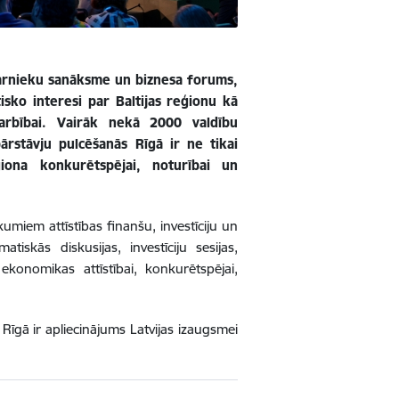
varnieku sanāksme un biznesa forums,
tisko interesi par Baltijas reģionu kā
adarbībai. Vairāk nekā 2000 valdību
ārstāvju pulcēšanās Rīgā ir ne tikai
iona konkurētspējai, noturībai un
miem attīstības finanšu, investīciju un
iskās diskusijas, investīciju sesijas,
konomikas attīstībai, konkurētspējai,
īgā ir apliecinājums Latvijas izaugsmei