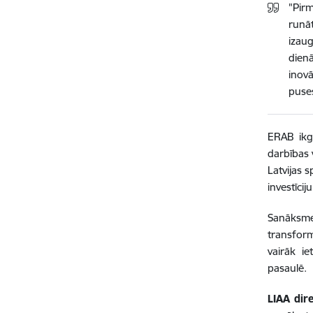
"Pirm
runā
izaug
dien
inovā
puses
ERAB ikg
darbības 
Latvijas 
investīciju
Sanāksme
transformā
vairāk i
pasaulē.
LIAA dir