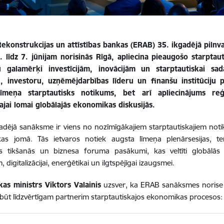
Rekonstrukcijas un attīstības bankas (ERAB) 35. ikgadējā piln
. līdz 7. jūnijam norisinās Rīgā, apliecina pieaugošo starptau
gu galamērķi investīcijām, inovācijām un starptautiskai s
u, investoru, uzņēmējdarbības līderu un finanšu institūciju p
līmeņa starptautisks notikums, bet arī apliecinājums reģ
ajai lomai globālajās ekonomikas diskusijās.
dējā sanāksme ir viens no nozīmīgākajiem starptautiskajiem notiku
s jomā. Tās ietvaros notiek augsta līmeņa plenārsesijas, temat
ās tikšanās un biznesa foruma pasākumi, kas veltīti globālās e
, digitalizācijai, enerģētikai un ilgtspējīgai izaugsmei.
as ministrs Viktors Valainis
uzsver, ka ERAB sanāksmes norise R
 būt līdzvērtīgam partnerim starptautiskajos ekonomikas procesos: