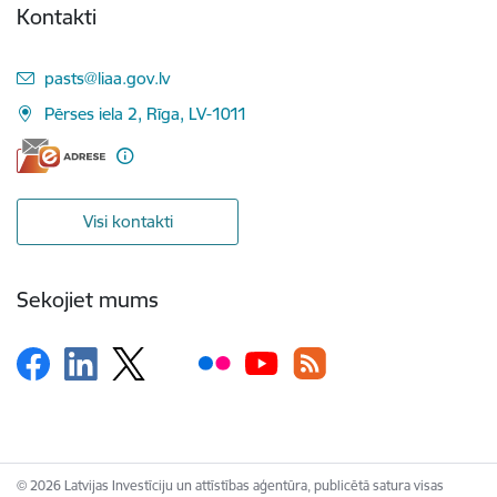
Kontakti
E-pasts:
pasts@liaa.gov.lv
Pērses iela 2, Rīga, LV-1011
Visi kontakti
Sekojiet mums
© 2026 Latvijas Investīciju un attīstības aģentūra, publicētā satura visas