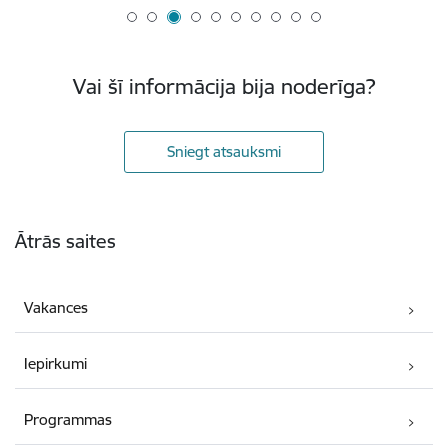
Vai šī informācija bija noderīga?
Sniegt atsauksmi
Kājene
Ātrās saites
Vakances
Iepirkumi
Programmas