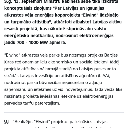
Š.g. 13. septembrī Ministru kabineta sēdē tika izskatīts
konceptuālais ziņojums “Par Latvijas un Igaunijas
atkrastes vēja enerģijas kopprojekta “Elwind” līdzšinējo
un turpmāko attīstību”, atkārtoti atbalstot Latvijas aktīvu
iesaisti projektā, kas nākotnē stiprinās abu valstu
enerģētisko neatkarību, nodrošinot elektroenerģijas
jaudu 700 - 1000 MW apmērā.
“Elwind” atkrastes vēja parks būs nozīmīgs projekts Baltijas
jūras reģionam ar lielu ekonomisko un sociālo ietekmi, tādēļ
projekta attīstības nākamajā stadijā no Latvijas puses ar to
strādās Latvijas Investīciju un attīstības aģentūra (LIAA),
nodrošinot parka būvniecībai nepieciešamo atļauju
saņemšanu un ietekmes uz vidi novērtējumus. Tādā veidā tiks
mazināta projekta ieviešanas ietekme uz elektroenerģijas
pārvades tarifu patērētājiem.
“Realizējot “Elwind” projektu, palielināsies Latvijas