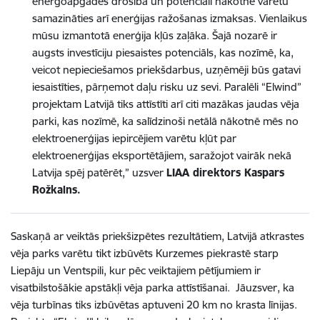
energoapgādes drošība un potenciāli nākotnē varētu
samazināties arī enerģijas ražošanas izmaksas. Vienlaikus
mūsu izmantotā enerģija kļūs zaļāka. Šajā nozarē ir
augsts investīciju piesaistes potenciāls, kas nozīmē, ka,
veicot nepieciešamos priekšdarbus, uzņēmēji būs gatavi
iesaistīties, pārņemot daļu risku uz sevi. Paralēli “Elwind”
projektam Latvijā tiks attīstīti arī citi mazākas jaudas vēja
parki, kas nozīmē, ka salīdzinoši netālā nākotnē mēs no
elektroenerģijas iepircējiem varētu kļūt par
elektroenerģijas eksportētājiem, saražojot vairāk nekā
Latvija spēj patērēt,” uzsver
LIAA direktors Kaspars
Rožkalns.
Saskaņā ar veiktās priekšizpētes rezultātiem, Latvijā atkrastes
vēja parks varētu tikt izbūvēts Kurzemes piekrastē starp
Liepāju un Ventspili, kur pēc veiktajiem pētījumiem ir
visatbilstošākie apstākļi vēja parka attīstīšanai. Jāuzsver, ka
vēja turbīnas tiks izbūvētas aptuveni 20 km no krasta līnijas.