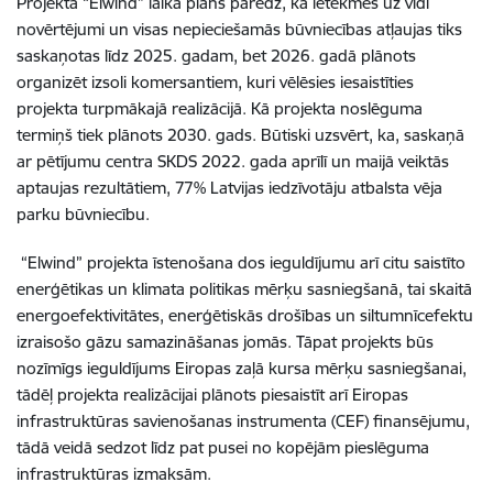
Projekta “Elwind” laika plāns paredz, ka ietekmes uz vidi
novērtējumi un visas nepieciešamās būvniecības atļaujas tiks
saskaņotas līdz 2025. gadam, bet 2026. gadā plānots
organizēt izsoli komersantiem, kuri vēlēsies iesaistīties
projekta turpmākajā realizācijā. Kā projekta noslēguma
termiņš tiek plānots 2030. gads. Būtiski uzsvērt, ka, saskaņā
ar pētījumu centra SKDS 2022. gada aprīlī un maijā veiktās
aptaujas rezultātiem, 77% Latvijas iedzīvotāju atbalsta vēja
parku būvniecību.
“Elwind” projekta īstenošana dos ieguldījumu arī citu saistīto
enerģētikas un klimata politikas mērķu sasniegšanā, tai skaitā
energoefektivitātes, enerģētiskās drošības un siltumnīcefektu
izraisošo gāzu samazināšanas jomās. Tāpat projekts būs
nozīmīgs ieguldījums Eiropas zaļā kursa mērķu sasniegšanai,
tādēļ projekta realizācijai plānots piesaistīt arī Eiropas
infrastruktūras savienošanas instrumenta (CEF) finansējumu,
tādā veidā sedzot līdz pat pusei no kopējām pieslēguma
infrastruktūras izmaksām.