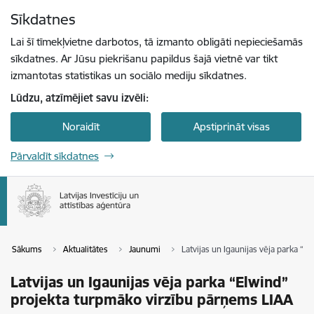
Pāriet uz lapas saturu
Sīkdatnes
Spied
lai meklētu
Enter
Lai šī tīmekļvietne darbotos, tā izmanto obligāti nepieciešamās
sīkdatnes. Ar Jūsu piekrišanu papildus šajā vietnē var tikt
izmantotas statistikas un sociālo mediju sīkdatnes.
Lūdzu, atzīmējiet savu izvēli:
Noraidīt
Apstiprināt visas
Pārvaldīt sīkdatnes
Sākums
Aktualitātes
Jaunumi
Latvijas un Igaunijas vēja parka “
Latvijas un Igaunijas vēja parka “Elwind”
projekta turpmāko virzību pārņems LIAA