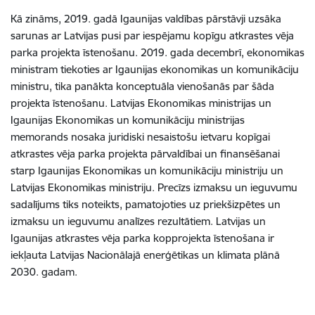
Kā zināms, 2019. gadā Igaunijas valdības pārstāvji uzsāka
sarunas ar Latvijas pusi par iespējamu kopīgu atkrastes vēja
parka projekta īstenošanu. 2019. gada decembrī, ekonomikas
ministram tiekoties ar Igaunijas ekonomikas un komunikāciju
ministru, tika panākta konceptuāla vienošanās par šāda
projekta īstenošanu. Latvijas Ekonomikas ministrijas un
Igaunijas Ekonomikas un komunikāciju ministrijas
memorands nosaka juridiski nesaistošu ietvaru kopīgai
atkrastes vēja parka projekta pārvaldībai un finansēšanai
starp Igaunijas Ekonomikas un komunikāciju ministriju un
Latvijas Ekonomikas ministriju. Precīzs izmaksu un ieguvumu
sadalījums tiks noteikts, pamatojoties uz priekšizpētes un
izmaksu un ieguvumu analīzes rezultātiem. Latvijas un
Igaunijas atkrastes vēja parka kopprojekta īstenošana ir
iekļauta Latvijas Nacionālajā enerģētikas un klimata plānā
2030. gadam.