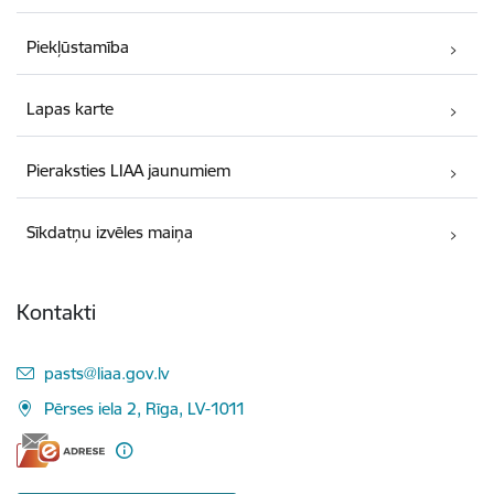
Piekļūstamība
Lapas karte
Pieraksties LIAA jaunumiem
Sīkdatņu izvēles maiņa
Kontakti
E-pasts:
pasts@liaa.gov.lv
Pērses iela 2, Rīga, LV-1011