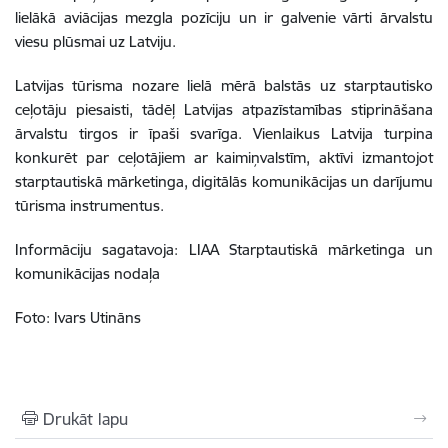
lielākā aviācijas mezgla pozīciju un ir galvenie vārti ārvalstu
viesu plūsmai uz Latviju.
Latvijas tūrisma nozare lielā mērā balstās uz starptautisko
ceļotāju piesaisti, tādēļ Latvijas atpazīstamības stiprināšana
ārvalstu tirgos ir īpaši svarīga. Vienlaikus Latvija turpina
konkurēt par ceļotājiem ar kaimiņvalstīm, aktīvi izmantojot
starptautiskā mārketinga, digitālās komunikācijas un darījumu
tūrisma instrumentus.
Informāciju sagatavoja:
LIAA Starptautiskā mārketinga un
komunikācijas nodaļa
Foto: Ivars Utināns
Drukāt lapu