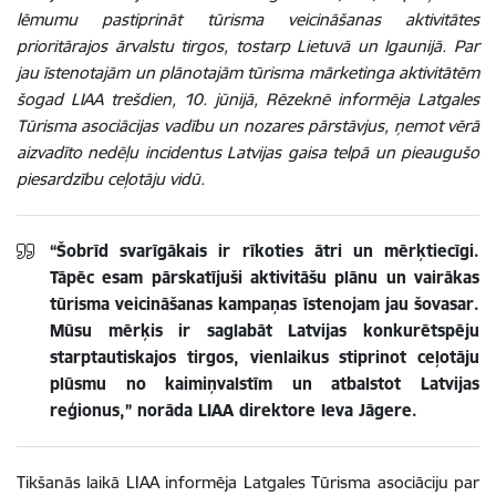
lēmumu pastiprināt tūrisma veicināšanas aktivitātes
prioritārajos ārvalstu tirgos, tostarp Lietuvā un Igaunijā. Par
jau īstenotajām un plānotajām tūrisma mārketinga aktivitātēm
šogad LIAA trešdien, 10. jūnijā, Rēzeknē informēja Latgales
Tūrisma asociācijas vadību un nozares pārstāvjus, ņemot vērā
aizvadīto nedēļu incidentus Latvijas gaisa telpā un pieaugušo
piesardzību ceļotāju vidū.
“Šobrīd svarīgākais ir rīkoties ātri un mērķtiecīgi.
Tāpēc esam pārskatījuši aktivitāšu plānu un vairākas
tūrisma veicināšanas kampaņas īstenojam jau šovasar.
Mūsu mērķis ir saglabāt Latvijas konkurētspēju
starptautiskajos tirgos, vienlaikus stiprinot ceļotāju
plūsmu no kaimiņvalstīm un atbalstot Latvijas
reģionus,” norāda LIAA direktore Ieva Jāgere.
Tikšanās laikā LIAA informēja Latgales Tūrisma asociāciju par