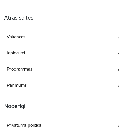
Kājene
Ātrās saites
Vakances
Iepirkumi
Programmas
Par mums
Noderīgi
Privātuma politika