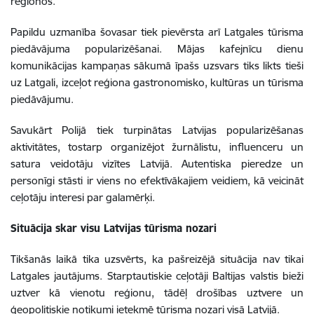
reģionos.
Papildu uzmanība šovasar tiek pievērsta arī Latgales tūrisma
piedāvājuma popularizēšanai. Mājas kafejnīcu dienu
komunikācijas kampaņas sākumā īpašs uzsvars tiks likts tieši
uz Latgali, izceļot reģiona gastronomisko, kultūras un tūrisma
piedāvājumu.
Savukārt Polijā tiek turpinātas Latvijas popularizēšanas
aktivitātes, tostarp organizējot žurnālistu, influenceru un
satura veidotāju vizītes Latvijā. Autentiska pieredze un
personīgi stāsti ir viens no efektīvākajiem veidiem, kā veicināt
ceļotāju interesi par galamērķi.
Situācija skar visu Latvijas tūrisma nozari
Tikšanās laikā tika uzsvērts, ka pašreizējā situācija nav tikai
Latgales jautājums. Starptautiskie ceļotāji Baltijas valstis bieži
uztver kā vienotu reģionu, tādēļ drošības uztvere un
ģeopolitiskie notikumi ietekmē tūrisma nozari visā Latvijā.