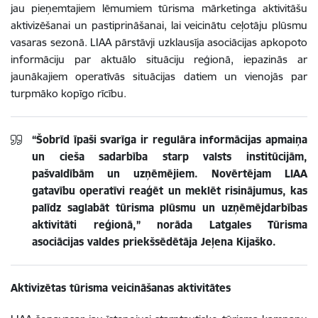
jau pieņemtajiem lēmumiem tūrisma mārketinga aktivitāšu
aktivizēšanai un pastiprināšanai, lai veicinātu ceļotāju plūsmu
vasaras sezonā. LIAA pārstāvji uzklausīja asociācijas apkopoto
informāciju par aktuālo situāciju reģionā, iepazinās ar
jaunākajiem operatīvās situācijas datiem un vienojās par
turpmāko kopīgo rīcību.
“Šobrīd īpaši svarīga ir regulāra informācijas apmaiņa
un cieša sadarbība starp valsts institūcijām,
pašvaldībām un uzņēmējiem. Novērtējam LIAA
gatavību operatīvi reaģēt un meklēt risinājumus, kas
palīdz saglabāt tūrisma plūsmu un uzņēmējdarbības
aktivitāti reģionā,” norāda Latgales Tūrisma
asociācijas valdes priekšsēdētāja Jeļena Kijaško.
Aktivizētas tūrisma veicināšanas aktivitātes