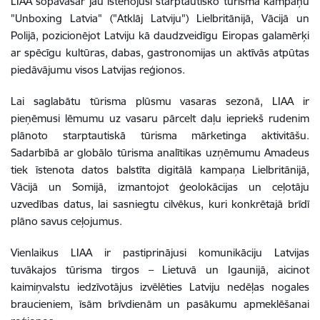
LIAA šopavasar jau īstenojusi starptautisko tūrisma kampaņu
"Unboxing Latvia" ("Atklāj Latviju") Lielbritānijā, Vācijā un
Polijā, pozicionējot Latviju kā daudzveidīgu Eiropas galamērķi
ar spēcīgu kultūras, dabas, gastronomijas un aktīvās atpūtas
piedāvājumu visos Latvijas reģionos.
Lai saglabātu tūrisma plūsmu vasaras sezonā, LIAA ir
pieņēmusi lēmumu uz vasaru pārcelt daļu iepriekš rudenim
plānoto starptautiskā tūrisma mārketinga aktivitāšu.
Sadarbībā ar globālo tūrisma analītikas uzņēmumu Amadeus
tiek īstenota datos balstīta digitālā kampaņa Lielbritānijā,
Vācijā un Somijā, izmantojot ģeolokācijas un ceļotāju
uzvedības datus, lai sasniegtu cilvēkus, kuri konkrētajā brīdī
plāno savus ceļojumus.
Vienlaikus LIAA ir pastiprinājusi komunikāciju Latvijas
tuvākajos tūrisma tirgos – Lietuvā un Igaunijā, aicinot
kaimiņvalstu iedzīvotājus izvēlēties Latviju nedēļas nogales
braucieniem, īsām brīvdienām un pasākumu apmeklēšanai