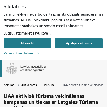
Pāriet uz lapas saturu
Sīkdatnes
Spied
lai meklētu
Enter
Lai šī tīmekļvietne darbotos, tā izmanto obligāti nepieciešamās
sīkdatnes. Ar Jūsu piekrišanu papildus šajā vietnē var tikt
izmantotas statistikas un sociālo mediju sīkdatnes.
Lūdzu, atzīmējiet savu izvēli:
Noraidīt
Apstiprināt visas
Pārvaldīt sīkdatnes
Sākums
Aktualitātes
Jaunumi
LIAA aktivizē tūrisma veicināšanas
LIAA aktivizē tūrisma veicināšanas
kampaņas un tiekas ar Latgales Tūrisma