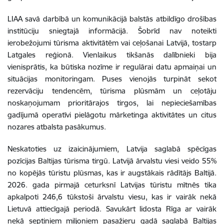
LIAA savā darbībā un komunikācijā balstās atbildīgo drošības
institūciju sniegtajā informācijā. Šobrīd nav noteikti
ierobežojumi tūrisma aktivitātēm vai ceļošanai Latvijā, tostarp
Latgales reģionā. Vienlaikus tikšanās dalībnieki bija
vienisprātis, ka būtiska nozīme ir regulārai datu apmaiņai un
situācijas monitoringam. Puses vienojās turpināt sekot
rezervāciju tendencēm, tūrisma plūsmām un ceļotāju
noskaņojumam prioritārajos tirgos, lai nepieciešamības
gadījumā operatīvi pielāgotu mārketinga aktivitātes un citus
nozares atbalsta pasākumus.
Neskatoties uz izaicinājumiem, Latvija saglabā spēcīgas
pozīcijas Baltijas tūrisma tirgū. Latvijā ārvalstu viesi veido 55%
no kopējās tūristu plūsmas, kas ir augstākais rādītājs Baltijā.
2026. gada pirmajā ceturksnī Latvijas tūristu mītnēs tika
apkalpoti 246,6 tūkstoši ārvalstu viesu, kas ir vairāk nekā
Lietuvā attiecīgajā periodā. Savukārt lidosta Rīga ar vairāk
nekā septiņiem miljoniem pasažieru gadā saglabā Baltijas