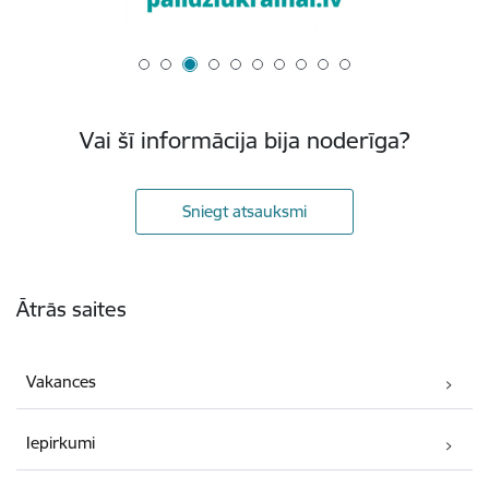
Vai šī informācija bija noderīga?
Sniegt atsauksmi
Kājene
Ātrās saites
Vakances
Iepirkumi