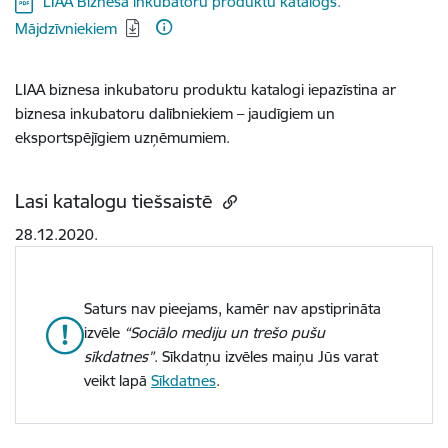
LIAA Biznesa inkubatoru produktu katalogs.
Mājdzīvniekiem
LIAA biznesa inkubatoru produktu katalogi iepazīstina ar
biznesa inkubatoru dalībniekiem – jaudīgiem un
eksportspējīgiem uzņēmumiem.
Lasi katalogu tiešsaistē
28.12.2020.
Saturs nav pieejams, kamēr nav apstiprināta
izvēle
“Sociālo mediju un trešo pušu
sīkdatnes”
. Sīkdatņu izvēles maiņu Jūs varat
veikt lapā
Sīkdatnes
.