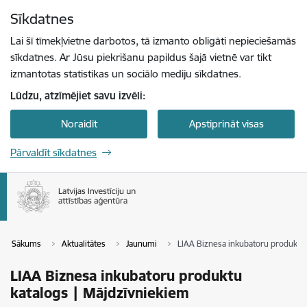
Pāriet uz lapas saturu
Sīkdatnes
Spied
lai meklētu
Enter
Lai šī tīmekļvietne darbotos, tā izmanto obligāti nepieciešamās
sīkdatnes. Ar Jūsu piekrišanu papildus šajā vietnē var tikt
izmantotas statistikas un sociālo mediju sīkdatnes.
Lūdzu, atzīmējiet savu izvēli:
Noraidīt
Apstiprināt visas
Pārvaldīt sīkdatnes
Sākums
Aktualitātes
Jaunumi
LIAA Biznesa inkubatoru produktu 
LIAA Biznesa inkubatoru produktu
katalogs | Mājdzīvniekiem