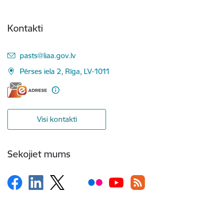
Kontakti
E-pasts:
pasts@liaa.gov.lv
Pērses iela 2, Rīga, LV-1011
Visi kontakti
Sekojiet mums