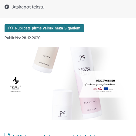
Atskaņot tekstu
Publicēts
pirms vairāk nekā 5 gadiem
Publicēts: 28.12.2020.
Lejupielādēt: