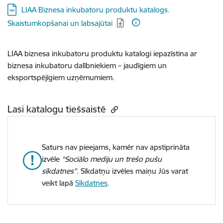
Lejupielādēt:
LIAA Biznesa inkubatoru produktu katalogs.
Skaistumkopšanai un labsajūtai
LIAA biznesa inkubatoru produktu katalogi iepazīstina ar
biznesa inkubatoru dalībniekiem – jaudīgiem un
eksportspējīgiem uzņēmumiem.
Lasi katalogu tiešsaistē
Saturs nav pieejams, kamēr nav apstiprināta
izvēle
“Sociālo mediju un trešo pušu
sīkdatnes”
. Sīkdatņu izvēles maiņu Jūs varat
veikt lapā
Sīkdatnes
.