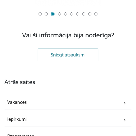
Vai šī informācija bija noderīga?
Sniegt atsauksmi
Kājene
Ātrās saites
Vakances
Iepirkumi