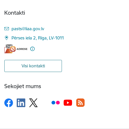
Kontakti
E-pasts:
pasts@liaa.gov.lv
Pērses iela 2, Rīga, LV-1011
Visi kontakti
Sekojiet mums