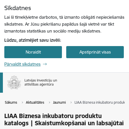
Pāriet uz lapas saturu
Sīkdatnes
Spied
lai meklētu
Enter
Lai šī tīmekļvietne darbotos, tā izmanto obligāti nepieciešamās
sīkdatnes. Ar Jūsu piekrišanu papildus šajā vietnē var tikt
izmantotas statistikas un sociālo mediju sīkdatnes.
Lūdzu, atzīmējiet savu izvēli:
Noraidīt
Apstiprināt visas
Pārvaldīt sīkdatnes
Sākums
Aktualitātes
Jaunumi
LIAA Biznesa inkubatoru produktu 
LIAA Biznesa inkubatoru produktu
katalogs | Skaistumkopšanai un labsajūtai