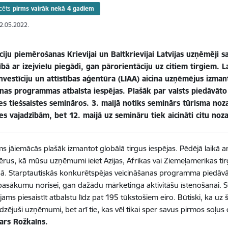
cēts
pirms vairāk nekā 4 gadiem
02.05.2022.
iju piemērošanas Krievijai un Baltkrievijai Latvijas uzņēmēji 
ībā ar izejvielu piegādi, gan pārorientāciju uz citiem tirgiem. L
investīciju un attīstības aģentūra (LIAA) aicina uzņēmējus izm
anas programmas atbalsta iespējas. Plašāk par valsts piedāvāto
ies tiešsaistes semināros. 3. maijā notiks seminārs tūrisma n
res vajadzībām, bet 12. maijā uz semināru tiek aicināti citu n
 jāiemācās plašāk izmantot globālā tirgus iespējas. Pēdējā laikā 
rus, kā mūsu uzņēmumi ieiet Āzijas, Āfrikas vai Ziemeļamerikas tirg
pā. Starptautiskās konkurētspējas veicināšanas programma piedāvā 
pasākumu norisei, gan dažādu mārketinga aktivitāšu īstenošanai. 
jams piesaistīt atbalstu līdz pat 195 tūkstošiem eiro. Būtiski, ka uz 
dzējuši uzņēmumi, bet arī tie, kas vēl tikai sper savus pirmos soļu
ars Rožkalns.