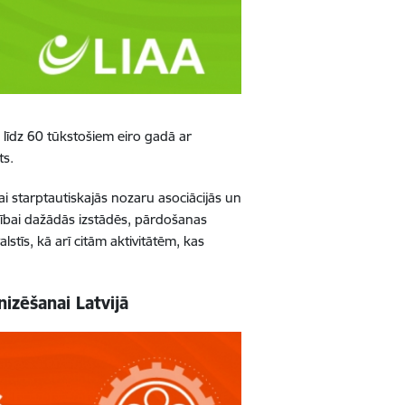
 līdz 60 tūkstošiem eiro gadā ar
ts.
ai starptautiskajās nozaru asociācijās un
alībai dažādās izstādēs, pārdošanas
lstīs, kā arī citām aktivitātēm, kas
izēšanai Latvijā