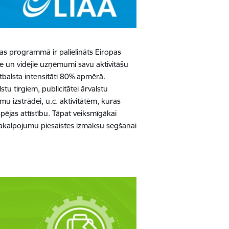
as programmā ir palielināts Eiropas
e un vidējie uzņēmumi savu aktivitāšu
atbalsta intensitāti 80% apmērā.
 tirgiem, publicitātei ārvalstu
mu izstrādei, u.c. aktivitātēm, kuras
ējas attīstību. Tāpat veiksmīgākai
pakalpojumu piesaistes izmaksu segšanai