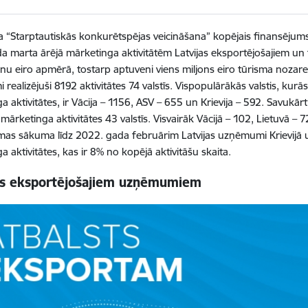
“Starptautiskās konkurētspējas veicināšana” kopējais finansējums i
a marta ārējā mārketinga aktivitātēm Latvijas eksportējošajiem u
onu eiro apmērā, tostarp aptuveni viens miljons eiro tūrisma no
realizējuši 8192 aktivitātes 74 valstīs. Vispopulārākās valstis, kurā
a aktivitātes, ir Vācija – 1156, ASV – 655 un Krievija – 592. Savuk
mārketinga aktivitātes 43 valstīs. Visvairāk Vācijā – 102, Lietuvā – 
s sākuma līdz 2022. gada februārim Latvijas uzņēmumi Krievijā un 
 aktivitātes, kas ir 8% no kopējā aktivitāšu skaita.
ts eksportējošajiem uzņēmumiem