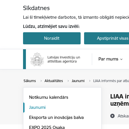
Pāriet uz lapas saturu
Sīkdatnes
Lai šī tīmekļvietne darbotos, tā izmanto obligāti nepiec
Lūdzu, atzīmējiet savu izvēli:
Noraidīt
Apstiprināt visas
Par mums
Sākums
Aktualitātes
Jaunumi
LIAA informēs par atb
LIAA i
Notikumu kalendārs
uzņē
Jaunumi
Atska
Eksporta un inovācijas balva
EXPO 2025 Osaka