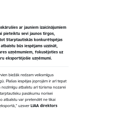
saskārušies ar jauniem izaicinājumiem
ai pieteiktu sevi jaunos tirgos,
antot Starptautiskās konkurētspējas
 atbalstu būs iespējams uzzināt,
ozares uzņēmumiem, fokusējoties uz
ozaru eksportējošie uzņēmumi.
arvien biežāk redzam veiksmīgus
ū. Plašas iespējas joprojām ir arī tepat
nozīmīgu atbalstu arī tūrisma nozarei
Starptautisku pasākumu norisei
šo atbalstu var pretendēt ne tikai
s eksportā,” uzsver
LIAA direktors