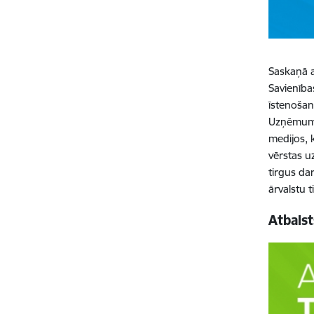
Saskaņā a
Savienība
īstenošan
Uzņēmumi 
medijos, k
vērstas u
tirgus da
ārvalstu t
Atbals