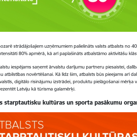
ozarē strādājošajiem uzņēmumiem palielināts valsts atbalsts no 40
intensitāti 80% apmērā, kā arī paplašināts atbalstāmo aktivitāšu klās
balstu iespējams saņemt ārvalstu darījumu partneru piesaistei, dalīb
u atbilstības novērtēšanai. Kā līdz šim, atbalsts būs pieejams arī d
valstīs, digitālo risinājumu izstrādei, produktu pielāgošanai mērķa va
ezentēt Latviju kā tūrisma galamērķi.
s starptautisku kultūras un sporta pasākumu organ