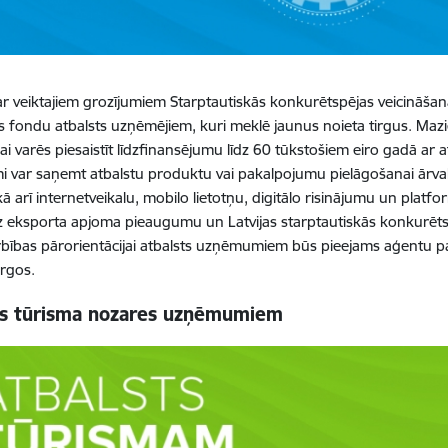
r veiktajiem grozījumiem Starptautiskās konkurētspējas veicināšan
s fondu atbalsts uzņēmējiem, kuri meklē jaunus noieta tirgus. Mazi
ai varēs piesaistīt līdzfinansējumu līdz 60 tūkstošiem eiro gadā ar 
var saņemt atbalstu produktu vai pakalpojumu pielāgošanai ārvalstu
ā arī internetveikalu, mobilo lietotņu, digitālo risinājumu un platfor
z eksporta apjoma pieaugumu un Latvijas starptautiskās konkurētsp
rbības pārorientācijai atbalsts uzņēmumiem būs pieejams aģentu 
irgos.
ts tūrisma nozares uzņēmumiem