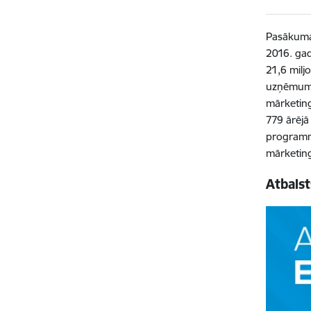
Pasākuma 
2016. gad
21,6 milj
uzņēmumi 
mārketing
779 ārējā 
programma
mārketinga
Atbals