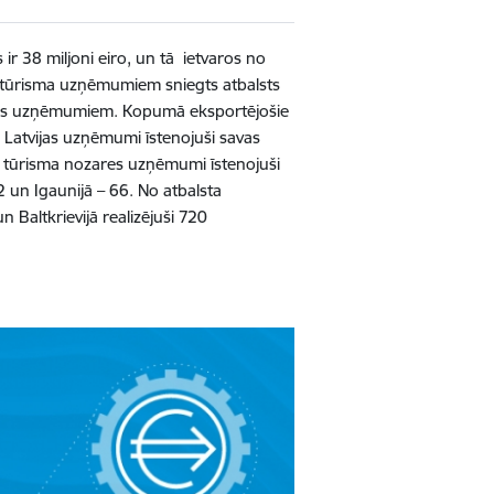
r 38 miljoni eiro, un tā ietvaros no
n tūrisma uzņēmumiem sniegts atbalsts
zares uzņēmumiem. Kopumā eksportējošie
s Latvijas uzņēmumi īstenojuši savas
ārt tūrisma nozares uzņēmumi īstenojuši
72 un Igaunijā – 66. No atbalsta
Baltkrievijā realizējuši 720