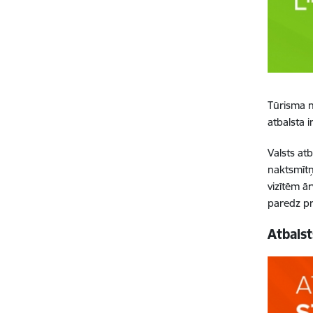
Tūrisma n
atbalsta 
Valsts at
naktsmītņ
vizītēm ār
paredz pr
Atbalst