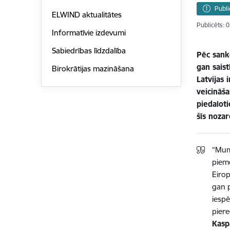
Publi
ELWIND aktualitātes
Publicēts: 
Informatīvie izdevumi
Sabiedrības līdzdalība
Pēc sankc
gan saist
Birokrātijas mazināšana
Latvijas 
veicināš
piedalot
šīs noza
“Mums
piemē
Eiro
gan 
iespē
piere
Kasp