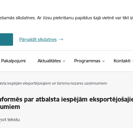
iešamās sīkdatnes. Ar Jūsu piekrišanu papildus šajā vietnē var tikt i
Pārvaldīt sīkdatnes
Pakalpojumi
Aktualitātes
Programmas
Kontakti
alsta iespējām eksportējošajiem un tūrisma nozares uzņēmumiem
nformēs par atbalsta iespējām eksportējošaj
mumiem
ņot tekstu