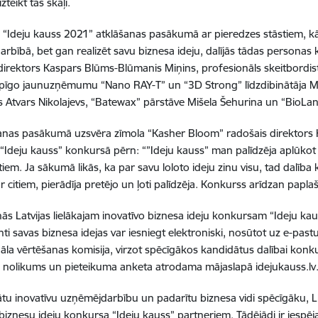
zteikt tās skaļi.
“Ideju kauss 2021” atklāšanas pasākumā ar pieredzes stāstiem, kād
rbībā, bet gan realizēt savu biznesa ideju, dalījās tādas personas
direktors Kaspars Blūms-Blūmanis Miņins, profesionāls skeitbordis
ilpīgo jaunuzņēmumu “Nano RAY-T” un “3D Strong” līdzdibinātāja 
js Atvars Nikolajevs, “Batewax” pārstāve Mišela Šehurina un “BioLa
anas pasākumā uzsvēra zīmola “Kasher Bloom” radošais direktors
s “Ideju kauss” konkursā pērn: “”Ideju kauss” man palīdzēja aplūko
iem. Ja sākumā likās, ka par savu loloto ideju zinu visu, tad dalība 
r citiem, pierādīja pretējo un ļoti palīdzēja. Konkurss arīdzan papla
nās Latvijas lielākajam inovatīvo biznesa ideju konkursam “Ideju kaus
ti savas biznesa idejas var iesniegt elektroniski, nosūtot uz e-past
āla vērtēšanas komisija, virzot spēcīgākos kandidātus dalībai konku
nolikums un pieteikuma anketa atrodama mājaslapā idejukauss.lv
nātu inovatīvu uzņēmējdarbību un padarītu biznesa vidi spēcīgāku, 
 biznesu ideju konkursa “Ideju kauss” partneriem. Tādējādi ir iespēja