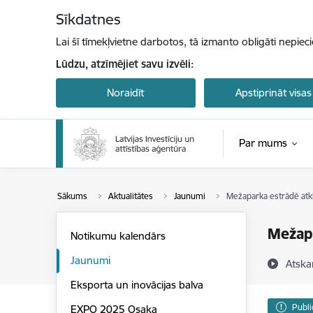
Pāriet uz lapas saturu
Sīkdatnes
Lai šī tīmekļvietne darbotos, tā izmanto obligāti nepiec
Lūdzu, atzīmējiet savu izvēli:
Noraidīt
Apstiprināt visas
Par mums
Sākums
Aktualitātes
Jaunumi
Mežaparka estrādē atkl
Mežapa
Notikumu kalendārs
Jaunumi
Atska
Eksporta un inovācijas balva
Publi
EXPO 2025 Osaka