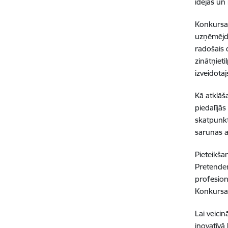
idejas un i
Konkursa 
uzņēmējda
radošais 
zinātņiet
izveidotā
Kā atklāš
piedalījā
skatpunkt
sarunas a
Pieteikša
Pretenden
profesion
Konkursa 
Lai veici
inovatīvā