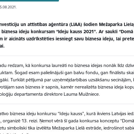
05.08.2021.
Investīciju un attīstības aģentūra (LIAA) šodien Mežaparka Liel
o biznesa ideju konkursam “Ideju kauss 2021”. Ar saukli “Domā 
 ir aicināts uzdrīkstēties iesniegt savu biznesa ideju, lai pr
ai.
adu redzam, kā konkursa laureāti no biznesa idejas nonāk līdz dzī
ktam. Šogad esam palielinājuši gan balvu fondu, gan finālistu skai
gāki. Turklāt pētījumā par uzņēmējdarbības uzsākšanu secinājām, 
votājam savs bizness ir sapnis, kamēr nerealizēta biznesa ideja ko
oloģiju departamenta direktore Lauma Muižniece.
atīvo biznesa ideju konkursu “Ideju kauss”, kurā ikviens Latvijas ie
es, organizē 13. reizi. Ņemot vērā šī gada konkursa konceptu “Domā
ietu simboliski tika izvēlēta Mežaparka Lielā estrāde, iedrošinot sab