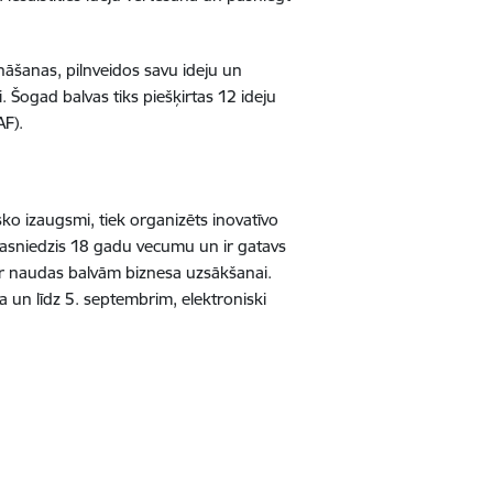
nāšanas, pilnveidos savu ideju un
 Šogad balvas tiks piešķirtas 12 ideju
AF).
sko izaugsmi, tiek organizēts inovatīvo
 sasniedzis 18 gadu vecumu un ir gatavs
par naudas balvām biznesa uzsākšanai.
un līdz 5. septembrim, elektroniski