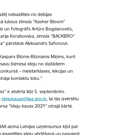
ēļ nebaidīties no debijas
 kā luksus zīmola “Kasher Bloom”
ts un fotogrāfs Artūrs Bogdanovičs,
Marija Korabovska, zīmola “BACKBRO”
na” pārstāvis Aleksandrs Safonovs.
 Kaspars Blūms-Blūmanis Miņins, kurš
t savu biznesa ideju no dažādiem
konkursā – meistarklases, lekcijas un
šināja kontaktu loku.”
s” ir atvērta līdz 5. septembrim.
u
idejukauss@liaa.gov.lv
, lai tās izvērtētu
rsa “Ideju kauss 2021” otrajā kārtā.
.
LIAA aicina Latvijas uzņēmumus kļūt par
 iesaistīties ideju vērtēšanā un pasniegt