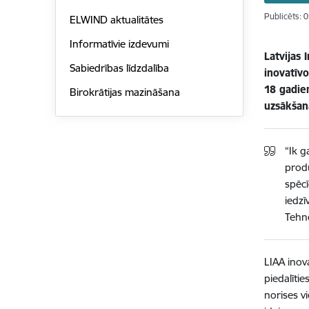
Publicēts: 
ELWIND aktualitātes
Informatīvie izdevumi
Latvijas 
Sabiedrības līdzdalība
inovatīv
18 gadiem
Birokrātijas mazināšana
uzsākšan
“Ik g
produ
spēcī
iedzī
Tehn
LIAA inov
piedalīti
norises v