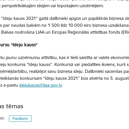
 perspektīvākajām idejām vai topošajiem uzņēmējiem.
“Ideju kauss 2021” gaitā dalībnieki apgūs un papildinās biznesa zi
es par naudas balvām no 1 500 līdz 10 000 eiro biznesa uzsākšanai.
 Balvas nodrošina LIAA un Eiropas Reģionālās attīstības fonds (ER
ursu “Ideju kauss”
tu jaunu uzņēmumu attīstību, kas ir tieši saistīta ar valsts ekonomi
deju konkurss “Ideju kauss”. Konkursā var piedalīties ikviens, kurš
ņēmējdarbību, realizējot savu biznesa ideju. Dalībnieki sacenšas 
teikšanās konkursam “Ideju kauss 2021” būs atvērta no 5. augusta 
uz e-pastu
idejukauss@liaa.gov.lv
.
tas tēmas
es:
Pasākumi