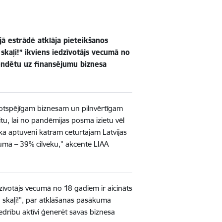
ajā estrādē atklāja pieteikšanos
skaļi!” ikviens iedzīvotājs vecumā no
etendētu uz finansējumu biznesa
votspējīgam biznesam un pilnvērtīgam
tu, lai no pandēmijas posma izietu vēl
ka aptuveni katram ceturtajam Latvijas
pumā – 39% cilvēku,” akcentē LIAA
dzīvotājs vecumā no 18 gadiem ir aicināts
 skaļi!”, par atklāšanas pasākuma
iedrību aktīvi ģenerēt savas biznesa