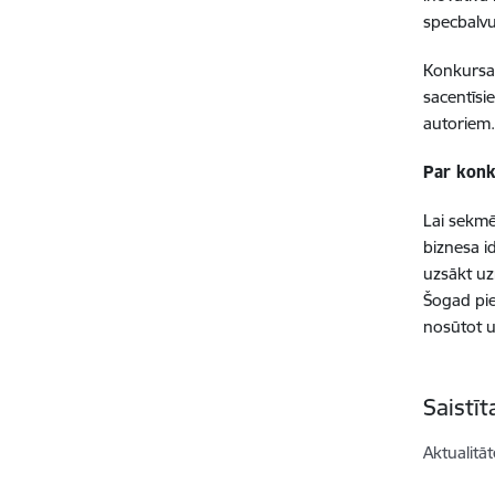
specbalvu
Konkursa 
sacentīsi
autoriem.
Par konk
Lai sekmē
biznesa i
uzsākt uz
Šogad pie
nosūtot 
Saistī
Aktualitāt