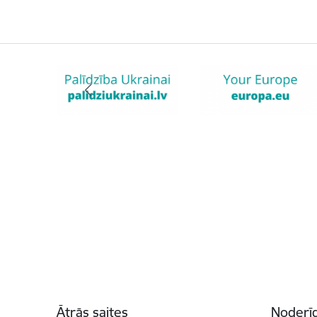
Kājene
Ātrās saites
Noderīg