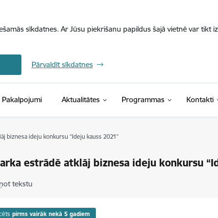
iešamās sīkdatnes. Ar Jūsu piekrišanu papildus šajā vietnē var tikt i
Pārvaldīt sīkdatnes
Pakalpojumi
Aktualitātes
Programmas
Kontakti
āj biznesa ideju konkursu “Ideju kauss 2021”
rka estrādē atklāj biznesa ideju konkursu “I
ņot tekstu
cēts
pirms vairāk nekā 5 gadiem