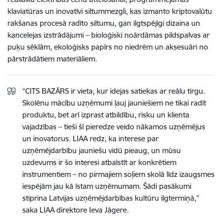
klaviatūras un inovatīvi siltummezgli, kas izmanto kriptovalūtu
rakšanas procesā radīto siltumu, gan ilgtspējīgi dizaina un
kancelejas izstrādājumi – bioloģiski noārdāmas pildspalvas ar
puķu sēklām, ekoloģisks papīrs no niedrēm un aksesuāri no
pārstrādātiem materiāliem.
“CITS BAZĀRS ir vieta, kur idejas satiekas ar reālu tirgu.
Skolēnu mācību uzņēmumi ļauj jauniešiem ne tikai radīt
produktu, bet arī izprast atbildību, risku un klienta
vajadzības – tieši šī pieredze veido nākamos uzņēmējus
un inovatorus. LIAA redz, ka interese par
uzņēmējdarbību jauniešu vidū pieaug, un mūsu
uzdevums ir šo interesi atbalstīt ar konkrētiem
instrumentiem – no pirmajiem soļiem skolā līdz izaugsmes
iespējām jau kā īstam uzņēmumam. Šādi pasākumi
stiprina Latvijas uzņēmējdarbības kultūru ilgtermiņā,”
saka LIAA direktore Ieva Jāgere.