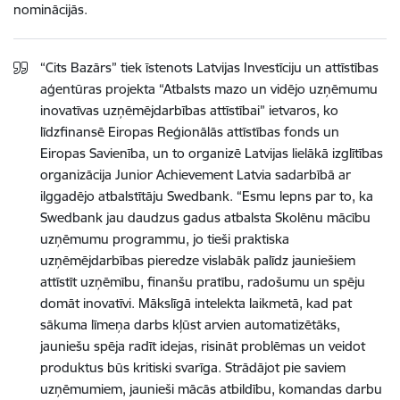
nominācijās.
“Cits Bazārs” tiek īstenots Latvijas Investīciju un attīstības
aģentūras projekta “Atbalsts mazo un vidējo uzņēmumu
inovatīvas uzņēmējdarbības attīstībai” ietvaros, ko
līdzfinansē Eiropas Reģionālās attīstības fonds un
Eiropas Savienība, un to organizē Latvijas lielākā izglītības
organizācija Junior Achievement Latvia sadarbībā ar
ilggadējo atbalstītāju Swedbank. “Esmu lepns par to, ka
Swedbank jau daudzus gadus atbalsta Skolēnu mācību
uzņēmumu programmu, jo tieši praktiska
uzņēmējdarbības pieredze vislabāk palīdz jauniešiem
attīstīt uzņēmību, finanšu pratību, radošumu un spēju
domāt inovatīvi. Mākslīgā intelekta laikmetā, kad pat
sākuma līmeņa darbs kļūst arvien automatizētāks,
jauniešu spēja radīt idejas, risināt problēmas un veidot
produktus būs kritiski svarīga. Strādājot pie saviem
uzņēmumiem, jaunieši mācās atbildību, komandas darbu