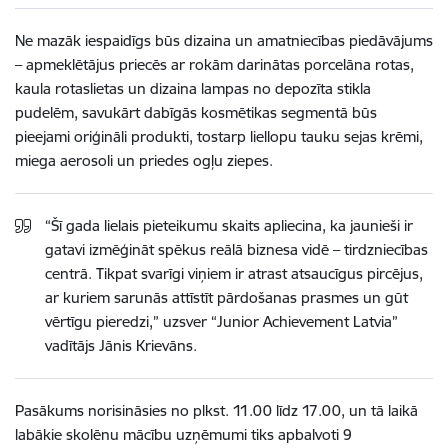
Ne mazāk iespaidīgs būs dizaina un amatniecības piedāvājums
– apmeklētājus priecēs ar rokām darinātas porcelāna rotas,
kaula rotaslietas un dizaina lampas no depozīta stikla
pudelēm, savukārt dabīgās kosmētikas segmentā būs
pieejami oriģināli produkti, tostarp liellopu tauku sejas krēmi,
miega aerosoli un priedes ogļu ziepes.
“Šī gada lielais pieteikumu skaits apliecina, ka jaunieši ir
gatavi izmēģināt spēkus reālā biznesa vidē – tirdzniecības
centrā. Tikpat svarīgi viņiem ir atrast atsaucīgus pircējus,
ar kuriem sarunās attīstīt pārdošanas prasmes un gūt
vērtīgu pieredzi,” uzsver “Junior Achievement Latvia”
vadītājs Jānis Krievāns.
Pasākums norisināsies no plkst. 11.00 līdz 17.00, un tā laikā
labākie skolēnu mācību uzņēmumi tiks apbalvoti 9