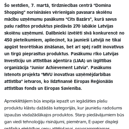
Šo sestdien, 7. martā, tirdzniecības centrā “Domina
Shopping” norisināsies vērienīgais pavasara skolēnu
mācību uzņēmumu pasākums “Cits Bazārs”, kurā savus
pašu radītos produktus piedāvās 270 labākie Latvijas
skolēnu uzņēmumi. Dalībnieki izvēlēti sīvā konkurencē no
450 pieteikumiem, apliecinot, ka jaunieši Latvijā ne tikai
apgūst teorētiskas zināšanas, bet arī spēj radīt inovatīvus
un tirgū pieprasītus produktus. Pasākumu rīko Latvijas
Investīciju un attīstības aģentūra (LIAA) un izglītības
organizācija “Junior Achievement Latvia”. Pasākums
īstenots projekta “MVU inovatīvas uzņēmējdarbības
attīstība” ietvaros, ko līdzfinansē Eiropas Reģionālās
attīstības fonds un Eiropas Savienība.
Apmeklētājiem būs iespēja iepazīt un iegādāties plašu
produktu klāstu dažādās kategorijās, kur jauniešu radošums
izpaužas visdažādākajos produktos. Starp piedāvājumiem būs
gan viedi tehnoloģiju risinājumi, piemēram, E-paper displeji
reāllaika elektrības cenu attēlošanai, programmējamas