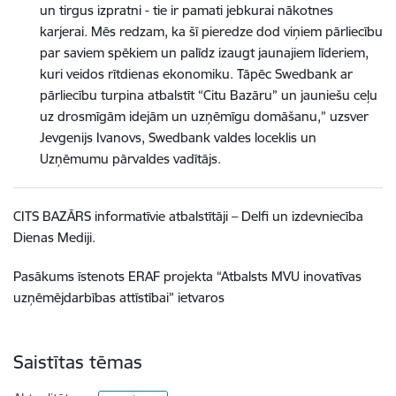
un tirgus izpratni - tie ir pamati jebkurai nākotnes
karjerai. Mēs redzam, ka šī pieredze dod viņiem pārliecību
par saviem spēkiem un palīdz izaugt jaunajiem līderiem,
kuri veidos rītdienas ekonomiku. Tāpēc Swedbank ar
pārliecību turpina atbalstīt “Citu Bazāru” un jauniešu ceļu
uz drosmīgām idejām un uzņēmīgu domāšanu,” uzsver
Jevgenijs Ivanovs, Swedbank valdes loceklis un
Uzņēmumu pārvaldes vadītājs.
CITS BAZĀRS informatīvie atbalstītāji – Delfi un izdevniecība
Dienas Mediji.
Pasākums īstenots ERAF projekta “Atbalsts MVU inovatīvas
uzņēmējdarbības attīstībai” ietvaros
Saistītas tēmas