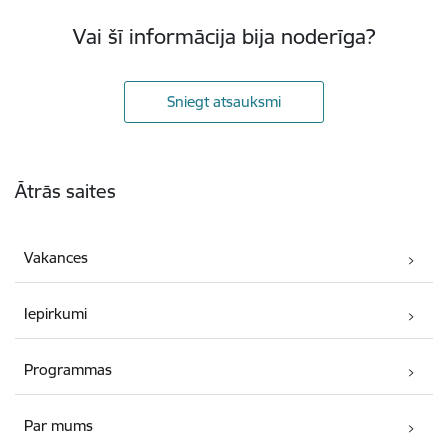
Vai šī informācija bija noderīga?
Sniegt atsauksmi
Kājene
Ātrās saites
Vakances
Iepirkumi
Programmas
Par mums