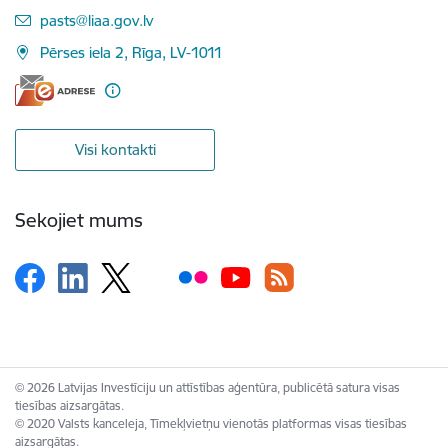
E-pasts:
pasts@liaa.gov.lv
Pērses iela 2, Rīga, LV-1011
Visi kontakti
Sekojiet mums
© 2026 Latvijas Investīciju un attīstības aģentūra, publicētā satura visas
tiesības aizsargātas.
© 2020 Valsts kanceleja, Tīmekļvietņu vienotās platformas visas tiesības
aizsargātas.