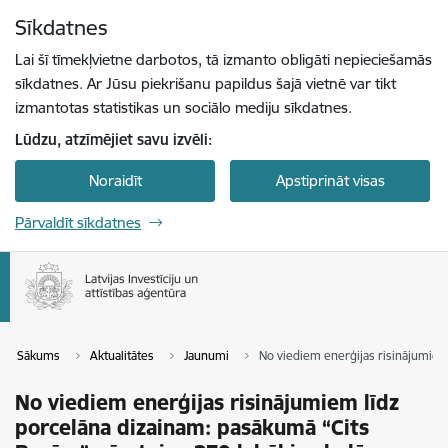
Pāriet uz lapas saturu
Sīkdatnes
Spied
lai meklētu
Enter
Lai šī tīmekļvietne darbotos, tā izmanto obligāti nepieciešamās
sīkdatnes. Ar Jūsu piekrišanu papildus šajā vietnē var tikt
izmantotas statistikas un sociālo mediju sīkdatnes.
Lūdzu, atzīmējiet savu izvēli:
Noraidīt
Apstiprināt visas
Pārvaldīt sīkdatnes
Sākums
Aktualitātes
Jaunumi
No viediem enerģijas risinājumiem
No viediem enerģijas risinājumiem līdz
porcelāna dizainam: pasākumā “Cits