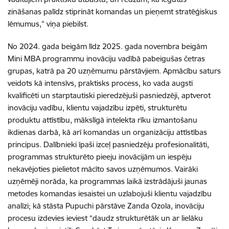
zināšanas palīdz stiprināt komandas un pieņemt stratēģiskus
lēmumus,” viņa piebilst.
No 2024. gada beigām līdz 2025. gada novembra beigām
Mini MBA programmu inovāciju vadībā pabeigušas četras
grupas, katrā pa 20 uzņēmumu pārstāvjiem. Apmācību saturs
veidots kā intensīvs, praktisks process, ko vada augsti
kvalificēti un starptautiski pieredzējuši pasniedzēji, aptverot
inovāciju vadību, klientu vajadzību izpēti, strukturētu
produktu attīstību, mākslīgā intelekta rīku izmantošanu
ikdienas darbā, kā arī komandas un organizāciju attīstības
principus. Dalībnieki īpaši izceļ pasniedzēju profesionalitāti,
programmas strukturēto pieeju inovācijām un iespēju
nekavējoties pielietot mācīto savos uzņēmumos. Vairāki
uzņēmēji norāda, ka programmas laikā izstrādājuši jaunas
metodes komandas iesaistei un uzlabojuši klientu vajadzību
analīzi; kā stāsta Pupuchi pārstāve Zanda Ozola, inovāciju
procesu izdevies ieviest “daudz strukturētāk un ar lielāku