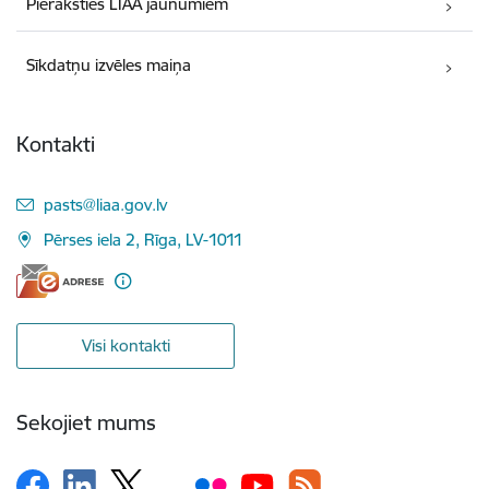
Pieraksties LIAA jaunumiem
Sīkdatņu izvēles maiņa
Kontakti
E-pasts:
pasts@liaa.gov.lv
Pērses iela 2, Rīga, LV-1011
Visi kontakti
Sekojiet mums