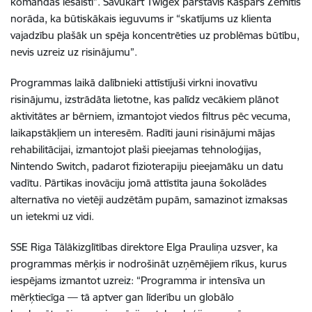
komandas iesaisti”. Savukārt Twigex pārstāvis Kaspars Zemītis
norāda, ka būtiskākais ieguvums ir “skatījums uz klienta
vajadzību plašāk un spēja koncentrēties uz problēmas būtību,
nevis uzreiz uz risinājumu”.
Programmas laikā dalībnieki attīstījuši virkni inovatīvu
risinājumu, izstrādāta lietotne, kas palīdz vecākiem plānot
aktivitātes ar bērniem, izmantojot viedos filtrus pēc vecuma,
laikapstākļiem un interesēm. Radīti jauni risinājumi mājas
rehabilitācijai, izmantojot plaši pieejamas tehnoloģijas,
Nintendo Switch, padarot fizioterapiju pieejamāku un datu
vadītu. Pārtikas inovāciju jomā attīstīta jauna šokolādes
alternatīva no vietēji audzētām pupām, samazinot izmaksas
un ietekmi uz vidi.
SSE Riga Tālākizglītības direktore Elga Prauliņa uzsver, ka
programmas mērķis ir nodrošināt uzņēmējiem rīkus, kurus
iespējams izmantot uzreiz: “Programma ir intensīva un
mērķtiecīga — tā aptver gan līderību un globālo