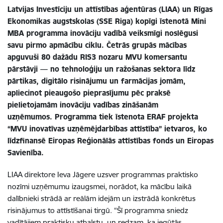
Latvijas Investīciju un attīstības aģentūras (LIAA) un Rīgas
Ekonomikas augstskolas (SSE Riga) kopīgi īstenotā Mini
MBA programma inovāciju vadībā veiksmīgi noslēgusi
savu pirmo apmācību ciklu. Četrās grupās mācības
apguvuši 80 dažādu RIS3 nozaru MVU komersantu
pārstāvji — no tehnoloģiju un ražošanas sektora līdz
pārtikas, digitālo risinājumu un farmācijas jomām,
apliecinot pieaugošo pieprasījumu pēc praksē
pielietojamām inovāciju vadības zināšanām
uzņēmumos. Programma tiek īstenota ERAF projekta
“MVU inovatīvas uzņēmējdarbības attīstība” ietvaros, ko
līdzfinansē Eiropas Reģionālās attīstības fonds un Eiropas
Savienība.
LIAA direktore Ieva Jāgere uzsver programmas praktisko
nozīmi uzņēmumu izaugsmei, norādot, ka mācību laikā
dalībnieki strādā ar reālām idejām un izstrādā konkrētus
risinājumus to attīstīšanai tirgū. “Šī programma sniedz
vadītājiem praktisku atbalstu, un redzam, ka iegūtās