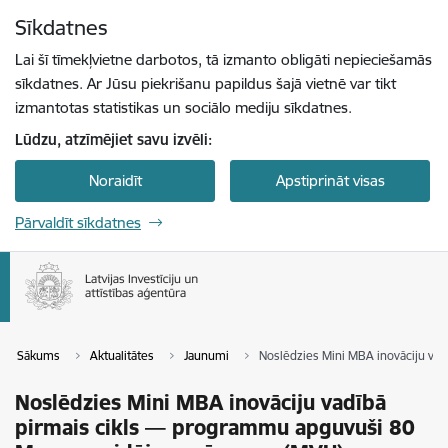
Pāriet uz lapas saturu
Sīkdatnes
Spied
lai meklētu
Enter
Lai šī tīmekļvietne darbotos, tā izmanto obligāti nepieciešamās
sīkdatnes. Ar Jūsu piekrišanu papildus šajā vietnē var tikt
izmantotas statistikas un sociālo mediju sīkdatnes.
Lūdzu, atzīmējiet savu izvēli:
Noraidīt
Apstiprināt visas
Pārvaldīt sīkdatnes
Sākums
Aktualitātes
Jaunumi
Noslēdzies Mini MBA inovāciju va
Noslēdzies Mini MBA inovāciju vadībā
pirmais cikls — programmu apguvuši 80