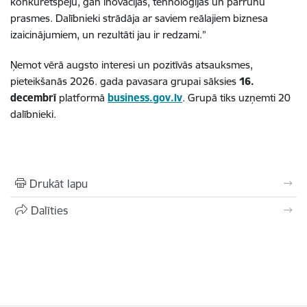
konkurētspēju, gan inovācijas, tehnoloģijas un pārrunu
prasmes. Dalībnieki strādāja ar saviem reālajiem biznesa
izaicinājumiem, un rezultāti jau ir redzami.”
Ņemot vērā augsto interesi un pozitīvās atsauksmes,
pieteikšanās 2026. gada pavasara grupai sāksies
16.
decembrī
platformā
business.gov.lv
. Grupā tiks uzņemti 20
dalībnieki.
Drukāt lapu
Dalīties