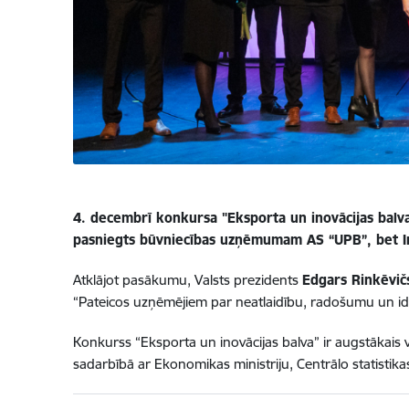
4. decembrī konkursa "Eksporta un inovācijas balva
pasniegts būvniecības uzņēmumam AS “UPB”, bet Ino
Atklājot pasākumu, Valsts prezidents
Edgars Rinkēvič
“Pateicos uzņēmējiem par neatlaidību, radošumu un idejā
Konkurss “Eksporta un inovācijas balva” ir augstākais v
sadarbībā ar Ekonomikas ministriju, Centrālo statistikas