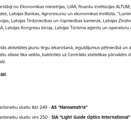
rstāvji no Ekonomikas ministrijas, LIAA, finanšu institūcijas ALTUM, 
ldes, Latvijas Bankas, Agroresursu un ekonomikas institūta, “Lumin
ijas, Latvijas Tirdzniecības un rūpniecības kameras, Latvijas Zinātn
IAA, Latvijas Kongresu biroja, Latvijas Tūrisma aģentu un operatoru
s aktivitātes jaunu tirgu iekarošanā, ieguldījumus pētniecībā un 
tu atlase tika veikta, balstoties uz Centrālās statistikas pārvaldes
aši.
āti
binieku skaitu līdz 249 -
AS “Hansamatrix”
binieku skaitu virs 250 -
SIA “Light Guide Optics International”