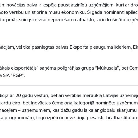
un inovācijas balva ir iespēja paust atzinību uzņēmējiem, kuri ar d
to vērtību un stiprina mūsu ekonomiku. Šī gada nominanti apliecina
ī turpmāk sniegsim visu nepieciešamo atbalstu, lai iedrošinātu u
cijām, vēl tika pasniegtas balvas Eksporta pieauguma līderiem, E
ākais eksportētājs” saņēma poligrāfijas grupa “Mūkusala”, bet Centr
a SIA “RGP”.
radīcija ar 20 gadu vēsturi, bet arī vērtības mēraukla Latvijas uzņē
jardu eiro, bet Inovācijas čempiona kategorijā nominēto uzņēmumu 
enācējiem – uzņēmumiem, kas dažu gadu laikā ar globālu skatījumu u
a programmām, tirgu izpēti un investīciju piesaisti, lai atbalstītu u