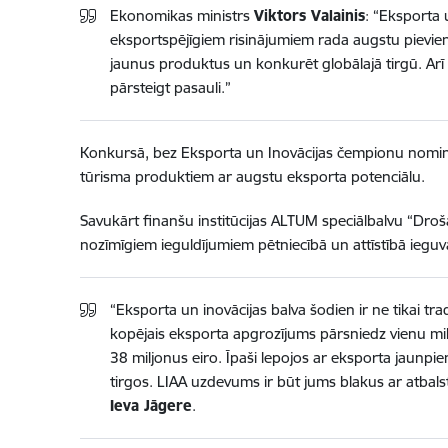
Ekonomikas ministrs
Viktors Valainis
: “Eksporta 
eksportspējīgiem risinājumiem rada augstu pievieno
jaunus produktus un konkurēt globālajā tirgū. Ar
pārsteigt pasauli.”
Konkursā, bez Eksporta un Inovācijas čempionu nominā
tūrisma produktiem ar augstu eksporta potenciālu.
Savukārt finanšu institūcijas ALTUM speciālbalvu “Droš
nozīmīgiem ieguldījumiem pētniecībā un attīstībā ieguv
“Eksporta un inovācijas balva šodien ir ne tikai t
kopējais eksporta apgrozījums pārsniedz vienu mil
38 miljonus eiro. Īpaši lepojos ar eksporta jaunpi
tirgos. LIAA uzdevums ir būt jums blakus ar atbalst
Ieva Jāgere
.