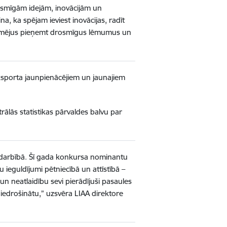
rosmīgām idejām, inovācijām un
, ka spējam ieviest inovācijas, radīt
zņēmējus pieņemt drosmīgus lēmumus un
ksporta jaunpienācējiem un jaunajiem
ālās statistikas pārvaldes balvu par
mējdarbībā. Šī gada konkursa nominantu
ieguldījumi pētniecībā un attīstībā –
n neatlaidību sevi pierādījuši pasaules
n iedrošinātu,” uzsvēra LIAA direktore