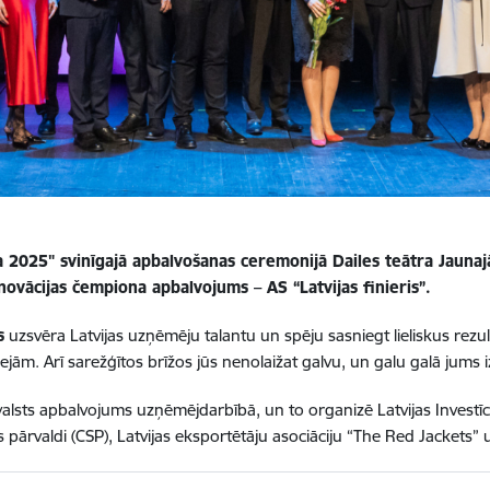
 2025" svinīgajā apbalvošanas ceremonijā Dailes teātra Jaunajā
vācijas čempiona apbalvojums – AS “Latvijas finieris”.
s
uzsvēra Latvijas uzņēmēju talantu un spēju sasniegt lieliskus rez
m. Arī sarežģītos brīžos jūs nenolaižat galvu, un galu galā jums iz
alsts apbalvojums uzņēmējdarbībā, un to organizē Latvijas Investīci
 pārvaldi (CSP), Latvijas eksportētāju asociāciju “The Red Jackets” 