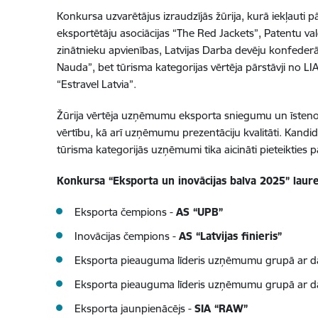
Konkursa uzvarētājus izraudzījās žūrija, kurā iekļauti pā
eksportētāju asociācijas “The Red Jackets”, Patentu va
zinātnieku apvienības, Latvijas Darba devēju konfederāc
Nauda”, bet tūrisma kategorijas vērtēja pārstāvji no L
“Estravel Latvia”.
Žūrija vērtēja uzņēmumu eksporta sniegumu un īstenotā
vērtību, kā arī uzņēmumu prezentāciju kvalitāti. Kandidā
tūrisma kategorijās uzņēmumi tika aicināti pieteikties p
Konkursa “Eksporta un inovācijas balva 2025” laure
Eksporta čempions -
AS “UPB”
Inovācijas čempions -
AS “Latvijas finieris”
Eksporta pieauguma līderis uzņēmumu grupā ar dar
Eksporta pieauguma līderis uzņēmumu grupā ar dar
Eksporta jaunpienācējs -
SIA “RAW”