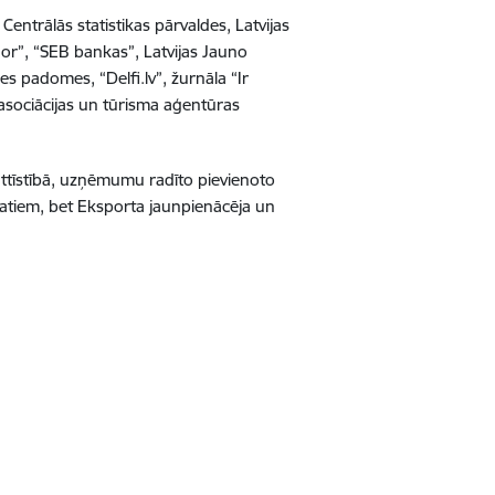
Centrālās statistikas pārvaldes, Latvijas
or”, “SEB bankas”, Latvijas Jauno
es padomes, “Delfi.lv”, žurnāla “Ir
 asociācijas un tūrisma aģentūras
attīstībā, uzņēmumu radīto pievienoto
 datiem, bet Eksporta jaunpienācēja un