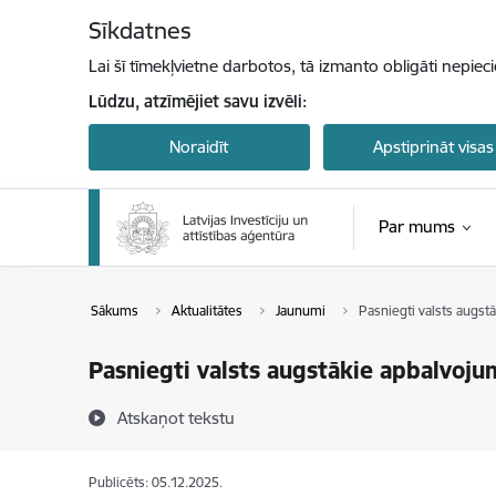
Pāriet uz lapas saturu
Sīkdatnes
Lai šī tīmekļvietne darbotos, tā izmanto obligāti nepiec
Lūdzu, atzīmējiet savu izvēli:
Noraidīt
Apstiprināt visas
Par mums
Sākums
Aktualitātes
Jaunumi
Pasniegti valsts augst
Pasniegti valsts augstākie apbalvoju
Atskaņot tekstu
Publicēts: 05.12.2025.