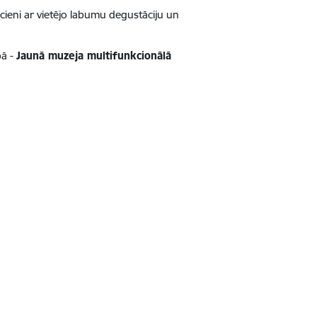
ieni ar vietējo labumu degustāciju un
pā -
Jaunā muzeja multifunkcionālā