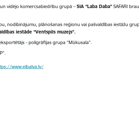
 un vidējo komercsabiedrību grupā –
SIA “Laba Daba”
SAFARI brauc
ību, nodibinājumu, plānošanas reģionu vai pašvaldības iestāžu gru
aldības iestāde “Ventspils muzejs”.
eksportētājs - poligrāfijas grupa “Mūkusala”.
P”.
tps://www.eibalva.lv/