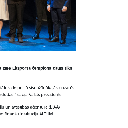
 zālē Eksporta čempiona tituls tika
ultātus eksportā visdažādākajās nozarēs:
dodas,” sacīja Valsts prezidents.
ju un attīstības aģentūra (LIAA)
un finanšu institūciju ALTUM.