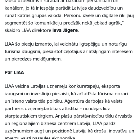
Mūsu uzdevums ir strādāt ar dažādām personībām un
kanāliem, jo tā ir iespēja parādīt Latvijas daudzveidību un
runāt katras grupas valodā. Personu izvēle un digitālie rīki ļauj
segmentēt šo komunikāciju precīzāk nekā jebkad agrāk,”
skaidro LIAA direktore
Ieva Jāgere
.
LIAA šo pieeju izmanto, lai veicinātu ilgtspējīgu un noturīgu
tūrisma izaugsmi, piesaistot ceļotājus ar atšķirīgām interesēm
un pieredzes meklējumiem.
Par LIAA
LIAA veicina Latvijas uzņēmēju konkurētspēju, eksporta
izaugsmi un investīciju piesaisti, kā arī attīsta tūrisma nozari
un īsteno valsts tēla politiku. Aģentūra darbojas kā valsts
partneris uzņēmējdarbības attīstībā – no idejas līdz
starptautiskiem tirgiem. Ar plašu pārstāvniecību tīklu ārvalstīs
un reģionālajiem biznesa centriem Latvijā, LIAA palīdz
uzņēmumiem augt un pozicionē Latviju kā drošu, inovatīvu un
atvērtu valsti pasaules ekonomikā.