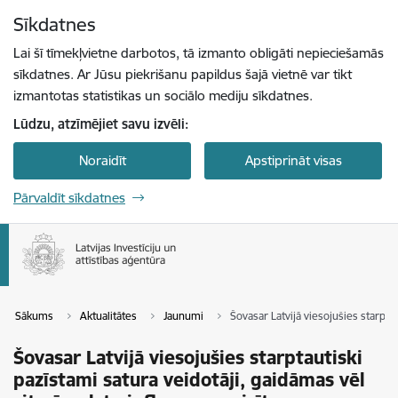
Pāriet uz lapas saturu
Sīkdatnes
Spied
lai meklētu
Enter
Lai šī tīmekļvietne darbotos, tā izmanto obligāti nepieciešamās
sīkdatnes. Ar Jūsu piekrišanu papildus šajā vietnē var tikt
izmantotas statistikas un sociālo mediju sīkdatnes.
Lūdzu, atzīmējiet savu izvēli:
Noraidīt
Apstiprināt visas
Pārvaldīt sīkdatnes
Sākums
Aktualitātes
Jaunumi
Šovasar Latvijā viesojušies starptau
Šovasar Latvijā viesojušies starptautiski
pazīstami satura veidotāji, gaidāmas vēl