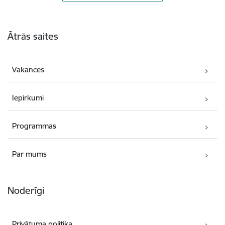
Kājene
Ātrās saites
Vakances
Iepirkumi
Programmas
Par mums
Noderīgi
Privātuma politika