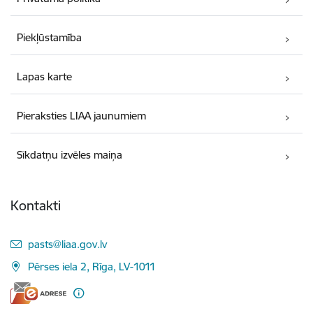
Piekļūstamība
Lapas karte
Pieraksties LIAA jaunumiem
Sīkdatņu izvēles maiņa
Kontakti
E-pasts:
pasts@liaa.gov.lv
Pērses iela 2, Rīga, LV-1011