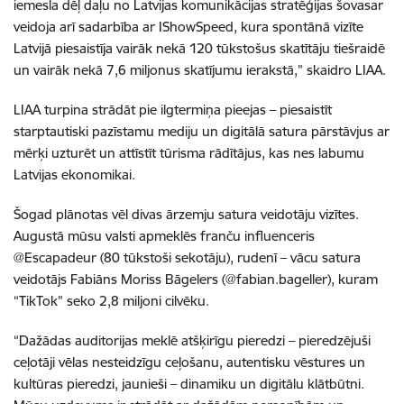
iemesla dēļ daļu no Latvijas komunikācijas stratēģijas šovasar
veidoja arī sadarbība ar IShowSpeed, kura spontānā vizīte
Latvijā piesaistīja vairāk nekā 120 tūkstošus skatītāju tiešraidē
un vairāk nekā 7,6 miljonus skatījumu ierakstā,” skaidro LIAA.
LIAA turpina strādāt pie ilgtermiņa pieejas – piesaistīt
starptautiski pazīstamu mediju un digitālā satura pārstāvjus ar
mērķi uzturēt un attīstīt tūrisma rādītājus, kas nes labumu
Latvijas ekonomikai.
Šogad plānotas vēl divas ārzemju satura veidotāju vizītes.
Augustā mūsu valsti apmeklēs franču influenceris
@Escapadeur (80 tūkstoši sekotāju), rudenī – vācu satura
veidotājs Fabiāns Moriss Bāgelers (@fabian.bageller), kuram
“TikTok” seko 2,8 miljoni cilvēku.
“Dažādas auditorijas meklē atšķirīgu pieredzi – pieredzējuši
ceļotāji vēlas nesteidzīgu ceļošanu, autentisku vēstures un
kultūras pieredzi, jaunieši – dinamiku un digitālu klātbūtni.