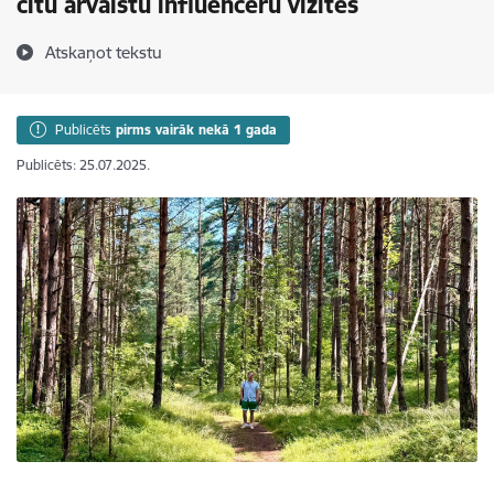
citu ārvalstu influenceru vizītes
Atskaņot tekstu
Publicēts
pirms vairāk nekā 1 gada
Publicēts: 25.07.2025.