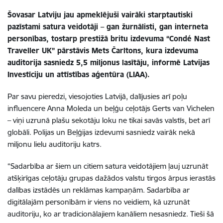
Šovasar Latviju jau apmeklējuši vairāki starptautiski
pazīstami satura veidotāji – gan žurnālisti, gan interneta
personības, tostarp prestižā britu izdevuma “Condé Nast
Traveller UK” pārstāvis Mets Čarltons, kura izdevuma
auditorija sasniedz 5,5 miljonus lasītāju, informē Latvijas
Investīciju un attīstības aģentūra (LIAA).
Par savu pieredzi, viesojoties Latvijā, dalījusies arī poļu
influencere Anna Moleda un beļģu ceļotājs Gerts van Vichelen
– viņi uzrunā plašu sekotāju loku ne tikai savās valstīs, bet arī
globāli. Polijas un Beļģijas izdevumi sasniedz vairāk nekā
miljonu lielu auditoriju katrs.
“Sadarbība ar šiem un citiem satura veidotājiem ļauj uzrunāt
atšķirīgas ceļotāju grupas dažādos valstu tirgos ārpus ierastās
dalības izstādēs un reklāmas kampaņām. Sadarbība ar
digitālajām personībām ir viens no veidiem, kā uzrunāt
auditoriju, ko ar tradicionālajiem kanāliem nesasniedz. Tieši šā