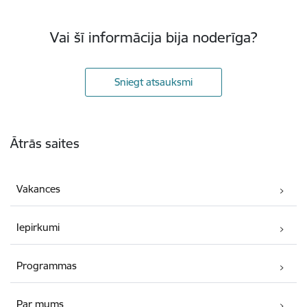
Vai šī informācija bija noderīga?
Sniegt atsauksmi
Kājene
Ātrās saites
Vakances
Iepirkumi
Programmas
Par mums