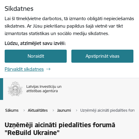
Pāriet uz lapas saturu
Sīkdatnes
Spied
lai meklētu
Enter
Lai šī tīmekļvietne darbotos, tā izmanto obligāti nepieciešamās
sīkdatnes. Ar Jūsu piekrišanu papildus šajā vietnē var tikt
izmantotas statistikas un sociālo mediju sīkdatnes.
Lūdzu, atzīmējiet savu izvēli:
Noraidīt
Apstiprināt visas
Pārvaldīt sīkdatnes
Sākums
Aktualitātes
Jaunumi
Uzņēmēji aicināti piedalīties foru
Uzņēmēji aicināti piedalīties forumā
"ReBuild Ukraine"