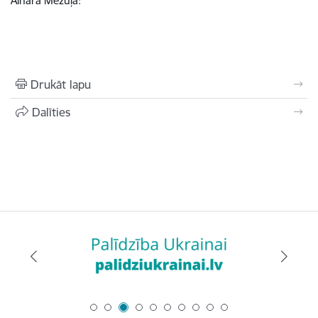
Aināra Mežuļa:
Drukāt lapu
Dalīties