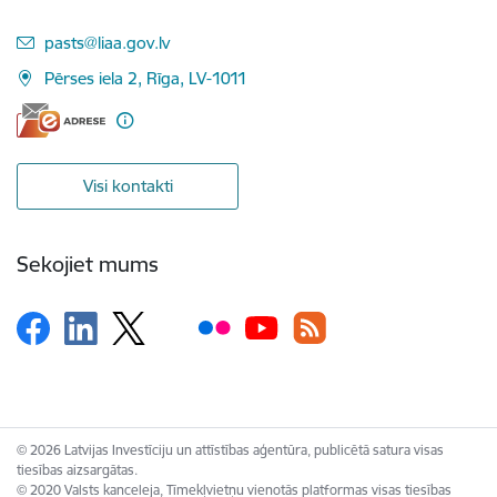
E-pasts:
pasts@liaa.gov.lv
Pērses iela 2, Rīga, LV-1011
Visi kontakti
Sekojiet mums
© 2026 Latvijas Investīciju un attīstības aģentūra, publicētā satura visas
tiesības aizsargātas.
© 2020 Valsts kanceleja, Tīmekļvietņu vienotās platformas visas tiesības