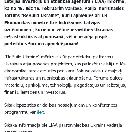
Latvijas Investīciju un attīstības aģentūra ( LIAA) informē,
ka no 15. līdz 16. februārim Varšavā, Polijā norisināsies
forums “ReBuild Ukraine”, kuru apmeklēs arī LR
Ekonomikas ministre Ilze Indriksone. Latvijas
uzņēmumiem, kuriem ir vēlme iesaistīties Ukrainas
infrastruktūras atjaunošanā, vēl ir iespēja paspēt
pieteikties foruma apmeklējumam!
“ReBuild Ukraine” mērķis ir kļūt par efektīvu platformu
Ukrainas atjaunošanas projektiem, kas palīdzētu valstij un tās
ekonomikai ātrāk atgūties pēc kara, fokusējoties uz mājokļu,
infrastruktūras un rūpniecības atjaunošanu. Forums pulcēs
materiālu, aprīkojuma, tehnoloģiju piegādātājus un ražotājus,
finanšu iestādes un investorus.
Sīkāk iepazīsties ar dalības nosacījumiem un konferences
programmu var
šeit.
Sīkāka informācija pie LIAA pārstāvniecības Ukrainā vadītāja