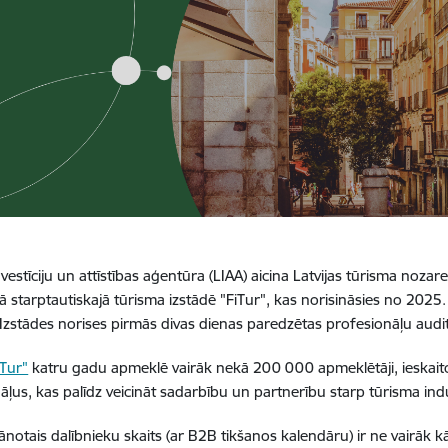
nvestīciju un attīstības aģentūra (LIAA) aicina Latvijas tūrisma nozare
 starptautiskajā tūrisma izstādē "FiTur", kas norisināsies no 2025. 
Izstādes norises pirmās divas dienas paredzētas profesionāļu audito
iTur"
katru gadu apmeklē vairāk nekā 200 000 apmeklētāji, ieskaito
āļus, kas palīdz veicināt sadarbību un partnerību starp tūrisma indu
ānotais dalībnieku skaits (ar B2B tikšanos kalendāru) ir ne vairāk 