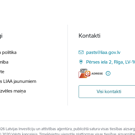
i
Kontakti
E-pasts:
 politika
pasts@liaa.gov.lv
mība
Pērses iela 2, Rīga, LV-
te
es LIAA jaunumiem
izvēles maiņa
Visi kontakti
26 Latvijas Investīciju un attīstības aģentūra, publicētā satura visas tiesības aizsarg
 2020 Valsts kanceleja, Tīmekļvietņu vienotās platformas visas tiesības aizsargāta