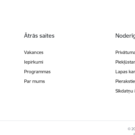
Kājene
Ātrās saites
Noderīg
Vakances
Privātuma
Iepirkumi
Piekļūsta
Programmas
Lapas kar
Par mums
Pieraksti
Sīkdatņu 
© 20
©