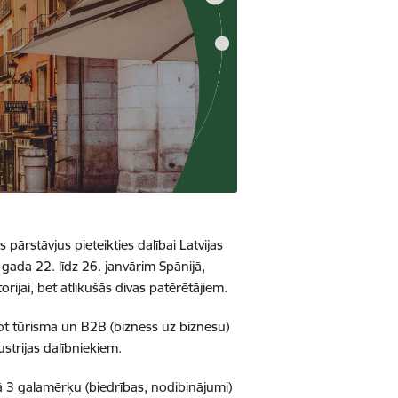
s pārstāvjus pieteikties dalībai Latvijas
gada 22. līdz 26. janvārim Spānijā,
rijai, bet atlikušās divas patērētājiem.
t tūrisma un B2B (bizness uz biznesu)
strijas dalībniekiem.
kā 3 galamērķu (biedrības, nodibinājumi)