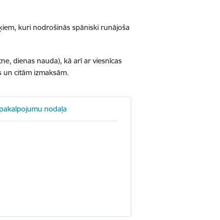
ērķiem, kuri nodrošinās spāniski runājoša
e, dienas nauda), kā arī ar viesnīcas
es un citām izmaksām.
 pakalpojumu nodaļa