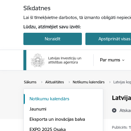
Pāriet uz lapas saturu
Sīkdatnes
Lai šī tīmekļvietne darbotos, tā izmanto obligāti nepiec
Lūdzu, atzīmējiet savu izvēli:
Noraidīt
Apstiprināt visas
Par mums
Sākums
Aktualitātes
Notikumu kalendārs
Latvijas ko
Latvij
Notikumu kalendārs
Jaunumi
Atska
Eksporta un inovācijas balva
Publicēts: 
EXPO 2025 Osaka