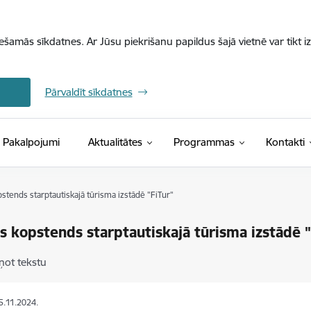
iešamās sīkdatnes. Ar Jūsu piekrišanu papildus šajā vietnē var tikt i
Pārvaldīt sīkdatnes
Pakalpojumi
Aktualitātes
Programmas
Kontakti
pstends starptautiskajā tūrisma izstādē "FiTur"
as kopstends starptautiskajā tūrisma izstādē 
ņot tekstu
15.11.2024.