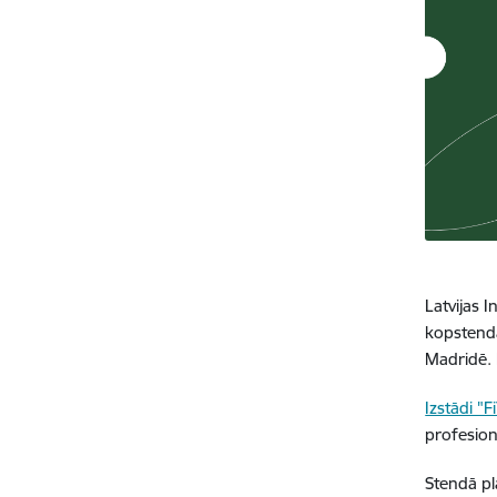
Latvijas I
kopstendā
Madridē. 
Izstādi "F
profesion
Stendā pl