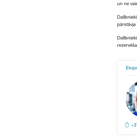
un ne vai
Dalībniek
pārstāvja
Dalībniek
rezervēša
Eksp
+3