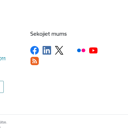
Sekojiet mums
1011
ātas.
s.