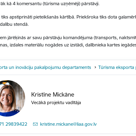
rāk kā 4 komersantu (tūrisma uzņēmēji) pārstāvji.
i tiks apstiprināti pieteikšanās kārtībā. Priekšroka tiks dota galam
 dalību stendā.
iem jārēķinās ar savu pārstāvju komandējuma (transports, naktsmītn
nas, izdales materiālu nogādes uz izstādi, dalībnieka kartes iegād
orta un inovāciju pakalpojumu departaments
Tūrisma eksporta
Kristīne Mickāne
Vecākā projektu vadītāja
71 29839422
E-pasts:
kristine.mickane@liaa.gov.lv