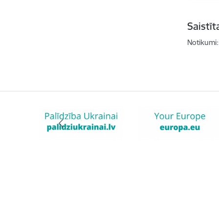
Saistī
Notikumi: