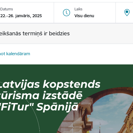
Datums
Laiks
22.–26. janvāris, 2025
Visu dienu
eikšanās termiņš ir beidzies
not kalendāram