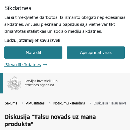
Pāriet uz lapas saturu
Sīkdatnes
Spied
lai meklētu
Enter
Lai šī tīmekļvietne darbotos, tā izmanto obligāti nepieciešamās
sīkdatnes. Ar Jūsu piekrišanu papildus šajā vietnē var tikt
izmantotas statistikas un sociālo mediju sīkdatnes.
Lūdzu, atzīmējiet savu izvēli:
Noraidīt
Apstiprināt visas
Pārvaldīt sīkdatnes
Sākums
Aktualitātes
Notikumu kalendārs
Diskusija "Talsu novad
Diskusija "Talsu novads uz mana
produkta"