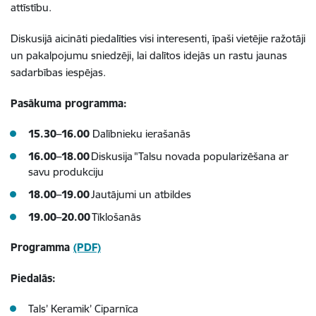
attīstību.
Diskusijā aicināti piedalīties visi interesenti, īpaši vietējie ražotāji
un pakalpojumu sniedzēji, lai dalītos idejās un rastu jaunas
sadarbības iespējas.
Pasākuma programma:
15.30–16.00
Dalībnieku ierašanās
16.00–18.00
Diskusija "Talsu novada popularizēšana ar
savu produkciju
18.00–19.00
Jautājumi un atbildes
19.00–20.00
Tīklošanās
Programma
(PDF)
Piedalās:
Tals’ Keramik’ Ciparnīca