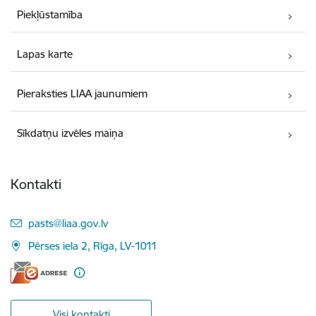
Piekļūstamība
Lapas karte
Pieraksties LIAA jaunumiem
Sīkdatņu izvēles maiņa
Kontakti
E-pasts:
pasts@liaa.gov.lv
Pērses iela 2, Rīga, LV-1011
Visi kontakti