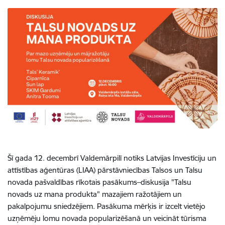
Šī gada 12. decembrī Valdemārpilī notiks Latvijas Investīciju un
attīstības aģentūras (LIAA) pārstāvniecības Talsos un Talsu
novada pašvaldības rīkotais pasākums–diskusija "Talsu
novads uz mana produkta" mazajiem ražotājiem un
pakalpojumu sniedzējiem. Pasākuma mērķis ir izcelt vietējo
uzņēmēju lomu novada popularizēšanā un veicināt tūrisma