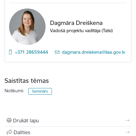
Dagmāra Dreiškena
Vadošā projektu vadītāja (Talsi)
+371 28659444
E-pasts:
dagmara.dreiskena@liaa.gov.lv
Saistītas tēmas
Notikumi:
Seminārs
Drukāt lapu
Dalīties