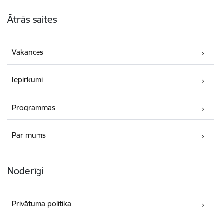
Kājene
Ātrās saites
Vakances
Iepirkumi
Programmas
Par mums
Noderīgi
Privātuma politika