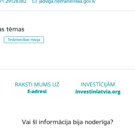
71 29128382
E-pasts:
jadviga.neimane@liaa.gov.lv
tas tēmas
Tirdzniecības misija
Vai šī informācija bija noderīga?