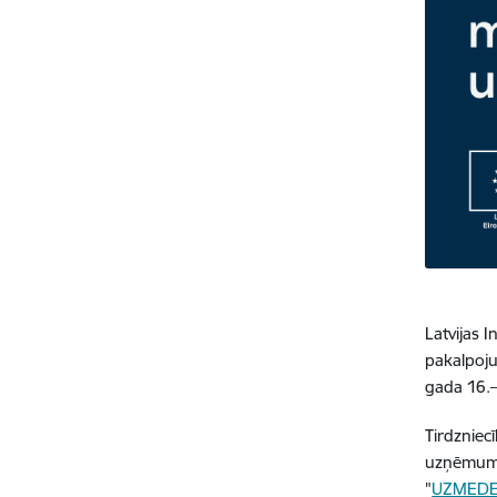
Latvijas 
pakalpoju
gada 16.–
Tirdzniec
uzņēmumu 
"
UZMEDE