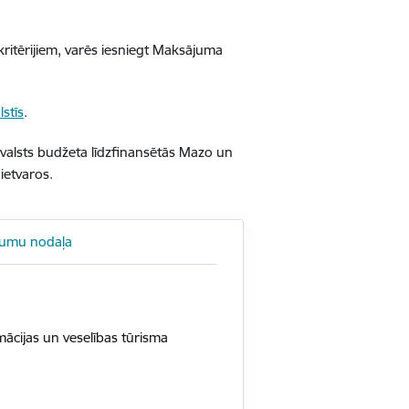
kritērijiem, varēs iesniegt Maksājuma
lstīs
.
s valsts budžeta līdzfinansētās Mazo un
ietvaros.
jumu nodaļa
mācijas un veselības tūrisma