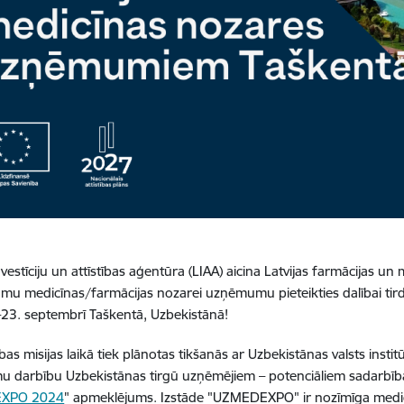
Investīciju un attīstības aģentūra (LIAA) aicina Latvijas farmācijas 
mu medicīnas/farmācijas nozarei uzņēmumu pieteikties dalībai tirdz
23. septembrī Taškentā, Uzbekistānā!
ības misijas laikā tiek plānotas tikšanās ar Uzbekistānas valsts insti
darbību Uzbekistānas tirgū uzņēmējiem – potenciāliem sadarbības
XPO 2024
" apmeklējums. Izstāde "UZMEDEXPO" ir nozīmīga medicī