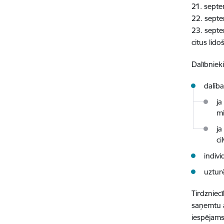
21. septe
22. septe
23. septem
citus lid
Dalībniek
dalīb
ja
mi
ja
ci
indiv
uztur
Tirdzniec
saņemtu a
iespējam