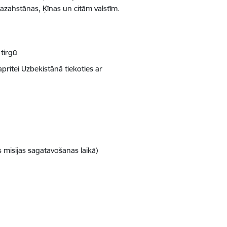
Kazahstānas, Ķīnas un citām valstīm.
tirgū
pritei Uzbekistānā tiekoties ar
 misijas sagatavošanas laikā)