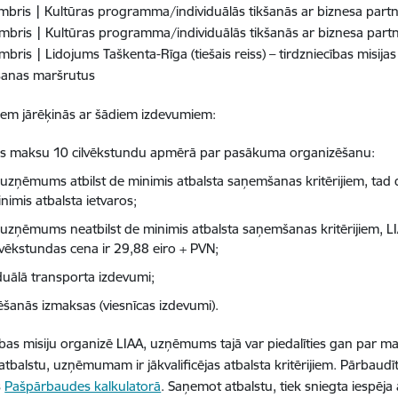
mbris | Kultūras programma/individuālās tikšanās ar biznesa part
mbris | Kultūras programma/individuālās tikšanās ar biznesa part
bris | Lidojums Taškenta-Rīga (tiešais reiss) – tirdzniecības misijas d
ošanas maršrutus
iem jārēķinās ar šādiem izdevumiem:
as maksu 10 cilvēkstundu apmērā par pasākuma organizēšanu:
 uzņēmums atbilst de minimis atbalsta saņemšanas kritērijiem, tad 
nimis atbalsta ietvaros;
 uzņēmums neatbilst de minimis atbalsta saņemšanas kritērijiem, 
lvēkstundas cena ir 29,88 eiro + PVN;
iduālā transporta izdevumi;
ēšanās izmaksas (viesnīcas izdevumi).
ības misiju organizē LIAA, uzņēmums tajā var piedalīties gan par m
tbalstu, uzņēmumam ir jākvalificējas atbalsta kritērijiem. Pārbaudī
s
Pašpārbaudes kalkulatorā
. Saņemot atbalstu, tiek sniegta iespē