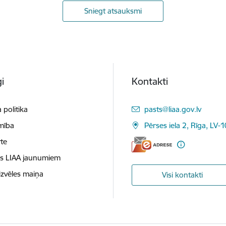
Sniegt atsauksmi
i
Kontakti
E-pasts:
 politika
pasts@liaa.gov.lv
mība
Pērses iela 2, Rīga, LV-
te
es LIAA jaunumiem
izvēles maiņa
Visi kontakti