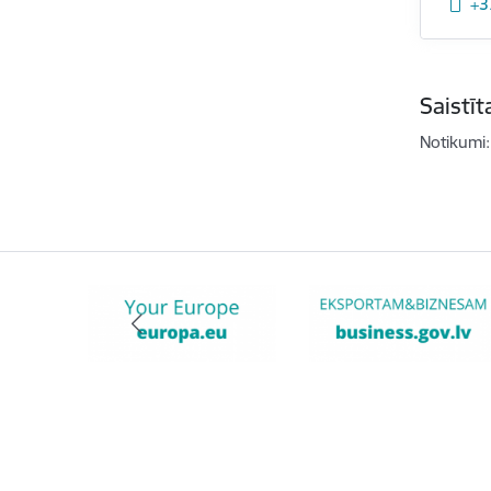
+3
Saistī
Notikumi: