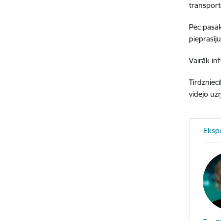
transpor
Pēc pasāk
pieprasīj
Vairāk in
Tirdzniec
vidējo uz
Eksp