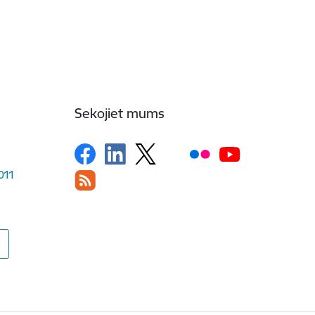
Sekojiet mums
1011