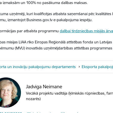
ta izmaksām un 100% no pasākuma dalības maksas.
uma uzņēmēji, kuri kvalificējas atbalsta saņemšanai pēc kvalitātes 
umu, izmantojot Business.gov.lv e-pakalpojuma iespēju.
formācijas par atbalsta programmu
dalībai tirdzniecības misijās ārva
ības misijas LIAA rīko Eiropas Reģionālā attīstības fonda un Latvija
ņēmumu (MVU) inovatīvās uzņēmējdarbības attīstības programmas 
orta un inovāciju pakalpojumu departaments
Eksporta pakalpo
Jadviga Neimane
Vecākā projektu vadītāja (ķīmiskās rūpniecības, far
nozarēs)