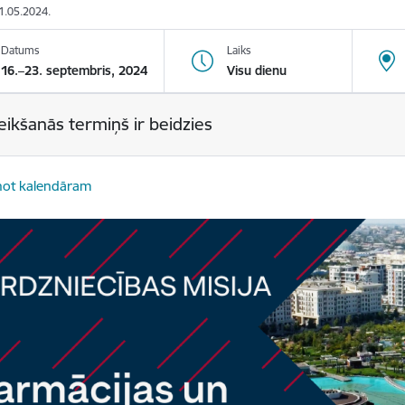
31.05.2024.
Datums
Laiks
16.–23. septembris, 2024
Visu dienu
eikšanās termiņš ir beidzies
not kalendāram