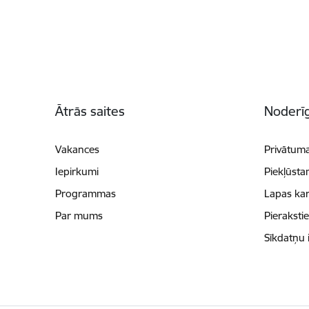
Kājene
Ātrās saites
Noderīg
Vakances
Privātuma
Iepirkumi
Piekļūsta
Programmas
Lapas kar
Par mums
Pieraksti
Sīkdatņu 