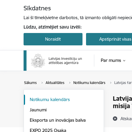
Pāriet uz lapas saturu
Sīkdatnes
Lai šī tīmekļvietne darbotos, tā izmanto obligāti nepiec
Lūdzu, atzīmējiet savu izvēli:
Noraidīt
Apstiprināt visas
Par mums
Sākums
Aktualitātes
Notikumu kalendārs
Latvijas f
Latvij
Notikumu kalendārs
misija
Jaunumi
Atska
Eksporta un inovācijas balva
EXPO 2025 Osaka