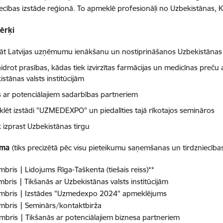
ecības izstāde reģionā. To apmeklē profesionāļi no Uzbekistānas, 
mērķi
nāt Latvijas uzņēmumu ienākšanu un nostiprināšanos Uzbekistānas 
drot prasības, kādas tiek izvirzītas farmācijas un medicīnas preču a
stānas valsts institūcijām
es ar potenciālajiem sadarbības partneriem
lēt izstādi "UZMEDEXPO" un piedalīties tajā rīkotajos semināros
k izprast Uzbekistānas tirgu
mma
(tiks precizētā pēc visu pieteikumu saņemšanas un tirdzniecības
mbris | Lidojums Rīga-Taškenta (tiešais reiss)**
mbris | Tikšanās ar Uzbekistānas valsts institūcijām
embris | Izstādes "Uzmedexpo 2024" apmeklējums
mbris | Seminārs/kontaktbirža
mbris | Tikšanās ar potenciālajiem biznesa partneriem