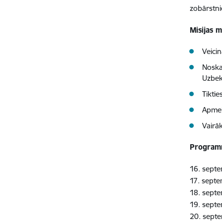
zobārstni
Misijas 
Veici
Noskai
Uzbeki
Tikti
Apmek
Vairā
Progra
16. septe
17. septe
18. sept
19. septe
20. septe