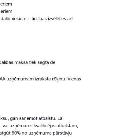
neriem
neriem
alībniekiem ir tiesības izvēlēties arī
dalības maksa tiek segta de
LIAA uzņēmumam izraksta rēķinu. Vienas
aksu, gan saņemot atbalstu. Lai
t, vai uzņēmums kvalificējas atbalstam,
ja atgūt 60% no uzņēmuma pārstāvju