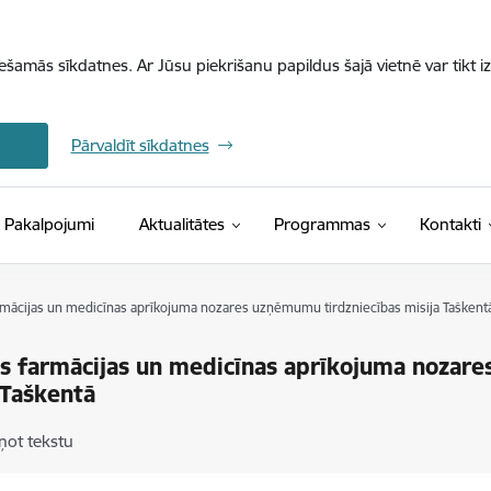
iešamās sīkdatnes. Ar Jūsu piekrišanu papildus šajā vietnē var tikt i
Pārvaldīt sīkdatnes
Pakalpojumi
Aktualitātes
Programmas
Kontakti
armācijas un medicīnas aprīkojuma nozares uzņēmumu tirdzniecības misija Taškent
as farmācijas un medicīnas aprīkojuma nozar
 Taškentā
ņot tekstu