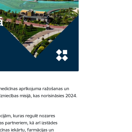
un medicīnas aprīkojuma ražošanas un
niecības misijā, kas norisināsies 2024.
tūcijām, kuras regulē nozares
 partneriem, kā arī izstādes
nas iekārtu, farmācijas un