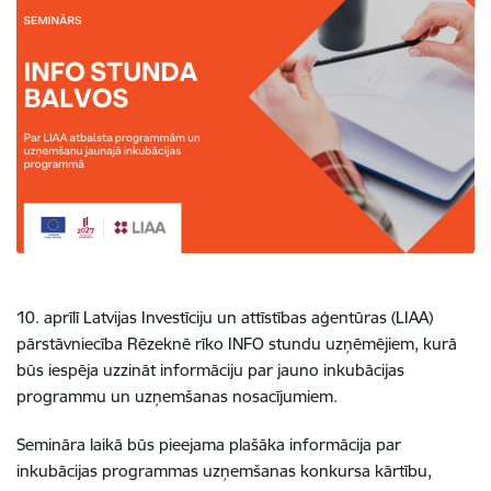
10. aprīlī Latvijas Investīciju un attīstības aģentūras (LIAA)
pārstāvniecība Rēzeknē rīko INFO stundu uzņēmējiem, kurā
būs iespēja uzzināt informāciju par jauno inkubācijas
programmu un uzņemšanas nosacījumiem.
Semināra laikā būs pieejama plašāka informācija par
inkubācijas programmas uzņemšanas konkursa kārtību,