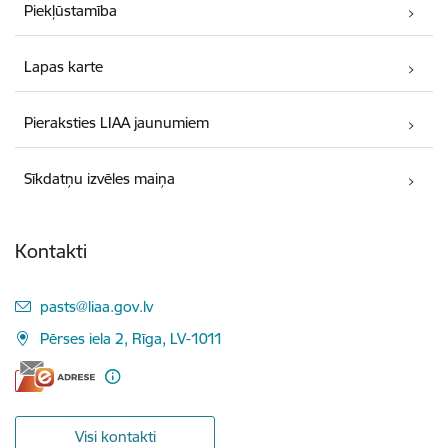
Piekļūstamība
Lapas karte
Pieraksties LIAA jaunumiem
Sīkdatņu izvēles maiņa
Kontakti
E-pasts:
pasts@liaa.gov.lv
Pērses iela 2, Rīga, LV-1011
Visi kontakti