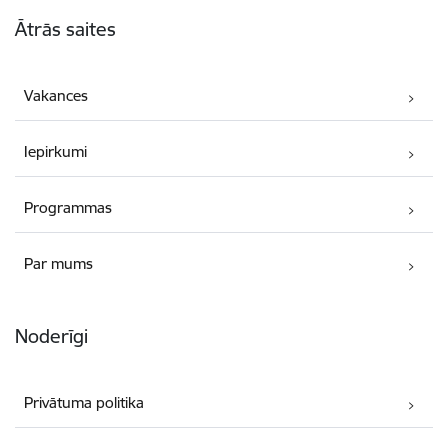
Kājene
Ātrās saites
Vakances
Iepirkumi
Programmas
Par mums
Noderīgi
Privātuma politika