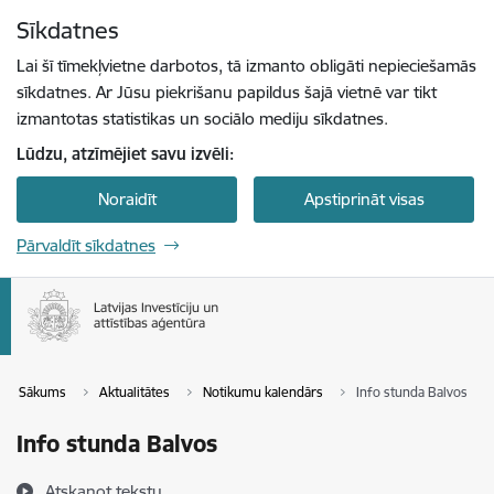
Pāriet uz lapas saturu
Sīkdatnes
Spied
lai meklētu
Enter
Lai šī tīmekļvietne darbotos, tā izmanto obligāti nepieciešamās
sīkdatnes. Ar Jūsu piekrišanu papildus šajā vietnē var tikt
izmantotas statistikas un sociālo mediju sīkdatnes.
Lūdzu, atzīmējiet savu izvēli:
Noraidīt
Apstiprināt visas
Pārvaldīt sīkdatnes
Sākums
Aktualitātes
Notikumu kalendārs
Info stunda Balvos
Info stunda Balvos
Atskaņot tekstu