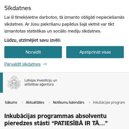
Pāriet uz lapas saturu
Sīkdatnes
Spied
lai meklētu
Enter
Lai šī tīmekļvietne darbotos, tā izmanto obligāti nepieciešamās
sīkdatnes. Ar Jūsu piekrišanu papildus šajā vietnē var tikt
izmantotas statistikas un sociālo mediju sīkdatnes.
Lūdzu, atzīmējiet savu izvēli:
Noraidīt
Apstiprināt visas
Pārvaldīt sīkdatnes
Sākums
Aktualitātes
Notikumu kalendārs
Inkubācijas programma
Inkubācijas programmas absolventu
pieredzes stāsti “PATIESĪBĀ IR TĀ…”