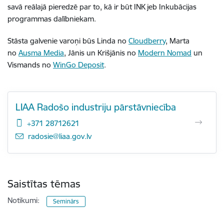
savā reālajā pieredzē par to, kā ir būt INK jeb Inkubācijas
programmas dalībniekam.
Stāsta galvenie varoņi būs Linda no
Cloudberry
, Marta
no
Ausma Media
, Jānis un Krišjānis no
Modern Nomad
un
Vismands no
WinGo Deposit
.
LIAA Radošo industriju pārstāvniecība
+371 28712621
E-pasts:
radosie@liaa.gov.lv
Saistītas tēmas
Notikumi:
Seminārs