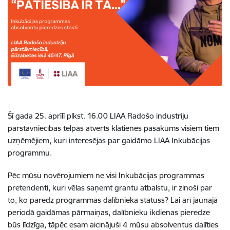
Šī gada 25. aprīlī plkst. 16.00 LIAA Radošo industriju
pārstāvniecības telpās atvērts klātienes pasākums visiem tiem
uzņēmējiem, kuri interesējas par gaidāmo LIAA Inkubācijas
programmu.
Pēc mūsu novērojumiem ne visi Inkubācijas programmas
pretendenti, kuri vēlas saņemt grantu atbalstu, ir zinoši par
to, ko paredz programmas dalībnieka statuss? Lai arī jaunajā
periodā gaidāmas pārmaiņas, dalībnieku ikdienas pieredze
būs līdzīga, tāpēc esam aicinājuši 4 mūsu absolventus dalīties