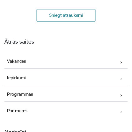
Sniegt atsauksmi
Kājene
Ātrās saites
Vakances
Iepirkumi
Programmas
Par mums