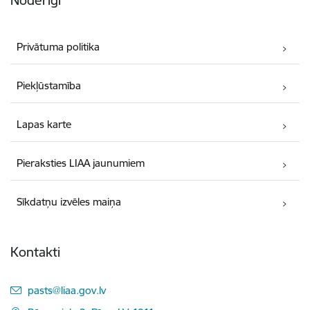
Noderīgi
Privātuma politika
Piekļūstamība
Lapas karte
Pieraksties LIAA jaunumiem
Sīkdatņu izvēles maiņa
Kontakti
E-pasts:
pasts@liaa.gov.lv