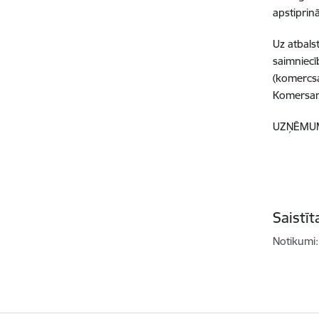
apstiprin
Uz atbals
saimniecī
(komercsa
Komersant
UZŅĒMUM
Saistī
Notikumi: