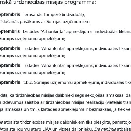
riskā tirdzniecības misijas programma:
eptembris
Ierašanās Tamperē (individuāli),
. tīklošanās pasākums ar Somijas uzņēmumiem;
eptembris
Izstādes “Alihankinta” apmeklējums, individuālās tikšan
. Somijas uzņēmumu apmeklējumi;
eptembris
Izstādes “Alihankinta” apmeklējums, individuālās tikšan
. Somijas uzņēmumu apmeklējumi;
eptembris
Izstādes “Alihankinta” apmeklējums, individuālās tikšan
c. Somijas uzņēmumu apmeklējumi;
eptembris
t.b.c. Somijas uzņēmumu apmeklējumi, individuālās tikša
idīts, ka tirdzniecības misijas dalībnieki segs sekojošas izmaksa
s izdevumus saistībā ar tirdzniecības misijas realizāciju (vietējai
a izmaksas un tml.). Izstādes apmeklējums ir bezmaksas, ja tiek veik
is
atbalsts tirdzniecības misijas dalībniekiem tiks piešķirts, pamatojo
Atbalsta līgumu starp LIAA un vizītes dalībnieku.
De minimis
atbalst