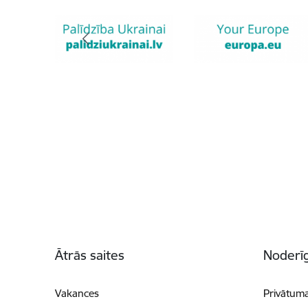
Kājene
Ātrās saites
Noderīg
Vakances
Privātuma