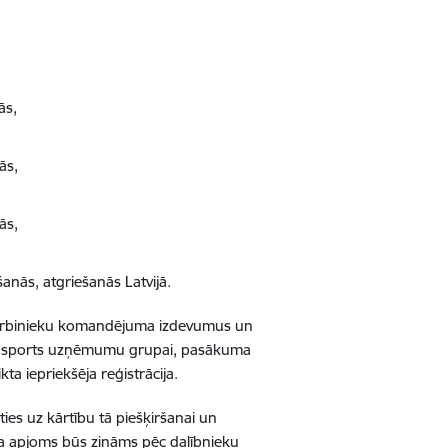
ās,
ās,
ās,
nās, atgriešanās Latvijā.
s: darbinieku komandējuma izdevumus un
s transports uzņēmumu grupai, pasākuma
ta iepriekšēja reģistrācija.
ties uz kārtību tā piešķiršanai un
a apjoms būs zināms pēc dalībnieku