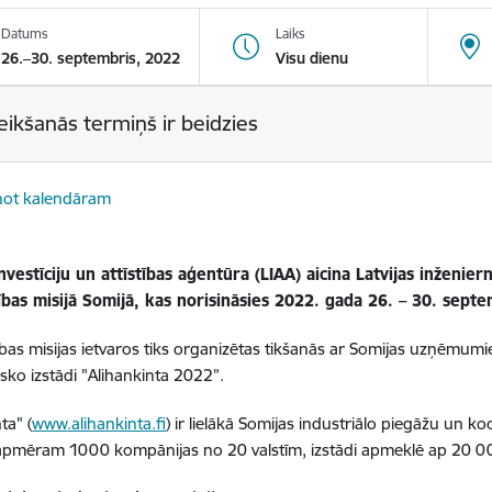
Datums
Laiks
26.–30. septembris, 2022
Visu dienu
eikšanās termiņš ir beidzies
not kalendāram
Investīciju un attīstības aģentūra (LIAA) aicina Latvijas inženi
cības misijā Somijā, kas norisināsies 2022. gada 26. – 30. sept
ības misijas ietvaros
tiks organizētas tikšanās ar Somijas uzņēmum
isko
izstādi "Alihankinta 2022”.
ta" (
www.alihankinta.fi
) ir lielākā Somijas industriālo piegāžu un k
apmēram 1000 kompānijas no 20 valstīm, izstādi apmeklē ap 20 00