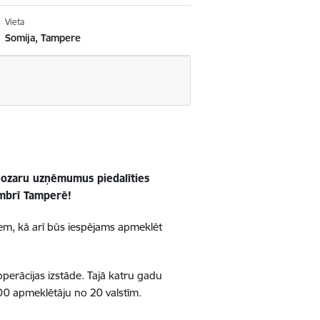
Vieta
Somija, Tampere
ernozaru uzņēmumus piedalīties
embrī Tamperē!
iem
, kā arī būs iespējams apmeklēt
ooperācijas izstāde. Tajā katru gadu
0 apmeklētāju no 20 valstīm.