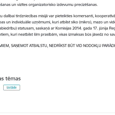
āšanas un vizītes organizatorisko izdevumu precizēšanas.
tu dalībai tirdzniecības misijā var pieteikties komersanti, kooperatī
bas un individuālie uzņēmumi, kuri atbilst sīko (mikro), mazo un vi
biedrību) statusam, saskaņā ar Komisijas 2014. gada 17. jūnija Reg
iem, kuri neatbilst šīm prasībām, visas izmaksas būs jāsedz no sav
IEM, SAŅEMOT ATBALSTU, NEDRĪKST BŪT VID NODOKĻU PARĀDI
tas tēmas
Izstāde