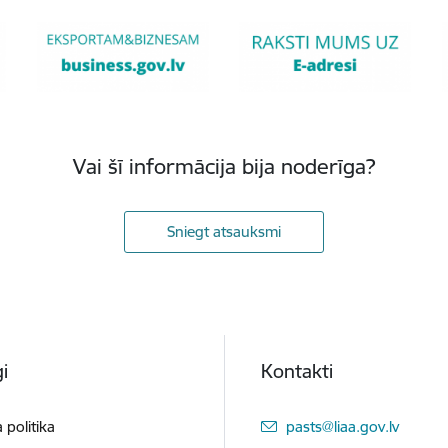
Vai šī informācija bija noderīga?
Sniegt atsauksmi
i
Kontakti
E-pasts:
 politika
pasts@liaa.gov.lv