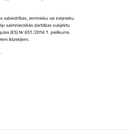
vās sabiedrības, zemnieku vai zvejnieku
dējo saimnieciskās darbības subjektu
ulas (ES) Nr.651/2014 1. pielikums.
iem līdzekļiem.
.