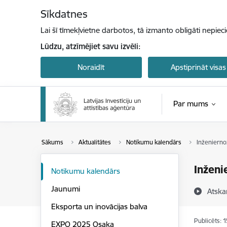
Pāriet uz lapas saturu
Sīkdatnes
Lai šī tīmekļvietne darbotos, tā izmanto obligāti nepiec
Lūdzu, atzīmējiet savu izvēli:
Noraidīt
Apstiprināt visas
Par mums
Sākums
Aktualitātes
Notikumu kalendārs
Inženierno
Inženi
Notikumu kalendārs
Jaunumi
Atska
Eksporta un inovācijas balva
Publicēts: 
EXPO 2025 Osaka