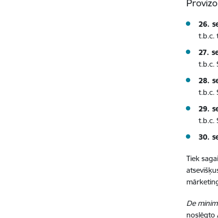
Provizo
26. s
t.b.c
27. s
t.b.c
28. s
t.b.c
29. s
t.b.
30. s
Tiek saga
atsevišķu
mārketing
De minim
noslēgto 