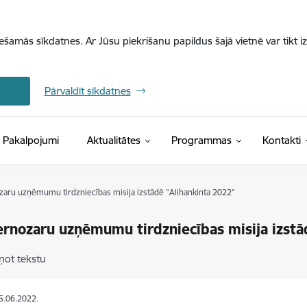
iešamās sīkdatnes. Ar Jūsu piekrišanu papildus šajā vietnē var tikt i
Pārvaldīt sīkdatnes
Pakalpojumi
Aktualitātes
Programmas
Kontakti
zaru uzņēmumu tirdzniecības misija izstādē "Alihankinta 2022"
ernozaru uzņēmumu tirdzniecības misija izstā
ņot tekstu
15.06.2022.