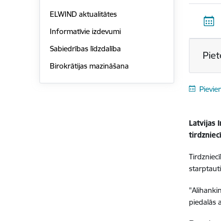
ELWIND aktualitātes
Informatīvie izdevumi
Sabiedrības līdzdalība
Piet
Birokrātijas mazināšana
Pievie
Latvijas 
tirdznie
Tirdzniec
starptaut
"Alihankin
piedalās 