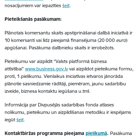
nosacījumiem var iepazīties
šeit
.
Pieteikšanās pasākumam:
Plānotais komersantu skaits apstiprināšanai dalībā iniciatīvā ir
10 komersanti vai līdz pieejamā finansējuma (20 000
euro
)
apgūšanai. Pasākuma dalībnieku skaits ir ierobežots.
Pieteikumu var aizpildīt “Valsts platformā biznesa
attīstībai”
www.business.gov.lv
vai aizpildot pieteikuma formu,
proti, 1.pielikumu. Vienlaikus iniciatīvas ietvaros jānorāda
plānotie sasniedzamie rādītāji, piemēram, jaunu sadarbību
izveide, biznesa kontaktu iegūšana u.tml.
Informācija par Divpusējās sadarbības fonda atlases
nolikumu, pieteikumu un aizpildīšanas metodiku ir iespējams
iegūt
šeit
.
Kontaktbiržas programma pieejama
pielikumā
.
Pasākuma