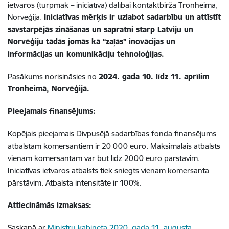
ietvaros (turpmāk – iniciatīva) dalībai kontaktbiržā Tronheimā,
Norvēģijā.
Iniciatīvas mērķis ir uzlabot sadarbību un attīstīt
savstarpējās zināšanas un sapratni starp Latviju un
Norvēģiju tādās jomās kā “zaļās” inovācijas un
informācijas un komunikāciju tehnoloģijas.
Pasākums norisināsies no
2024. gada 10. līdz 11. aprīlim
Tronheimā, Norvēģijā.
Pieejamais finansējums:
Kopējais pieejamais Divpusējā sadarbības fonda finansējums
atbalstam komersantiem ir 20 000 euro. Maksimālais atbalsts
vienam komersantam var būt līdz 2000 euro pārstāvim.
Iniciatīvas ietvaros atbalsts tiek sniegts vienam komersanta
pārstāvim. Atbalsta intensitāte ir 100%.
Attiecināmās izmaksas:
Saskaņā ar
Ministru kabineta 2020. gada 11. augusta