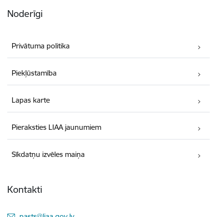
Noderīgi
Privātuma politika
Piekļūstamība
Lapas karte
Pieraksties LIAA jaunumiem
Sīkdatņu izvēles maiņa
Kontakti
E-pasts:
pasts@liaa.gov.lv