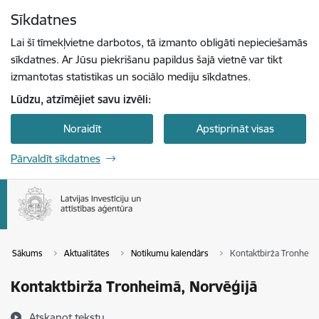
Pāriet uz lapas saturu
Sīkdatnes
Spied
lai meklētu
Enter
Lai šī tīmekļvietne darbotos, tā izmanto obligāti nepieciešamās
sīkdatnes. Ar Jūsu piekrišanu papildus šajā vietnē var tikt
izmantotas statistikas un sociālo mediju sīkdatnes.
Lūdzu, atzīmējiet savu izvēli:
Noraidīt
Apstiprināt visas
Pārvaldīt sīkdatnes
Sākums
Aktualitātes
Notikumu kalendārs
Kontaktbirža Tronheim
Kontaktbirža Tronheimā, Norvēģijā
Atskaņot tekstu