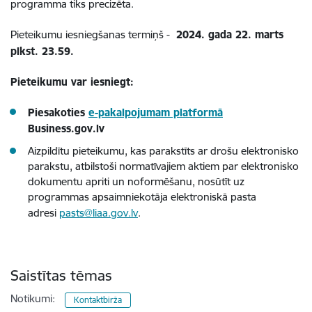
programma tiks precizēta.
Pieteikumu iesniegšanas termiņš -
2024. gada 22. marts
plkst. 23.59.
Pieteikumu var iesniegt:
Piesakoties
e-pakalpojumam platformā
Business.gov.lv
Aizpildītu pieteikumu, kas parakstīts ar drošu elektronisko
parakstu, atbilstoši normatīvajiem aktiem par elektronisko
dokumentu apriti un noformēšanu, nosūtīt uz
programmas apsaimniekotāja elektroniskā pasta
adresi
pasts@liaa.gov.lv
.
Saistītas tēmas
Notikumi:
Kontaktbirža