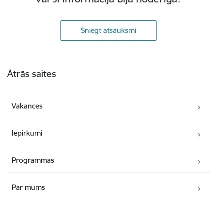
Sniegt atsauksmi
Kājene
Ātrās saites
Vakances
Iepirkumi
Programmas
Par mums