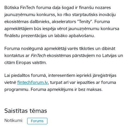
Būtiska FinTech foruma daļa šogad ir finanšu nozares
jaunuzņēmumu konkurss, ko rīko starptautisks inovāciju
ekosistēmas dalībnieks, akselerators "Tenity". Foruma
apmeklētājiem būs iespēja vērot jaunuzņēmumu konkursa
finālistu prezentācijas un labāko apbalvošanu.
Foruma noslēgumā apmeklētāji varēs tīkloties un dibināt
kontaktus ar
FinTech
ekosistēmas pārstāvjiem no Latvijas un
citām Eiropas valstīm.
Lai piedalītos forumā, interesentiem iepriekš jāreģistrējas
vietnē
fintechforum.lv
, turpat arī var iepazīties ar foruma
programmu. Foruma apmeklējums ir bez maksas.
Saistītas tēmas
Notikumi:
Forums