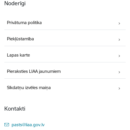
Noderīgi
Privātuma politika
Piekļūstamība
Lapas karte
Pieraksties LIAA jaunumiem
Sīkdatņu izvēles maiņa
Kontakti
E-pasts:
pasts@liaa.gov.lv