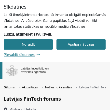
Pāriet uz lapas saturu
Sīkdatnes
Spied
lai meklētu
Enter
Lai šī tīmekļvietne darbotos, tā izmanto obligāti nepieciešamās
sīkdatnes. Ar Jūsu piekrišanu papildus šajā vietnē var tikt
izmantotas statistikas un sociālo mediju sīkdatnes.
Lūdzu, atzīmējiet savu izvēli:
Noraidīt
Apstiprināt visas
Pārvaldīt sīkdatnes
Sākums
Aktualitātes
Notikumu kalendārs
Latvijas FinTech forum
Latvijas FinTech forums
Atskaņot tekstu