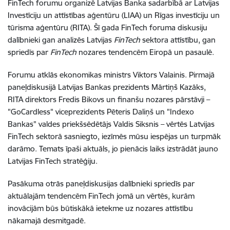
FinTech forumu organizē Latvijas Banka sadarbībā ar Latvijas
Investīciju un attīstības aģentūru (LIAA) un Rīgas investīciju un
tūrisma aģentūru (RITA). Šī gada FinTech foruma diskusiju
dalībnieki gan analizēs Latvijas
FinTech
sektora attīstību, gan
spriedīs par
FinTech
nozares tendencēm Eiropā un pasaulē.
Forumu atklās ekonomikas ministrs Viktors Valainis.
Pirmajā
paneļdiskusijā Latvijas Bankas prezidents Mārtiņš Kazāks,
RITA direktors Fredis Bikovs un finanšu nozares pārstāvji –
"GoCardless" viceprezidents Pēteris Daliņš un "Indexo
Bankas" valdes priekšsēdētājs Valdis Siksnis – vērtēs Latvijas
FinTech sektorā sasniegto, iezīmēs mūsu iespējas un turpmāk
darāmo. Temats īpaši aktuāls, jo pienācis laiks izstrādāt jauno
Latvijas FinTech stratēģiju.
Pasākuma otrās paneļdiskusijas dalībnieki spriedīs par
aktuālajām tendencēm FinTech jomā un vērtēs, kurām
inovācijām būs būtiskākā ietekme uz nozares attīstību
nākamajā desmitgadē.