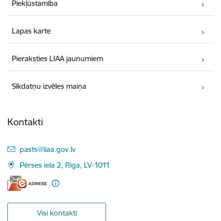
Piekļūstamība
Lapas karte
Pieraksties LIAA jaunumiem
Sīkdatņu izvēles maiņa
Kontakti
E-pasts:
pasts@liaa.gov.lv
Pērses iela 2, Rīga, LV-1011
Visi kontakti