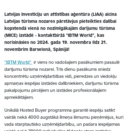
Latvijas Investīciju un attīstības aģentūra (LIAA) aicina
Latvijas tūrisma nozares pārstāvjus pieteikties dalībai
kopstendā vienā no nozīmīgākajām darījumu tūrisma
(MICE) izstādē - kontaktbiržā "IBTM World", kas
norisināsies no 2024. gada 19. novembra līdz 21.
novembrim Barselonā, Spānijā!
"IBTM World"
ir viens no vadošajiem pasākumiem pasaulē
darījumu tūrisma nozarei. Trīs dienu pasākums sniedz
koncentrētu uzņēmējdarbības vidi, pieredzes un viedokļu
apmaiņas iespējas izstādes dalībniekiem, darījumu tūrisma
pakalpojumu pircējiem un izstādes profesionālajiem
apmeklētājiem.
Unikālā Hosted Buyer programma garantē iespēju satikt
vairāk nekā 4000 augstākā līmeņa lēmumu pieņēmējus, kuri
vada starptautisko uzņēmējdarbību, un padara iespējamas