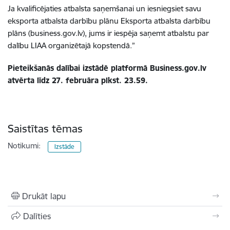
Ja kvalificējaties atbalsta saņemšanai un iesniegsiet savu
eksporta atbalsta darbību plānu Eksporta atbalsta darbību
plāns (business.gov.lv), jums ir iespēja saņemt atbalstu par
dalību LIAA organizētajā kopstendā.”
Pieteikšanās dalībai izstādē platformā Business.gov.lv
atvērta līdz 27. februāra plkst. 23.59.
Saistītas tēmas
Notikumi:
Izstāde
Drukāt lapu
Dalīties