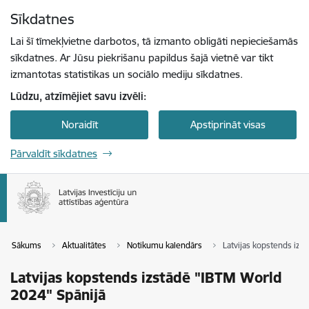
Pāriet uz lapas saturu
Sīkdatnes
Spied
lai meklētu
Enter
Lai šī tīmekļvietne darbotos, tā izmanto obligāti nepieciešamās
sīkdatnes. Ar Jūsu piekrišanu papildus šajā vietnē var tikt
izmantotas statistikas un sociālo mediju sīkdatnes.
Lūdzu, atzīmējiet savu izvēli:
Noraidīt
Apstiprināt visas
Pārvaldīt sīkdatnes
Sākums
Aktualitātes
Notikumu kalendārs
Latvijas kopstends izs
Latvijas kopstends izstādē "IBTM World
2024" Spānijā