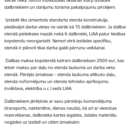
vairāk nekā 78000 individuālas tikšanās starp izstādes
dalībniekiem un darījumu tūrisma pakalpojumu pircējiem.
Izstādē tiks izmantota standarta stenda konstrukcija,
piedāvājot darba vietas ne vairāk kā 15 dalībniekiem. Ja dalībai
stendā pieteiksies mazāk nekā 6 dalībnieki, LIAA patur tiesības
kopstendu neorganizēt. Ņemot vērā izstādes specifiku,
stendā ir plānoti tikai darba galdi pārrunu veikšanai.
Dalības maksa kopstendā katram dalībniekam 2500 eur, kas
ietver maksu par daļu no stenda laukuma un darba vietu
stendā. Pārējās izmaksas – stenda laukuma atlikušo daļu,
stenda noformējumu un stenda tehnisko aprīkojumu
(noliktava, elektrība u.c.) sedz LIAA.
Dalībniekiem jārēķinās ar savu pārstāvju komandējuma
(transports, naktsmītne, dienas nauda), kā arī ar viesnīcas
rezervēšanas, dalībnieka kartes iegādes, izdales materiālu
nogādes uz izstādi un citām izmaksām.