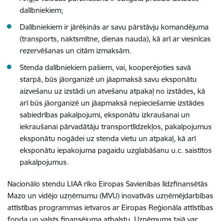
dalībniekiem;
Dalībniekiem ir jārēķinās ar savu pārstāvju komandējuma
(transports, naktsmītne, dienas nauda), kā arī ar viesnīcas
rezervēšanas un citām izmaksām.
Stenda dalībniekiem pašiem, vai, kooperējoties savā
starpā, būs jāorganizē un jāapmaksā savu eksponātu
aizvešanu uz izstādi un atvešanu atpakaļ no izstādes, kā
arī būs jāorganizē un jāapmaksā nepieciešamie izstādes
sabiedrības pakalpojumi, eksponātu izkraušanai un
iekraušanai pārvadātāju transportlīdzekļos, pakalpojumus
eksponātu nogādei uz stenda vietu un atpakaļ, kā arī
eksponātu iepakojuma pagaidu uzglabāšanu u.c. saistītos
pakalpojumus.
Nacionālo stendu LIAA rīko Eiropas Savienības līdzfinansētās
Mazo un vidējo uzņēmumu (MVU) inovatīvās uzņēmējdarbības
attīstības programmas ietvaros ar Eiropas Reģionāla attīstības
fonda un valsts finansējuma atbalstu. Uzņēmums tajā var