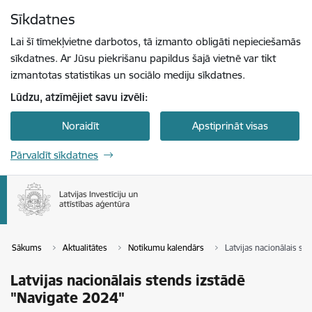
Pāriet uz lapas saturu
Sīkdatnes
Spied
lai meklētu
Enter
Lai šī tīmekļvietne darbotos, tā izmanto obligāti nepieciešamās
sīkdatnes. Ar Jūsu piekrišanu papildus šajā vietnē var tikt
izmantotas statistikas un sociālo mediju sīkdatnes.
Lūdzu, atzīmējiet savu izvēli:
Noraidīt
Apstiprināt visas
Pārvaldīt sīkdatnes
Sākums
Aktualitātes
Notikumu kalendārs
Latvijas nacionālais st
Latvijas nacionālais stends izstādē
"Navigate 2024"