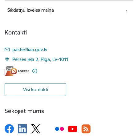
Sīkdatņu izvēles maiņa
Kontakti
E-pasts:
pasts@liaa.gov.lv
Pērses iela 2, Rīga, LV-1011
Visi kontakti
Sekojiet mums