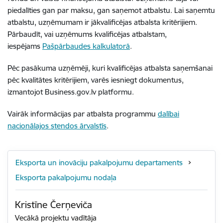
piedalīties gan par maksu, gan saņemot atbalstu. Lai saņemtu
atbalstu, uzņēmumam ir jākvalificējas atbalsta kritērijiem.
Pārbaudīt, vai uzņēmums kvalificējas atbalstam,
iespējams
Pašpārbaudes kalkulatorā
.
Pēc pasākuma uzņēmēji, kuri kvalificējas atbalsta saņemšanai
pēc kvalitātes kritērijiem, varēs iesniegt dokumentus,
izmantojot Business.gov.lv platformu.
Vairāk informācijas par atbalsta programmu
dalībai
nacionālajos stendos ārvalstīs
.
Eksporta un inovāciju pakalpojumu departaments
Eksporta pakalpojumu nodaļa
Kristīne Čerņeviča
Vecākā projektu vadītāja