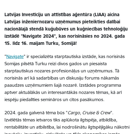
Latvijas Investīciju un attīstības aģentūra (LIAA) aicina
Latvijas inženiernozaru uzņēmumus pieteikties dalībai
nacionālajā stendā kuģubūves un kuģniecības tehnoloģiju
izstādē "Navigate 2024", kas norisināsies no 2024. gada
15. līdz 16. maijam Turku, Somijā!
"
Navigate
"
ir specializēta starptautiska izstāde, kas norisinās
Somijas pilsētā Turku reizi divos gados un piesaista
starptautiskus nozares profesionāļus un uzņēmumus. Tā
norisinās arī kā sadarbības un diskusiju forums nākamās
paaudzes uzņēmumiem šajā nozarē. Izstādes programma
aptver aktuālākās un interesantākās nozares tēmas, kā arī
iespēju piedalīties semināros un citos pasākumos.
2024. gada galvenā tēma būs "
Cargo, Cruise & Crew
".
Izvēlētās tēmas ietvaros tiks aplūkota ilgtspēja, atbildība,
rentabilitāte un atbilstība, lai nodrošinātu ilgtspējīgāku nākotni