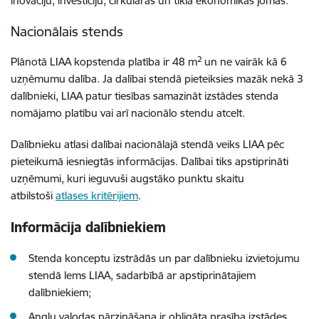
inovāciju, investīciju, cirkulārās un tīkla ekonomikas jomās.
Nacionālais stends
2
Plānotā LIAA kopstenda platība ir 48 m
un ne vairāk kā 6
uzņēmumu dalība. Ja dalībai stendā pieteiksies mazāk nekā 3
dalībnieki, LIAA patur tiesības samazināt izstādes stenda
nomājamo platību vai arī nacionālo stendu atcelt.
Dalībnieku atlasi dalībai nacionālajā stendā veiks LIAA pēc
pieteikumā iesniegtās informācijas. Dalībai tiks apstiprināti
uzņēmumi,
kuri ieguvuši augstāko punktu skaitu
atbilstoši
atlases kritērijiem
.
Informācija dalībniekiem
Stenda konceptu izstrādās un par dalībnieku izvietojumu
stendā lems LIAA, sadarbībā ar apstiprinātajiem
dalībniekiem;
Angļu valodas pārzināšana ir obligāta prasība izstādes