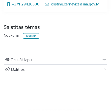
+371 29426500
E-pasts:
kristine.cernevica@liaa.gov.lv
Saistītas tēmas
Notikumi:
Izstāde
Drukāt lapu
Dalīties