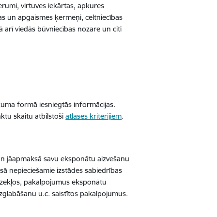
erumi, virtuves iekārtas, apkures
rtas un apgaismes ķermeņi, celtniecības
ā arī viedās būvniecības nozare un citi
eikuma formā iesniegtās informācijas.
ktu skaitu atbilstoši
atlases kritērijiem
.
ē un jāapmaksā savu eksponātu aizvešanu
ksā nepieciešamie izstādes sabiedrības
īdzekļos, pakalpojumus eksponātu
zglabāšanu u.c. saistītos pakalpojumus.