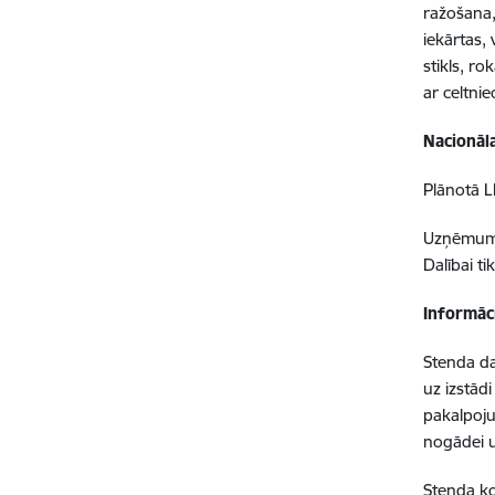
ražošana,
iekārtas,
stikls, r
ar celtnie
Nacionāl
Plānotā L
Uzņēmumi 
Dalībai t
Informāc
Stenda da
uz izstād
pakalpoju
nogādei u
Stenda ko