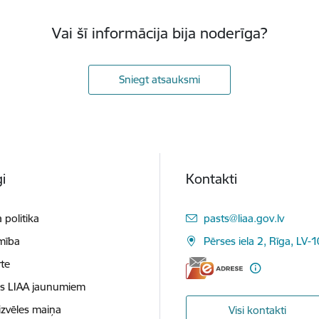
Vai šī informācija bija noderīga?
Sniegt atsauksmi
i
Kontakti
E-pasts:
 politika
pasts@liaa.gov.lv
mība
Pērses iela 2, Rīga, LV-
te
es LIAA jaunumiem
izvēles maiņa
Visi kontakti