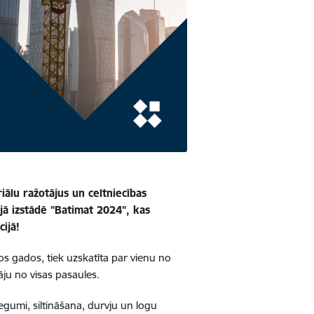
riālu ražotājus un celtniecības
jā izstādē "Batimat 2024", kas
ijā!
ivos gados, tiek uzskatīta par vienu no
āju no visas pasaules.
egumi, siltināšana, durvju un logu