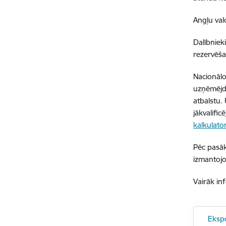
Angļu val
Dalībniek
rezervēš
Nacionālo
uzņēmējda
atbalstu.
jākvalifi
kalkulato
Pēc pasāk
izmantojo
Vairāk in
Eksp