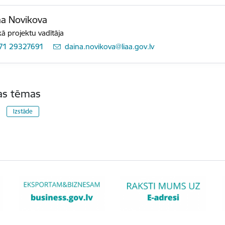
a Novikova
ā projektu vadītāja
71 29327691
E-pasts:
daina.novikova@liaa.gov.lv
tas tēmas
Izstāde