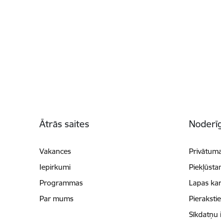
Kājene
Ātrās saites
Noderīg
Vakances
Privātuma
Iepirkumi
Piekļūsta
Programmas
Lapas kar
Par mums
Pieraksti
Sīkdatņu 