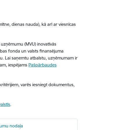
tne, dienas nauda), kā arī ar viesnīcas
jo uzņēmumu (MVU) inovatīvās
ības fonda un valsts finansējuma
stu. Lai saņemtu atbalstu, uzņēmumam ir
lstam, iespējams
Pašpārbaudes
kritērijiem, varēs iesniegt dokumentus,
alstīs
.
jumu nodaļa