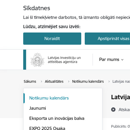
Pāriet uz lapas saturu
Sīkdatnes
Lai šī tīmekļvietne darbotos, tā izmanto obligāti nepiec
Lūdzu, atzīmējiet savu izvēli:
Noraidīt
Apstiprināt visas
Par mums
Sākums
Aktualitātes
Notikumu kalendārs
Latvijas n
Latvij
Notikumu kalendārs
Jaunumi
Atska
Eksporta un inovācijas balva
Publicēts: 
EXPO 2025 Osaka