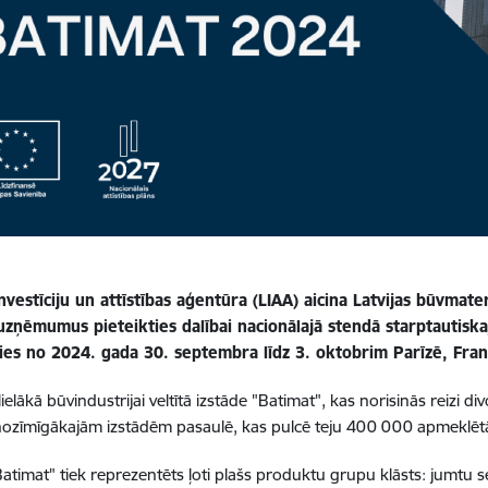
Investīciju un attīstības aģentūra (LIAA) aicina Latvijas būvmate
uzņēmumus pieteikties dalībai nacionālajā stendā starptautiska
sies no 2024. gada 30. septembra līdz 3. oktobrim Parīzē, Franc
lielākā būvindustrijai veltītā izstāde "Batimat", kas norisinās reizi d
ozīmīgākajām izstādēm pasaulē, kas pulcē teju 400 000 apmeklēt
Batimat" tiek reprezentēts ļoti plašs produktu grupu klāsts: jumtu s