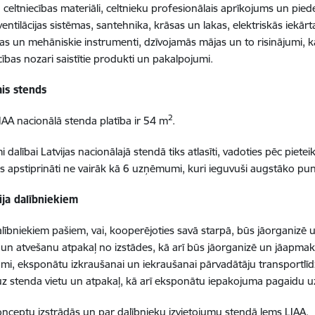
 celtniecības materiāli, celtnieku profesionālais aprīkojums un pied
 ventilācijas sistēmas, santehnika, krāsas un lakas, elektriskās iekā
okas un mehāniskie instrumenti, dzīvojamās mājas un to risinājumi, k
cības nozari saistītie produkti un pakalpojumi.
ais stends
2
IAA nacionālā stenda platība ir 54 m
.
dalībai Latvijas nacionālajā stendā tiks atlasīti, vadoties pēc piet
iks apstiprināti ne vairāk kā 6 uzņēmumi, kuri ieguvuši augstāko pun
ija dalībniekiem
lībniekiem pašiem, vai, kooperējoties savā starpā, būs jāorganiz
i un atvešanu atpakaļ no izstādes, kā arī būs jāorganizē un jāapma
mi, eksponātu izkraušanai un iekraušanai pārvadātāju transportl
z stenda vietu un atpakaļ, kā arī eksponātu iepakojuma pagaidu u
nceptu izstrādās un par dalībnieku izvietojumu stendā lems LIAA.