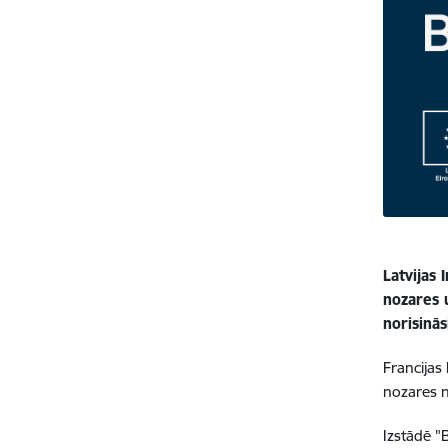
Latvijas 
nozares 
norisinā
Francijas 
nozares n
Izstādē "