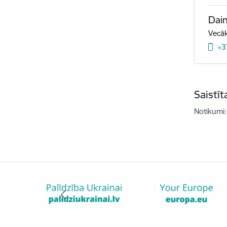
Dain
Vecāk
+3
Saistī
Notikumi: