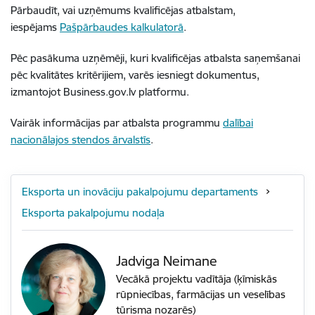
Pārbaudīt, vai uzņēmums kvalificējas atbalstam,
iespējams
Pašpārbaudes kalkulatorā
.
Pēc pasākuma uzņēmēji, kuri kvalificējas atbalsta saņemšanai
pēc kvalitātes kritērijiem, varēs iesniegt dokumentus,
izmantojot Business.gov.lv platformu.
Vairāk informācijas par atbalsta programmu
dalībai
nacionālajos stendos ārvalstīs
.
Eksporta un inovāciju pakalpojumu departaments
Eksporta pakalpojumu nodaļa
Jadviga Neimane
Vecākā projektu vadītāja (ķīmiskās
rūpniecības, farmācijas un veselības
tūrisma nozarēs)