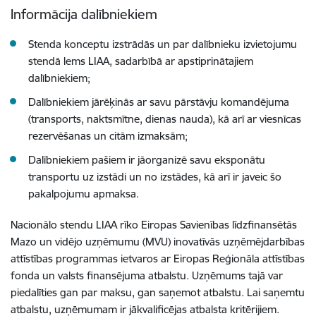
Informācija dalībniekiem
Stenda konceptu izstrādās un par dalībnieku izvietojumu
stendā lems LIAA, sadarbībā ar apstiprinātajiem
dalībniekiem;
Dalībniekiem jārēķinās ar savu pārstāvju komandējuma
(transports, naktsmītne, dienas nauda), kā arī ar viesnīcas
rezervēšanas un citām izmaksām;
Dalībniekiem pašiem ir jāorganizē savu eksponātu
transportu uz izstādi un no izstādes, kā arī ir javeic šo
pakalpojumu apmaksa.
Nacionālo stendu LIAA rīko Eiropas Savienības līdzfinansētās
Mazo un vidējo uzņēmumu (MVU) inovatīvās uzņēmējdarbības
attīstības programmas ietvaros ar Eiropas Reģionāla attīstības
fonda un valsts finansējuma atbalstu. Uzņēmums tajā var
piedalīties gan par maksu, gan saņemot atbalstu. Lai saņemtu
atbalstu, uzņēmumam ir jākvalificējas atbalsta kritērijiem.