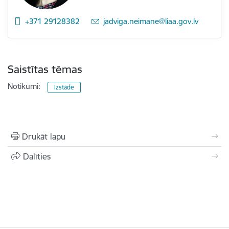
+371 29128382
E-pasts:
jadviga.neimane@liaa.gov.lv
Saistītas tēmas
Notikumi:
Izstāde
Drukāt lapu
Dalīties