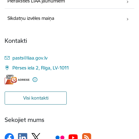
Pieraksties LIAA jaunumiem
Sīkdatņu izvēles maiņa
Kontakti
E-pasts:
pasts@liaa.gov.lv
Pērses iela 2, Rīga, LV-1011
Visi kontakti
Sekojiet mums