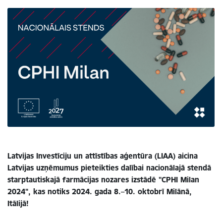
Latvijas Investīciju un attīstības aģentūra (LIAA) aicina
Latvijas uzņēmumus pieteikties dalībai nacionālajā stendā
starptautiskajā farmācijas nozares izstādē "CPHI Milan
2024", kas notiks 2024. gada 8.–10. oktobrī Milānā,
Itālijā!