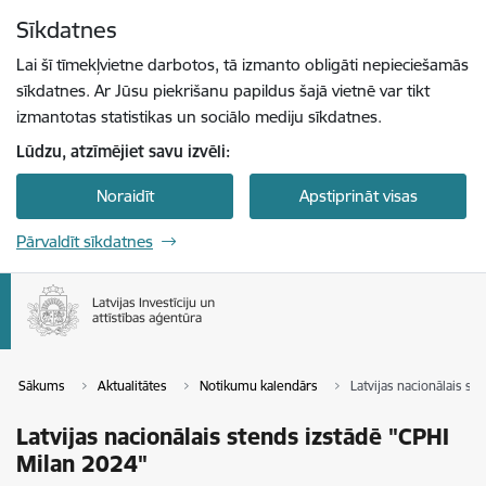
Pāriet uz lapas saturu
Sīkdatnes
Spied
lai meklētu
Enter
Lai šī tīmekļvietne darbotos, tā izmanto obligāti nepieciešamās
sīkdatnes. Ar Jūsu piekrišanu papildus šajā vietnē var tikt
izmantotas statistikas un sociālo mediju sīkdatnes.
Lūdzu, atzīmējiet savu izvēli:
Noraidīt
Apstiprināt visas
Pārvaldīt sīkdatnes
Sākums
Aktualitātes
Notikumu kalendārs
Latvijas nacionālais st
Latvijas nacionālais stends izstādē "CPHI
Milan 2024"