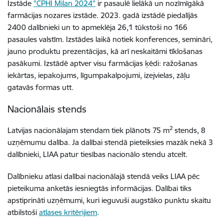
Izstāde
"
CPHI Milan 2024"
ir pasaulē lielākā un nozīmīgākā
farmācijas nozares izstāde. 2023. gadā izstādē piedalījās
2400 dalībnieki un to apmeklēja 26,1 tūkstoši no 166
pasaules valstīm. I
zstādes laikā notiek konferences, semināri,
jauno produktu prezentācijas, kā arī neskaitāmi tīklošanas
pasākumi.
Izstādē aptver visu farmācijas ķēdi: ražošanas
iekārtas, iepakojums, līgumpakalpojumi, izejvielas, zāļu
gatavās formas utt.
Nacionālais stends
2
Latvijas nacionālajam stendam tiek plānots 75 m
stends, 8
uzņēmumu dalība. Ja dalībai stendā pieteiksies mazāk nekā 3
dalībnieki, LIAA patur tiesības nacionālo stendu atcelt.
Dalībnieku atlasi dalībai nacionālajā stendā veiks LIAA pēc
pieteikuma anketās iesniegtās informācijas. Dalībai tiks
apstiprināti uzņēmumi,
kuri ieguvuši augstāko punktu skaitu
atbilstoši
atlases kritērijiem
.