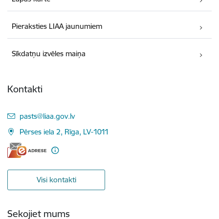
Pieraksties LIAA jaunumiem
Sīkdatņu izvēles maiņa
Kontakti
E-pasts:
pasts@liaa.gov.lv
Pērses iela 2, Rīga, LV-1011
Visi kontakti
Sekojiet mums