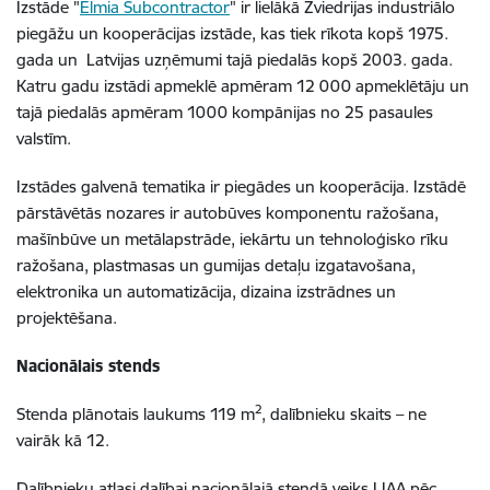
Izstāde "
Elmia Subcontractor
" ir lielākā Zviedrijas industriālo
piegāžu un kooperācijas izstāde, kas tiek rīkota kopš 1975.
gada un Latvijas uzņēmumi tajā piedalās kopš 2003. gada.
Katru gadu izstādi apmeklē apmēram 12 000 apmeklētāju un
tajā piedalās apmēram 1000 kompānijas no 25 pasaules
valstīm.
Izstādes galvenā tematika ir piegādes un kooperācija. Izstādē
pārstāvētās nozares ir autobūves komponentu ražošana,
mašīnbūve un metālapstrāde, iekārtu un tehnoloģisko rīku
ražošana, plastmasas un gumijas detaļu izgatavošana,
elektronika un automatizācija, dizaina izstrādnes un
projektēšana.
Nacionālais stends
2
Stenda plānotais laukums 119 m
, dalībnieku skaits – ne
vairāk kā 12.
Dalībnieku atlasi dalībai nacionālajā stendā veiks LIAA pēc