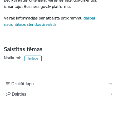
pēc kvalitātes kritērijiem, varēs iesniegt dokumentus,
izmantojot Business.gov.lv platformu.
Vairāk informācijas par atbalsta programmu
dalībai
nacionālajos stendos ārvalstīs
.
Saistītas tēmas
Notikumi:
Izstāde
Drukāt lapu
Dalīties