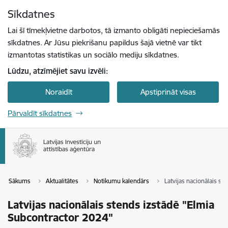
Pāriet uz lapas saturu
Sīkdatnes
Spied
lai meklētu
Enter
Lai šī tīmekļvietne darbotos, tā izmanto obligāti nepieciešamās
sīkdatnes. Ar Jūsu piekrišanu papildus šajā vietnē var tikt
izmantotas statistikas un sociālo mediju sīkdatnes.
Lūdzu, atzīmējiet savu izvēli:
Noraidīt
Apstiprināt visas
Pārvaldīt sīkdatnes
Sākums
Aktualitātes
Notikumu kalendārs
Latvijas nacionālais s
Latvijas nacionālais stends izstādē "Elmia
Subcontractor 2024"