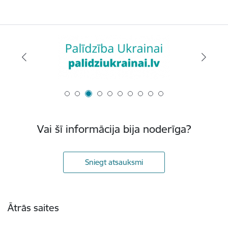
Vai šī informācija bija noderīga?
Sniegt atsauksmi
Kājene
Ātrās saites