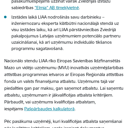
pasākumuespējams uzzināt vairāk Zviedrijas izstāžu
sabiedrības
"Elmia" AB tīmekļvietnē
.
Izstādes laikā LIAA nodrošinās savu darbinieku –
inženiernozaru eksperta klātbūtni nacionālajā stendā uz
visu izstādes laiku, kā arī LIAA pārstāvniecības Zviedrijā
pakalpojumus Latvijas uzņēmumiem potenciālo partneru
uzaicināšanai, kā arī uzņēmumu individuālo tikšanos
programmu sagatavošanā.
Nacionālo stendu LIAA rīko Eiropas Savienības līdzfinansētās
Mazo un vidējo uzņēmumu (MVU) inovatīvās uzņēmējdarbības
attīstības programmas ietvaros ar Eiropas Reģionāla attīstības
fonda un valsts finansējuma atbalstu. Uzņēmums tajā var
piedalīties gan par maksu, gan saņemot atbalstu. Lai saņemtu
atbalstu, uzņēmumam ir jākvalificējas atbalsta kritērijiem.
Pārbaudīt, vai uzņēmums kvalificējas atbalstam,
iespējams
Pašpārbaudes kalkulatorā
.
Pēc pasākuma uzņēmēji, kuri kvalificējas atbalsta saņemšanai