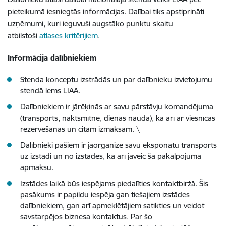
pieteikumā iesniegtās informācijas. Dalībai tiks apstiprināti
uzņēmumi, kuri ieguvuši augstāko punktu skaitu
atbilstoši
atlases kritērijiem
.
Informācija dalībniekiem
Stenda konceptu izstrādās un par dalībnieku izvietojumu
stendā lems LIAA.
Dalībniekiem ir jārēķinās ar savu pārstāvju komandējuma
(transports, naktsmītne, dienas nauda), kā arī ar viesnīcas
rezervēšanas un citām izmaksām. \
Dalībnieki pašiem ir jāorganizē savu eksponātu transports
uz izstādi un no izstādes, kā arī jāveic šā pakalpojuma
apmaksu.
Izstādes laikā būs iespējams piedalīties kontaktbiržā. Šis
pasākums ir papildu iespēja gan tiešajiem izstādes
dalībniekiem, gan arī apmeklētājiem satikties un veidot
savstarpējos biznesa kontaktus. Par šo