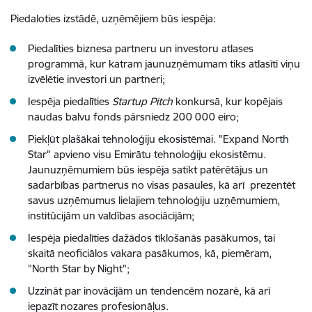
Piedaloties izstādē, uzņēmējiem būs iespēja:
Piedalīties biznesa partneru un investoru atlases
programmā, kur katram jaunuzņēmumam tiks atlasīti viņu
izvēlētie investori un partneri;
Iespēja piedalīties
Startup Pitch
konkursā, kur kopējais
naudas balvu fonds pārsniedz 200 000 eiro;
Piekļūt plašākai tehnoloģiju ekosistēmai. "Expand North
Star" apvieno visu Emirātu tehnoloģiju ekosistēmu.
Jaunuzņēmumiem būs iespēja satikt patērētājus un
sadarbības partnerus no visas pasaules, kā arī prezentēt
savus uzņēmumus lielajiem tehnoloģiju uzņēmumiem,
institūcijām un valdības asociācijām;
Iespēja piedalīties dažādos tīklošanās pasākumos, tai
skaitā neoficiālos vakara pasākumos, kā, piemēram,
"North Star by Night";
Uzzināt par inovācijām un tendencēm nozarē, kā arī
iepazīt nozares profesionāļus.