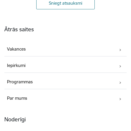
Sniegt atsauksmi
Kājene
Ātrās saites
Vakances
Iepirkumi
Programmas
Par mums
Noderīgi