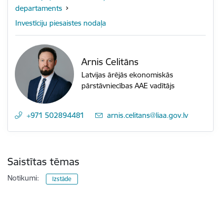
departaments
Investīciju piesaistes nodaļa
Arnis Celitāns
Latvijas ārējās ekonomiskās
pārstāvniecības AAE vadītājs
+971 502894481
E-pasts:
arnis.celitans@liaa.gov.lv
Saistītas tēmas
Notikumi:
Izstāde