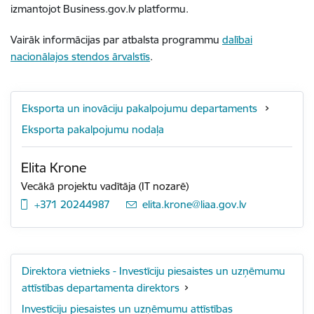
izmantojot Business.gov.lv platformu.
Vairāk informācijas par atbalsta programmu
dalībai
nacionālajos stendos ārvalstīs
.
Eksporta un inovāciju pakalpojumu departaments
Eksporta pakalpojumu nodaļa
Elita Krone
Vecākā projektu vadītāja (IT nozarē)
+371 20244987
E-pasts:
elita.krone@liaa.gov.lv
Direktora vietnieks - Investīciju piesaistes un uzņēmumu
attīstības departamenta direktors
Investīciju piesaistes un uzņēmumu attīstības