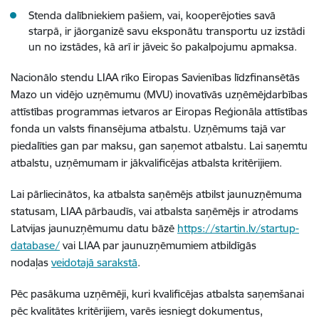
Stenda dalībniekiem pašiem, vai, kooperējoties savā
starpā, ir jāorganizē savu eksponātu transportu uz izstādi
un no izstādes, kā arī ir jāveic šo pakalpojumu apmaksa.
Nacionālo stendu LIAA rīko Eiropas Savienības līdzfinansētās
Mazo un vidējo uzņēmumu (MVU) inovatīvās uzņēmējdarbības
attīstības programmas ietvaros ar Eiropas Reģionāla attīstības
fonda un valsts finansējuma atbalstu. Uzņēmums tajā var
piedalīties gan par maksu, gan saņemot atbalstu. Lai saņemtu
atbalstu, uzņēmumam ir jākvalificējas atbalsta kritērijiem.
Lai pārliecinātos, ka atbalsta saņēmējs atbilst jaunuzņēmuma
statusam, LIAA pārbaudīs, vai atbalsta saņēmējs ir atrodams
Latvijas jaunuzņēmumu datu bāzē
https://startin.lv/startup-
database/
vai LIAA par jaunuzņēmumiem atbildīgās
nodaļas
veidotajā sarakstā
.
Pēc pasākuma uzņēmēji, kuri kvalificējas atbalsta saņemšanai
pēc kvalitātes kritērijiem, varēs iesniegt dokumentus,