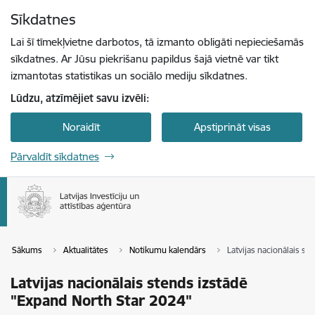
Pāriet uz lapas saturu
Sīkdatnes
Spied
lai meklētu
Enter
Lai šī tīmekļvietne darbotos, tā izmanto obligāti nepieciešamās
sīkdatnes. Ar Jūsu piekrišanu papildus šajā vietnē var tikt
izmantotas statistikas un sociālo mediju sīkdatnes.
Lūdzu, atzīmējiet savu izvēli:
Noraidīt
Apstiprināt visas
Pārvaldīt sīkdatnes
Sākums
Aktualitātes
Notikumu kalendārs
Latvijas nacionālais s
Latvijas nacionālais stends izstādē
"Expand North Star 2024"