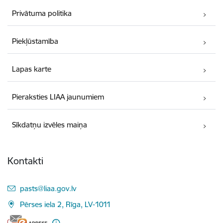
Privātuma politika
Piekļūstamība
Lapas karte
Pieraksties LIAA jaunumiem
Sīkdatņu izvēles maiņa
Kontakti
E-pasts:
pasts@liaa.gov.lv
Pērses iela 2, Rīga, LV-1011