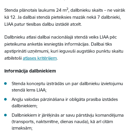
2
Stenda plānotais laukums 24 m
, dalībnieku skaits – ne vairāk
kā 12. Ja dalībai stendā pieteiksies mazāk nekā 7 dalībnieki,
LIAA patur tiesības dalību izstādē atcelt.
Dalībnieku atlasi dalībai nacionālajā stendā veiks LIAA pēc
pieteikuma anketās iesniegtās informācijas. Dalībai tiks
apstiprināti uzņēmumi, kuri ieguvuši augstāko punktu skaitu
atbilstoši
atlases kritērijiem
.
Informācija dalībniekiem
Stenda konceptu izstrādās un par dalībnieku izvietojumu
stendā lems LIAA;
Angļu valodas pārzināšana ir obligāta prasība izstādes
dalībniekiem;
Dalībniekiem ir jārēķinās ar savu pārstāvju komandējuma
(transports, naktsmītne, dienas nauda), kā arī citām
izmaksām;