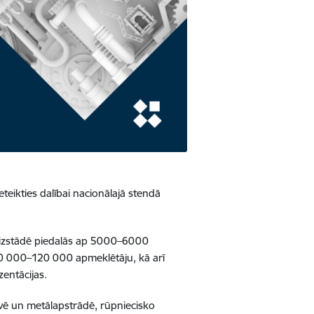
eteikties dalībai nacionālajā stendā
du izstādē piedalās ap 5000–6000
00 000–120 000 apmeklētāju, kā arī
entācijas.
ūvē un metālapstrādē, rūpniecisko