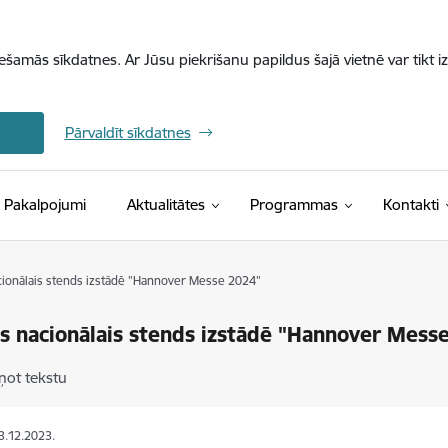
iešamās sīkdatnes. Ar Jūsu piekrišanu papildus šajā vietnē var tikt i
Pārvaldīt sīkdatnes
Pakalpojumi
Aktualitātes
Programmas
Kontakti
acionālais stends izstādē "Hannover Messe 2024"
as nacionālais stends izstādē "Hannover Mess
ņot tekstu
13.12.2023.