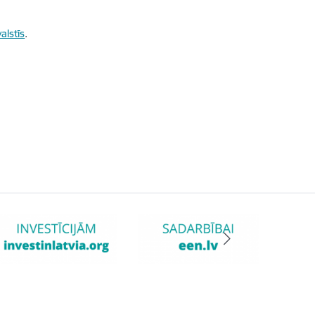
alstīs
.