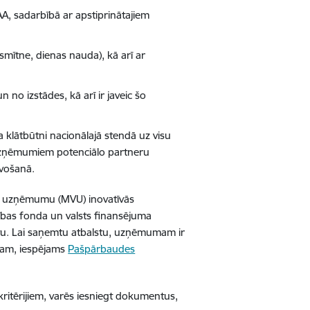
A, sadarbībā ar apstiprinātajiem
mītne, dienas nauda), kā arī ar
 no izstādes, kā arī ir javeic šo
 klātbūtni nacionālajā stendā uz visu
s uzņēmumiem potenciālo partneru
avošanā.
jo uzņēmumu (MVU) inovatīvās
ības fonda un valsts finansējuma
stu. Lai saņemtu atbalstu, uzņēmumam ir
lstam, iespējams
Pašpārbaudes
kritērijiem, varēs iesniegt dokumentus,