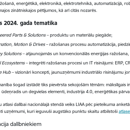
ažošanā, enerģētikā, elektronikā, elektrotehnikā, automatizācijā, ro
majos zinātniskajos pētījumos, kā arī citās nozarēs.
es 2024. gada tematika
eered Parts & Solutions
– produktu un materiālu piegāde;
ation, Motion & Drives
– ražošanas procesu automatizācija, piedzi
y Solutions
– atjaunojamās un konvencionālās enerģijas ražošana, a
al Ecosystems
– integrēti ražošanas procesi un IT risinājumi: ERP, 
e Hub
– vizionāri koncepti, jaunuzņēmumi industriālo risinājumu jom
anība šogad izstādē tiks pievērsta sekojošām tēmām: mākslīgais int
 ūdeņradis un degvielas elementi, industrija 4.0, enerģētikas pārva
u atlasi dalībai nacionālajā stendā veiks LIAA pēc pieteikuma anketās
āti uzņēmumi, kuri ieguvuši augstāko punktu skaitu atbilstoši
atlase
cija dalībniekiem