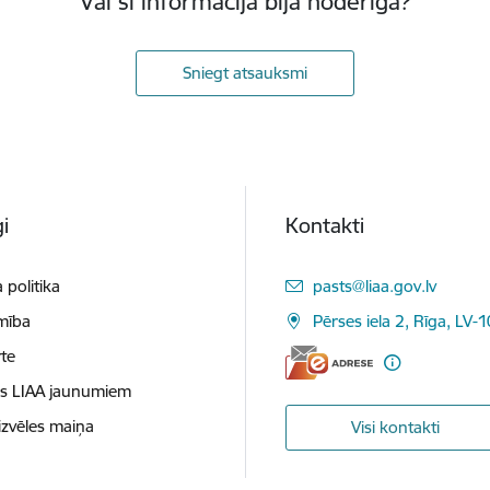
Vai šī informācija bija noderīga?
Sniegt atsauksmi
i
Kontakti
E-pasts:
 politika
pasts@liaa.gov.lv
mība
Pērses iela 2, Rīga, LV-
te
es LIAA jaunumiem
izvēles maiņa
Visi kontakti