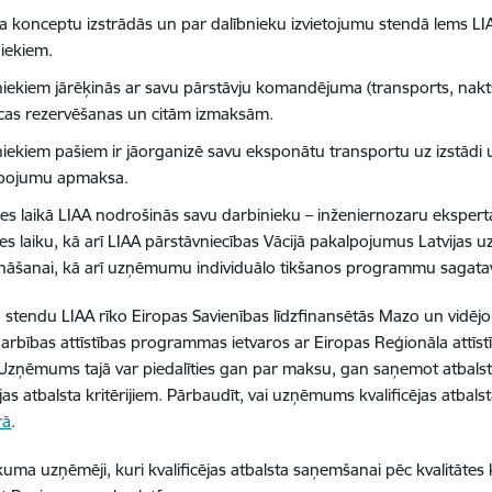
a konceptu izstrādās un par dalībnieku izvietojumu stendā lems LIA
niekiem.
niekiem jārēķinās ar savu pārstāvju komandējuma (transports, nakts
īcas rezervēšanas un citām izmaksām.
iekiem pašiem ir jāorganizē savu eksponātu transportu uz izstādi un
pojumu apmaksa.
des laikā LIAA nodrošinās savu darbinieku – inženiernozaru eksperta
des laiku, kā arī LIAA pārstāvniecības Vācijā pakalpojumus Latvija
ināšanai, kā arī uzņēmumu individuālo tikšanos programmu sagat
 stendu LIAA rīko Eiropas Savienības līdzfinansētās Mazo un vidē
rbības attīstības programmas ietvaros ar Eiropas Reģionāla attīst
 Uzņēmums tajā var piedalīties gan par maksu, gan saņemot atbal
cējas atbalsta kritērijiem. Pārbaudīt, vai uzņēmums kvalificējas atba
rā
.
uma uzņēmēji, kuri kvalificējas atbalsta saņemšanai pēc kvalitātes 