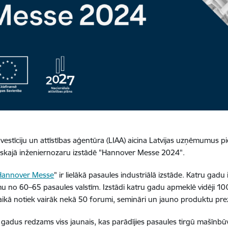
nvestīciju un attīstības aģentūra (LIAA) aicina Latvijas uzņēmumus pi
iskajā inženiernozaru izstādē "Hannover Messe 2024".
Hannover Messe
" ir lielākā pasaules industriālā izstāde. Katru ga
no 60–65 pasaules valstīm. Izstādi katru gadu apmeklē vidēji 1
laikā notiek vairāk nekā 50 forumi, semināri un jauno produktu prez
k gadus redzams viss jaunais, kas parādījies pasaules tirgū mašīnb