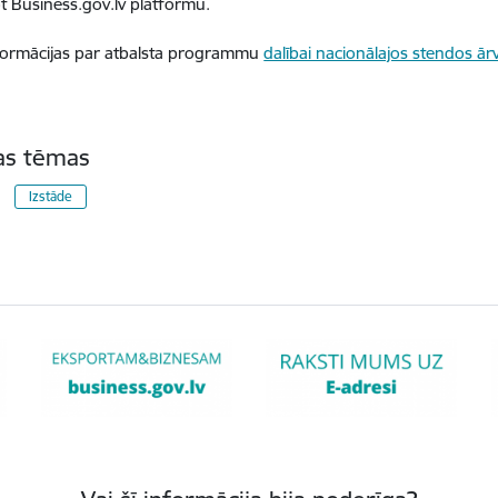
t Business.gov.lv platformu.
formācijas par atbalsta programmu
dalībai nacionālajos stendos ārv
tas tēmas
Izstāde