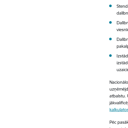
Stend
dalīb
Dalīb
viesn
Dalībn
pakal
Izstā
izstā
uzaic
Nacionālo
uzņēmējda
atbalstu.
jākvalifi
kalkulato
Pēc pasāk