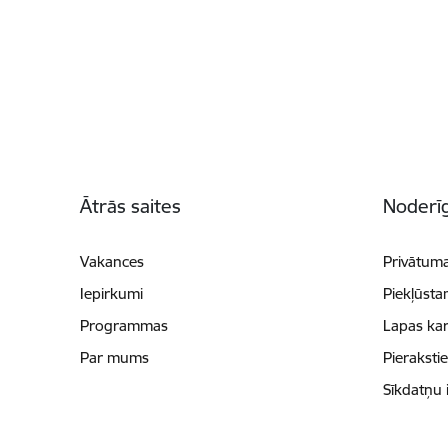
Kājene
Ātrās saites
Noderīg
Vakances
Privātuma
Iepirkumi
Piekļūsta
Programmas
Lapas kar
Par mums
Pieraksti
Sīkdatņu 