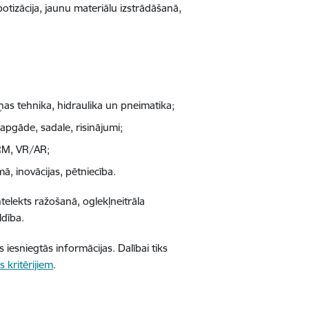
botizācija, jaunu materiālu izstrādāšanā,
ņas tehnika, hidraulika un pneimatika;
pgāde, sadale, risinājumi;
CRM, VR/AR;
ā, inovācijas, pētniecība.
elekts ražošanā, oglekļneitrāla
ldība.
 iesniegtās informācijas. Dalībai tiks
s kritērijiem
.