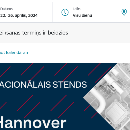
Datums
Laiks
22.–26. aprīlis, 2024
Visu dienu
eikšanās termiņš ir beidzies
not kalendāram