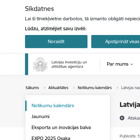
Pāriet uz lapas saturu
Sīkdatnes
Lai šī tīmekļvietne darbotos, tā izmanto obligāti nepiec
Lūdzu, atzīmējiet savu izvēli:
Noraidīt
Apstiprināt visas
Par mums
Sākums
Aktualitātes
Notikumu kalendārs
Latvijas n
Latvij
Notikumu kalendārs
Jaunumi
Atska
Eksporta un inovācijas balva
Publicēts: 
EXPO 2025 Osaka