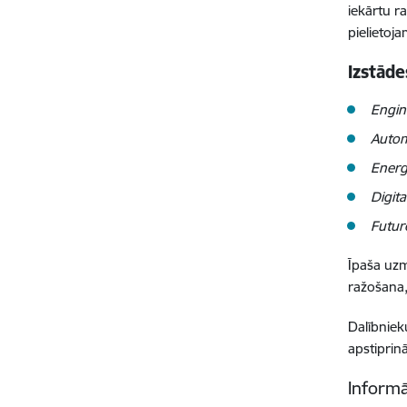
iekārtu r
pielietoja
Izstād
Engin
Autom
Energ
Digit
Futur
Īpaša uzm
ražošana,
Dalībniek
apstiprin
Informā