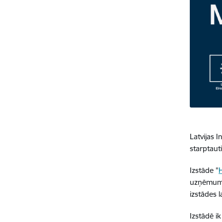
Latvijas I
starptaut
Izstāde "
uzņēmumu 
izstādes 
Izstādē i