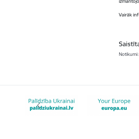
izmantojo
Vairāk in
Saistī
Notikumi: