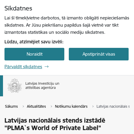
Pāriet uz lapas saturu
Sīkdatnes
Spied
lai meklētu
Enter
Lai šī tīmekļvietne darbotos, tā izmanto obligāti nepieciešamās
sīkdatnes. Ar Jūsu piekrišanu papildus šajā vietnē var tikt
izmantotas statistikas un sociālo mediju sīkdatnes.
Lūdzu, atzīmējiet savu izvēli:
Noraidīt
Apstiprināt visas
Pārvaldīt sīkdatnes
Sākums
Aktualitātes
Notikumu kalendārs
Latvijas nacionālais s
Latvijas nacionālais stends izstādē
"PLMA`s World of Private Label"