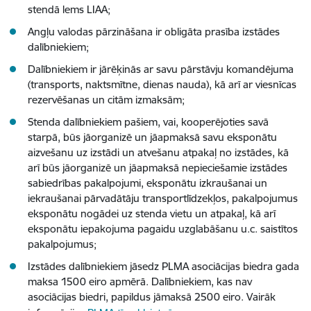
stendā lems LIAA;
Angļu valodas pārzināšana ir obligāta prasība izstādes
dalībniekiem;
Dalībniekiem ir jārēķinās ar savu pārstāvju komandējuma
(transports, naktsmītne, dienas nauda), kā arī ar viesnīcas
rezervēšanas un citām izmaksām;
Stenda dalībniekiem pašiem, vai, kooperējoties savā
starpā, būs jāorganizē un jāapmaksā savu eksponātu
aizvešanu uz izstādi un atvešanu atpakaļ no izstādes, kā
arī būs jāorganizē un jāapmaksā nepieciešamie izstādes
sabiedrības pakalpojumi, eksponātu izkraušanai un
iekraušanai pārvadātāju transportlīdzekļos, pakalpojumus
eksponātu nogādei uz stenda vietu un atpakaļ, kā arī
eksponātu iepakojuma pagaidu uzglabāšanu u.c. saistītos
pakalpojumus;
Izstādes dalībniekiem jāsedz PLMA asociācijas biedra gada
maksa 1500 eiro apmērā. Dalībniekiem, kas nav
asociācijas biedri, papildus jāmaksā 2500 eiro. Vairāk