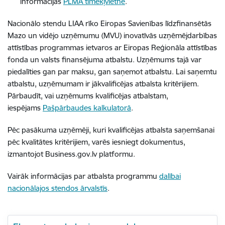
informācijas
PLMA tīmekļvietnē
.
Nacionālo stendu LIAA rīko Eiropas Savienības līdzfinansētās
Mazo un vidējo uzņēmumu (MVU) inovatīvās uzņēmējdarbības
attīstības programmas ietvaros ar Eiropas Reģionāla attīstības
fonda un valsts finansējuma atbalstu. Uzņēmums tajā var
piedalīties gan par maksu, gan saņemot atbalstu. Lai saņemtu
atbalstu, uzņēmumam ir jākvalificējas atbalsta kritērijiem.
Pārbaudīt, vai uzņēmums kvalificējas atbalstam,
iespējams
Pašpārbaudes kalkulatorā
.
Pēc pasākuma uzņēmēji, kuri kvalificējas atbalsta saņemšanai
pēc kvalitātes kritērijiem, varēs iesniegt dokumentus,
izmantojot Business.gov.lv platformu.
Vairāk informācijas par atbalsta programmu
dalībai
nacionālajos stendos ārvalstīs
.