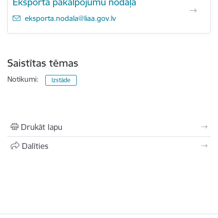
Eksporta pakalpojumu nodaļa
E-pasts:
eksporta.nodala@liaa.gov.lv
Saistītas tēmas
Notikumi:
Izstāde
Drukāt lapu
Dalīties