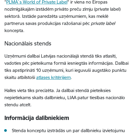
"
PLMA`s World of Private Label
" ir viena no Eiropas
nozīmīgākajām izstādēm privāto preču zīmju (private label)
sektorā. Izstāde paredzēta uzņēmumiem, kas meklē
partnerus savas produkcijas ražošanai pēc
private label
koncepta.
Nacionālais stends
Uzņēmumi dalībai Latvijas nacionālajā stendā tiks atlasīti,
vadoties pēc pieteikuma formā iesniegtās informācijas. Dalībai
tiks apstiprināti 10 uzņēmumi, kuri ieguvuši augstāko punktu
skaitu atbilstoši
atlases kritērijiem
.
Halles vieta tiks precizēta. Ja dalībai stendā pieteiksies
nepietiekams skaits dalībnieku, LIAA patur tiesības nacionālo
stendu atcelt.
Informācija dalībniekiem
Stenda konceptu izstrādās un par dalībnieku izvietojumu