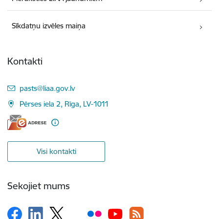
Sīkdatņu izvēles maiņa
Kontakti
E-pasts:
pasts@liaa.gov.lv
Pērses iela 2, Rīga, LV-1011
Visi kontakti
Sekojiet mums