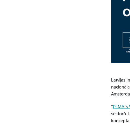
Latvijas I
nacionāla
Amsterda
"
PLMA`s W
sektorā. 
koncepta