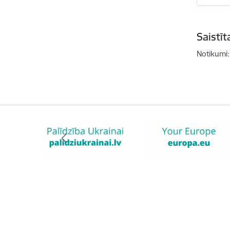
Saistī
Notikumi: