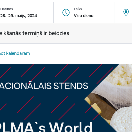
Datums
Laiks
28.–29. maijs, 2024
Visu dienu
eikšanās termiņš ir beidzies
not kalendāram