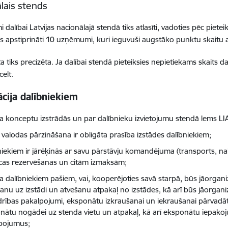
lais stends
dalībai Latvijas nacionālajā stendā tiks atlasīti, vadoties pēc piet
iks apstiprināti 10 uzņēmumi, kuri ieguvuši augstāko punktu skaitu a
ta tiks precizēta. Ja dalībai stendā pieteiksies nepietiekams skaits d
celt.
cija dalībniekiem
a konceptu izstrādās un par dalībnieku izvietojumu stendā lems LI
 valodas pārzināšana ir obligāta prasība izstādes dalībniekiem;
niekiem ir jārēķinās ar savu pārstāvju komandējuma (transports, nak
īcas rezervēšanas un citām izmaksām;
a dalībniekiem pašiem, vai, kooperējoties savā starpā, būs jāorga
šanu uz izstādi un atvešanu atpakaļ no izstādes, kā arī būs jāorga
drības pakalpojumi, eksponātu izkraušanai un iekraušanai pārvadāt
nātu nogādei uz stenda vietu un atpakaļ, kā arī eksponātu iepakoj
pojumus;