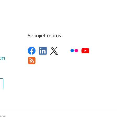
Sekojiet mums
1011
ātas.