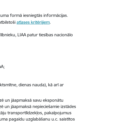
eikuma formā iesniegtās informācijas.
tbilstoši
atlases kritērijiem
.
alībnieku, LIAA patur tiesības nacionālo
AA;
tsmītne, dienas nauda), kā arī ar
nizē un jāapmaksā savu eksponātu
nizē un jāapmaksā nepieciešamie izstādes
āju transportlīdzekļos, pakalpojumus
uma pagaidu uzglabāšanu u.c. saistītos