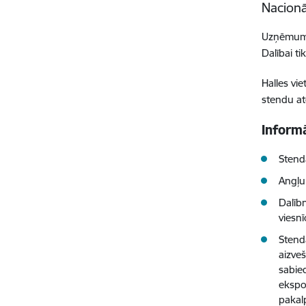
Nacionā
Uzņēmumi 
Dalībai t
Halles vie
stendu at
Informā
Stend
Angļu
Dalīb
viesn
Stend
aizve
sabie
ekspo
pakal