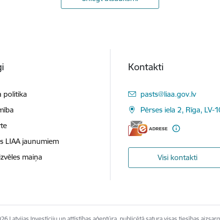
i
Kontakti
E-pasts:
 politika
pasts@liaa.gov.lv
mība
Pērses iela 2, Rīga, LV-
te
es LIAA jaunumiem
izvēles maiņa
Visi kontakti
26 Latvijas Investīciju un attīstības aģentūra, publicētā satura visas tiesības aizsarg