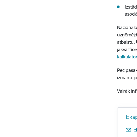
Izstā
asoci
Nacionālo
uzņēmējda
atbalstu.
jākvalifi
kalkulato
Pēc pasāk
izmantojo
Vairāk in
Eks
E
e