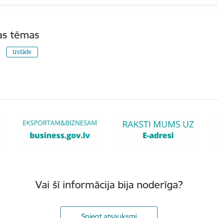
tas tēmas
Izstāde
Vai šī informācija bija noderīga?
Sniegt atsauksmi