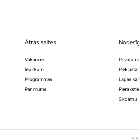
Kājene
Ātrās saites
Noderīg
Vakances
Privātuma
Iepirkumi
Piekļūsta
Programmas
Lapas kar
Par mums
Pieraksti
Sīkdatņu 
© 20