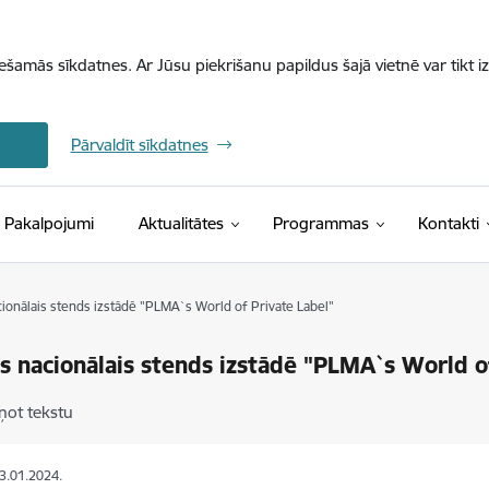
iešamās sīkdatnes. Ar Jūsu piekrišanu papildus šajā vietnē var tikt i
Pārvaldīt sīkdatnes
Pakalpojumi
Aktualitātes
Programmas
Kontakti
cionālais stends izstādē "PLMA`s World of Private Label"
as nacionālais stends izstādē "PLMA`s World o
ņot tekstu
03.01.2024.