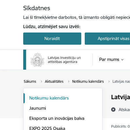
Pāriet uz lapas saturu
Sīkdatnes
Lai šī tīmekļvietne darbotos, tā izmanto obligāti nepiec
Lūdzu, atzīmējiet savu izvēli:
Noraidīt
Apstiprināt visas
Par mums
Sākums
Aktualitātes
Notikumu kalendārs
Latvijas na
Latvij
Notikumu kalendārs
Jaunumi
Atska
Eksporta un inovācijas balva
Publicēts: 
EXPO 2025 Osaka