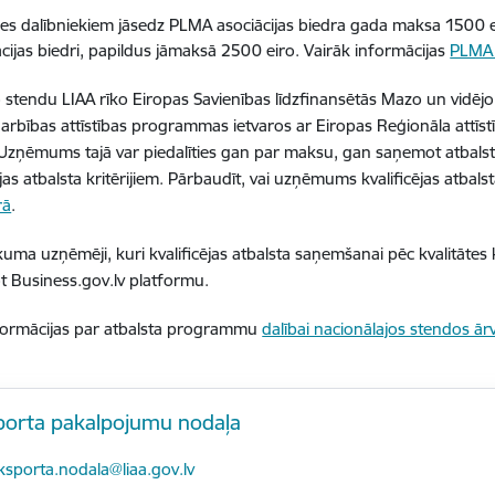
des dalībniekiem jāsedz PLMA asociācijas biedra gada maksa 1500 
ācijas biedri, papildus jāmaksā 2500 eiro. Vairāk informācijas
PLMA 
 stendu LIAA rīko Eiropas Savienības līdzfinansētās Mazo un vidē
rbības attīstības programmas ietvaros ar Eiropas Reģionāla attīst
 Uzņēmums tajā var piedalīties gan par maksu, gan saņemot atbal
cējas atbalsta kritērijiem. Pārbaudīt, vai uzņēmums kvalificējas atba
rā
.
uma uzņēmēji, kuri kvalificējas atbalsta saņemšanai pēc kvalitātes 
t Business.gov.lv platformu.
formācijas par atbalsta programmu
dalībai nacionālajos stendos ārv
porta pakalpojumu nodaļa
-pasts:
ksporta.nodala@liaa.gov.lv