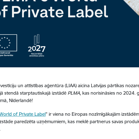
nvestīciju un attīstības aģentūra (LIAA) aicina Latvijas pārtikas noz
jā stendā starptautiskajā izstādē
PLMA
, kas norisināsies no 2024. 
mā, Nīderlandē!
orld of Private Label
" ir viena no Eiropas nozīmīgākajām izstādēm 
Izstāde paredzēta uzņēmumiem, kas meklē partnerus savas produk
.