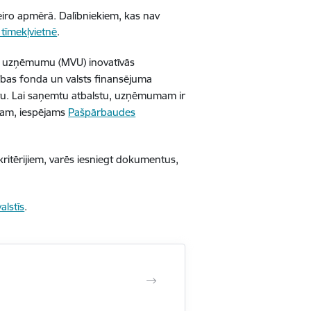
eiro apmērā. Dalībniekiem, kas nav
tīmekļvietnē
.
jo uzņēmumu (MVU) inovatīvās
ības fonda un valsts finansējuma
stu. Lai saņemtu atbalstu, uzņēmumam ir
lstam, iespējams
Pašpārbaudes
kritērijiem, varēs iesniegt dokumentus,
alstīs
.