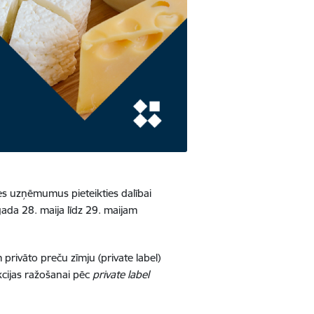
ares uzņēmumus pieteikties dalībai
gada 28. maija līdz 29. maijam
privāto preču zīmju (private label)
cijas ražošanai pēc
private label