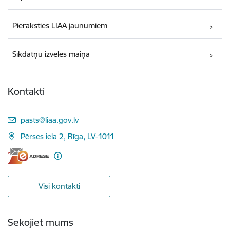
Pieraksties LIAA jaunumiem
Sīkdatņu izvēles maiņa
Kontakti
E-pasts:
pasts@liaa.gov.lv
Pērses iela 2, Rīga, LV-1011
Visi kontakti
Sekojiet mums