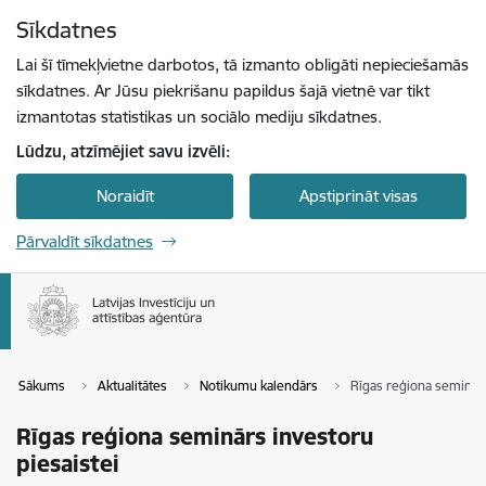
Pāriet uz lapas saturu
Sīkdatnes
Spied
lai meklētu
Enter
Lai šī tīmekļvietne darbotos, tā izmanto obligāti nepieciešamās
sīkdatnes. Ar Jūsu piekrišanu papildus šajā vietnē var tikt
izmantotas statistikas un sociālo mediju sīkdatnes.
Lūdzu, atzīmējiet savu izvēli:
Noraidīt
Apstiprināt visas
Pārvaldīt sīkdatnes
Sākums
Aktualitātes
Notikumu kalendārs
Rīgas reģiona seminārs
Rīgas reģiona seminārs investoru
piesaistei