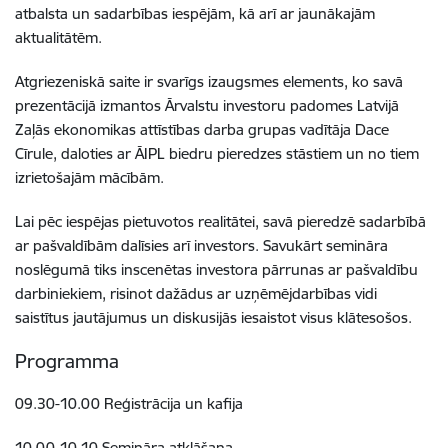
atbalsta un sadarbības iespējām, kā arī ar jaunākajām
aktualitātēm.
Atgriezeniskā saite ir svarīgs izaugsmes elements, ko savā
prezentācijā izmantos Ārvalstu investoru padomes Latvijā
Zaļās ekonomikas attīstības darba grupas vadītāja Dace
Cīrule, daloties ar ĀIPL biedru pieredzes stāstiem un no tiem
izrietošajām mācībām.
Lai pēc iespējas pietuvotos realitātei, savā pieredzē sadarbībā
ar pašvaldībām dalīsies arī investors. Savukārt semināra
noslēgumā tiks inscenētas investora pārrunas ar pašvaldību
darbiniekiem, risinot dažādus ar uzņēmējdarbības vidi
saistītus jautājumus un diskusijās iesaistot visus klātesošos.
Programma
09.30-10.00 Reģistrācija un kafija
10.00-10.10 Semināra atklāšana