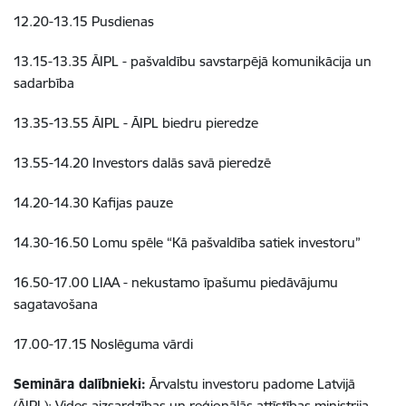
12.20-13.15 Pusdienas
13.15-13.35 ĀIPL - pašvaldību savstarpējā komunikācija un
sadarbība
13.35-13.55 ĀIPL - ĀIPL biedru pieredze
13.55-14.20 Investors dalās savā pieredzē
14.20-14.30 Kafijas pauze
14.30-16.50 Lomu spēle “Kā pašvaldība satiek investoru”
16.50-17.00 LIAA - nekustamo īpašumu piedāvājumu
sagatavošana
17.00-17.15 Noslēguma vārdi
Semināra dalībnieki:
Ārvalstu investoru padome Latvijā
(ĀIPL); Vides aizsardzības un reģionālās attīstības ministrija