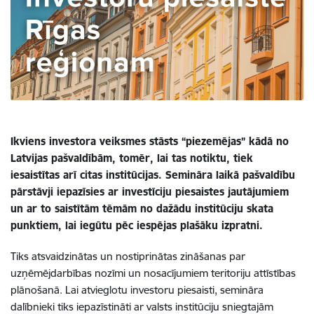
Ikviens investora veiksmes stāsts “piezemējas” kādā no
Latvijas pašvaldībām, tomēr, lai tas notiktu, tiek
iesaistītas arī citas institūcijas. Semināra laikā pašvaldību
pārstāvji iepazīsies ar investīciju piesaistes jautājumiem
un ar to saistītām tēmām no dažādu institūciju skata
punktiem, lai iegūtu pēc iespējas plašāku izpratni.
Tiks atsvaidzinātas un nostiprinātas zināšanas par
uzņēmējdarbības nozīmi un nosacījumiem teritoriju attīstības
plānošanā. Lai atvieglotu investoru piesaisti, semināra
dalībnieki tiks iepazīstināti ar valsts institūciju sniegtajām