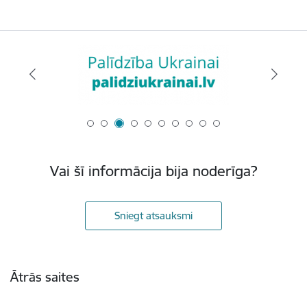
Vai šī informācija bija noderīga?
Sniegt atsauksmi
Kājene
Ātrās saites